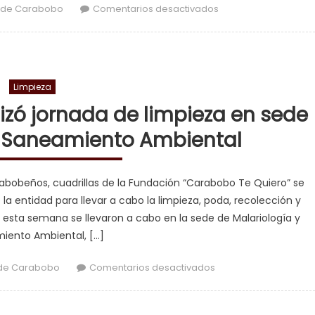
en Gobierno de Car
 de Carabobo
Comentarios desactivados
Limpieza
izó jornada de limpieza en sede
y Saneamiento Ambiental
rabobeños, cuadrillas de la Fundación “Carabobo Te Quiero” se
a entidad para llevar a cabo la limpieza, poda, recolección y
esta semana se llevaron a cabo en la sede de Malariología y
iento Ambiental, […]
en Carabobo Te 
de Carabobo
Comentarios desactivados