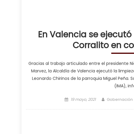
En Valencia se ejecutó 
Corralito en c
Gracias al trabajo articulado entre el presidente N
Marvez, la Alcaldía de Valencia ejecutó la limpie
Leonardo Chirinos de la parroquia Miguel Peña. S
(IMA), in
Posted on
Author
19 mayo, 2021
Gobernación