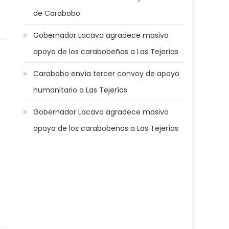
de Carabobo
abobo Te Quiero realizan jornada de saneamiento en instituciones
Gobernador Lacava agradece masivo
apoyo de los carabobeños a Las Tejerías
Carabobo envía tercer convoy de apoyo
humanitario a Las Tejerías
Gobernador Lacava agradece masivo
apoyo de los carabobeños a Las Tejerías
o reforzó saneamiento en distintos puntos de Valencia