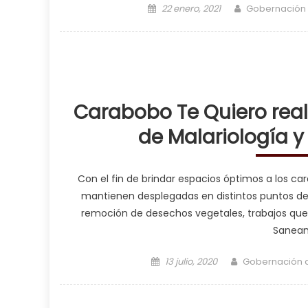
Posted on
Author
22 enero, 2021
Gobernación
Carabobo Te Quiero real
de Malariología 
Con el fin de brindar espacios óptimos a los ca
mantienen desplegadas en distintos puntos de l
remoción de desechos vegetales, trabajos que 
Saneam
Posted on
Author
13 julio, 2020
Gobernación 