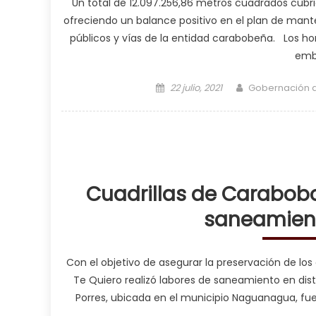
Un total de 12.097.256,86 metros cuadrados cubr
ofreciendo un balance positivo en el plan de mante
públicos y vías de la entidad carabobeña. Los h
embe
Posted on
Author
22 julio, 2021
Gobernación 
Cuadrillas de Carabobo
saneamient
Con el objetivo de asegurar la preservación de los
Te Quiero realizó labores de saneamiento en dist
Porres, ubicada en el municipio Naguanagua, fue