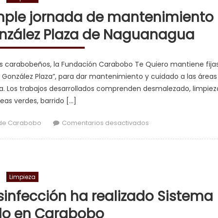
mple jornada de mantenimiento
onzález Plaza de Naguanagua
los carabobeños, la Fundación Carabobo Te Quiero mantiene fija
ael González Plaza”, para dar mantenimiento y cuidado a las áreas
 Los trabajos desarrollados comprenden desmalezado, limpiez
reas verdes, barrido […]
en Carabobo Te Qui
de Carabobo
Comentarios desactivados
Limpieza
infección ha realizado Sistema
do en Carabobo