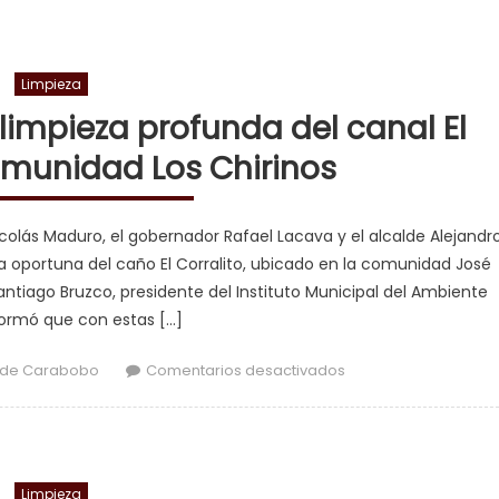
Limpieza
limpieza profunda del canal El
omunidad Los Chirinos
icolás Maduro, el gobernador Rafael Lacava y el alcalde Alejandr
za oportuna del caño El Corralito, ubicado en la comunidad José
antiago Bruzco, presidente del Instituto Municipal del Ambiente
formó que con estas […]
en En Valencia se 
 de Carabobo
Comentarios desactivados
Limpieza