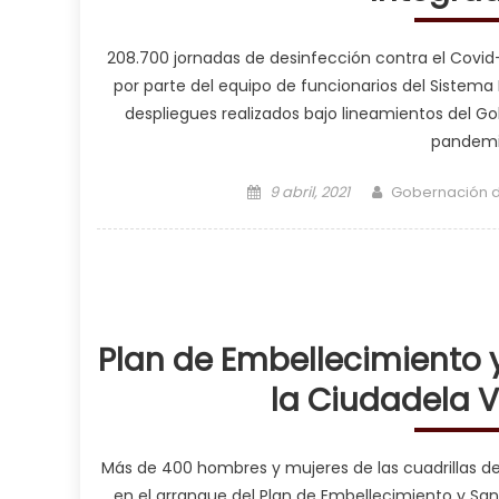
208.700 jornadas de desinfección contra el Covid-
por parte del equipo de funcionarios del Sistema
despliegues realizados bajo lineamientos del G
pandemia
Posted on
Author
9 abril, 2021
Gobernación 
Plan de Embellecimiento 
la Ciudadela 
Más de 400 hombres y mujeres de las cuadrillas d
en el arranque del Plan de Embellecimiento y Sa