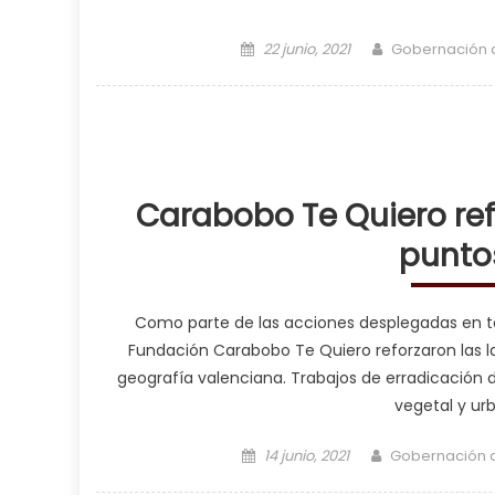
Posted on
Author
22 junio, 2021
Gobernación 
Carabobo Te Quiero ref
punto
Como parte de las acciones desplegadas en tod
Fundación Carabobo Te Quiero reforzaron las l
geografía valenciana. Trabajos de erradicación 
vegetal y urb
Posted on
Author
14 junio, 2021
Gobernación 