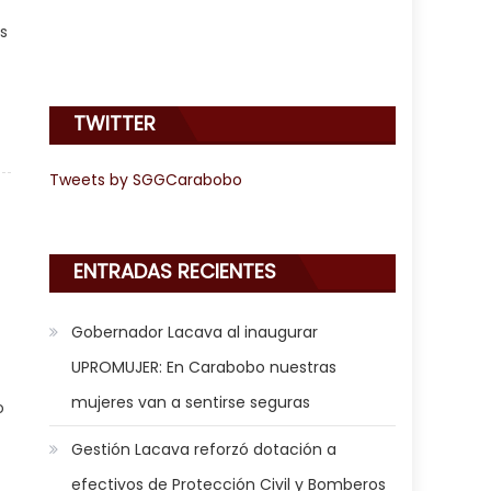
s
TWITTER
iero saneó más de 12 mil km2 de espacios públicos en el primer
semestre de 2021
Tweets by SGGCarabobo
ENTRADAS RECIENTES
Gobernador Lacava al inaugurar
UPROMUJER: En Carabobo nuestras
mujeres van a sentirse seguras
o
Gestión Lacava reforzó dotación a
efectivos de Protección Civil y Bomberos