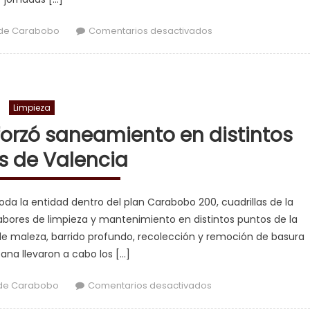
en Cuadrillas de Car
de Carabobo
Comentarios desactivados
Limpieza
orzó saneamiento en distintos
s de Valencia
a la entidad dentro del plan Carabobo 200, cuadrillas de la
abores de limpieza y mantenimiento en distintos puntos de la
de maleza, barrido profundo, recolección y remoción de basura
ana llevaron a cabo los […]
en Carabobo Te Quier
de Carabobo
Comentarios desactivados