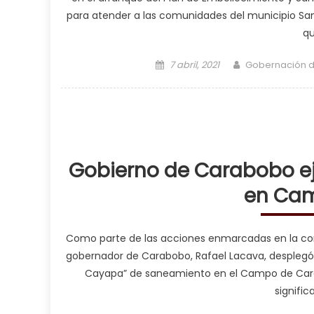
para atender a las comunidades del municipio San D
qu
Posted on
Author
7 abril, 2021
Gobernación 
Gobierno de Carabobo e
en Ca
Como parte de las acciones enmarcadas en la con
gobernador de Carabobo, Rafael Lacava, desplegó 
Cayapa” de saneamiento en el Campo de Carabo
signific