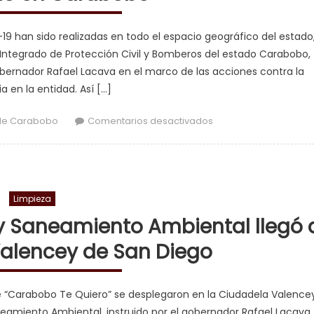
19 han sido realizadas en todo el espacio geográfico del estado
 Integrado de Protección Civil y Bomberos del estado Carabobo,
obernador Rafael Lacava en el marco de las acciones contra la
 en la entidad. Así […]
en 208.700 Jornadas 
de Carabobo
Comentarios desactivados
Limpieza
y Saneamiento Ambiental llegó 
Valencey de San Diego
e “Carabobo Te Quiero” se desplegaron en la Ciudadela Valencey
neamiento Ambiental, instruido por el gobernador Rafael Lacava