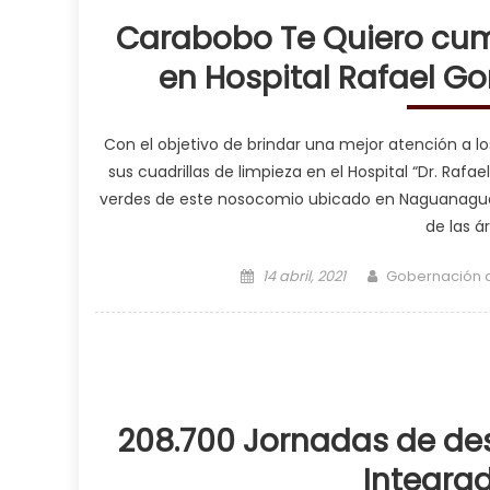
Carabobo Te Quiero cu
en Hospital Rafael G
Con el objetivo de brindar una mejor atención a 
sus cuadrillas de limpieza en el Hospital “Dr. Raf
verdes de este nosocomio ubicado en Naguanagua.
de las á
Posted on
Author
14 abril, 2021
Gobernación 
208.700 Jornadas de des
Integra