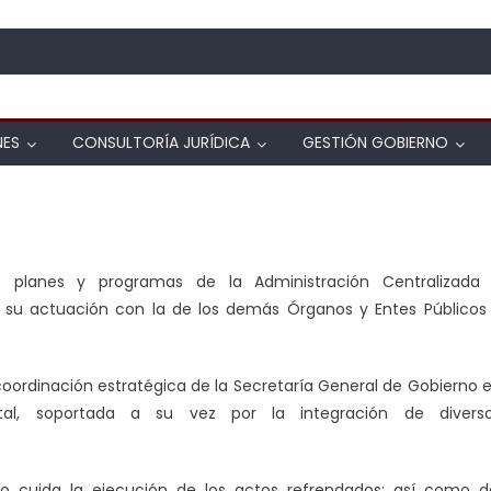
NES
CONSULTORÍA JURÍDICA
GESTIÓN GOBIERNO
s planes y programas de la Administración Centralizada
o su actuación con la de los demás Órganos y Entes Públicos
 coordinación estratégica de la Secretaría General de Gobierno 
al, soportada a su vez por la integración de divers
no cuida la ejecución de los actos refrendados; así como d