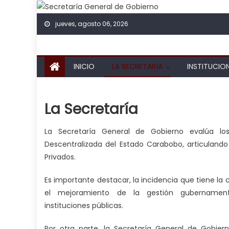
Skip to content
jueves, agosto 06, 2026
INICIO
LA SECRETARÍA
INSTITUCIO
La Secretaría
La Secretaría General de Gobierno evalúa lo
Descentralizada del Estado Carabobo, articuland
Privados.
Es importante destacar, la incidencia que tiene la
el mejoramiento de la gestión gubernament
instituciones
públicas.
Por otra parte, la Secretaría General de Gobier