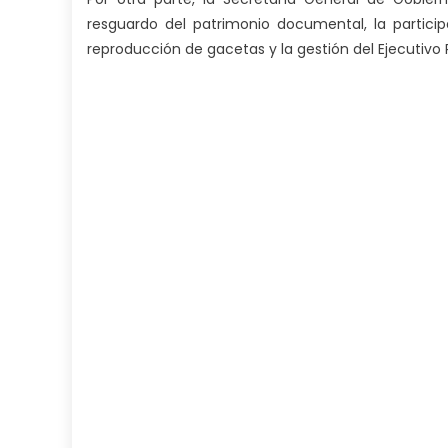
resguardo del patrimonio documental, la particip
reproducción de gacetas y la gestión del Ejecutivo 
my
neighbor
filled
my
mouth
with
his
delicious
cum
,
will
smith
is
a
cuckold
,
nice