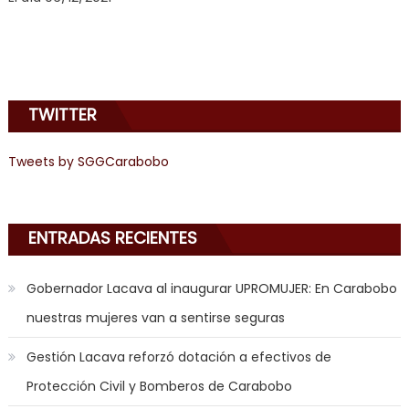
cum
,
will
smith
is
a
TWITTER
cuckold
,
nice
Tweets by SGGCarabobo
milf
in
squirting
,
ENTRADAS RECIENTES
आपक
न
Gobernador Lacava al inaugurar UPROMUJER: En Carabobo
ह
भ
nuestras mujeres van a sentirse seguras
भ
Gestión Lacava reforzó dotación a efectivos de
क
च
Protección Civil y Bomberos de Carabobo
त