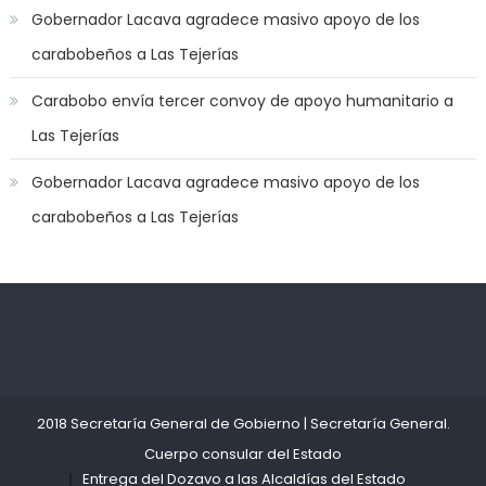
Gobernador Lacava agradece masivo apoyo de los
क
स
carabobeños a Las Tejerías
लग
Carabobo envía tercer convoy de apoyo humanitario a
आपक
पस
Las Tejerías
द
,
Gobernador Lacava agradece masivo apoyo de los
sexy
bbw
carabobeños a Las Tejerías
milf
enjoys
a
long
Kadıköy
deneme
hard
Escort
bonusu
fuck
,
Ataşehir
veren
सच
Escort
siteler
2018 Secretaría General de Gobierno
|
Secretaría General
.
ह
Anadolu
Cuerpo consular del Estado
स
Yakası
Entrega del Dozavo a las Alcaldías del Estado
क