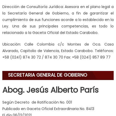
Dirección de Consultoría Jurídica:
Asesora en el plano legal a
la Secretaría General de Gobierno, a fin de garantizar el
cumplimiento de sus funciones acorde a lo establecido en la
Ley. Una de sus principales competencias, es todo lo
relacionado a la Gaceta Oficial del Estado Carabobo.
Ubicación:
Calle Colombia c/c Montes de Oca. Casa
Alvarado, Capitolio de Valencia, Estado Carabobo. Teléfonos:
+58 (0241) 874 30 72 / 874 30 70 Fax: +58 (0241) 857 89 77
my
SECRETARIA GENERAL DE GOBIERNO
neighbor
filled
Abog. Jesús Alberto París
my
mouth
with
Según Decreto de Ratificación No. 001
his
Publicado en Gaceta Oficial Extraordinaria No. 8413
delicious
El día 06/12/2021