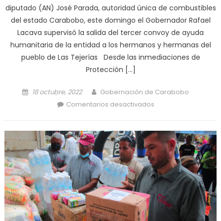
diputado (AN) José Parada, autoridad única de combustibles
del estado Carabobo, este domingo el Gobernador Rafael
Lacava supervisó la salida del tercer convoy de ayuda
humanitaria de la entidad a los hermanos y hermanas del
pueblo de Las Tejerías Desde las inmediaciones de
Protección […]
Posted on
Author
18 octubre, 2022
Gobernación de Carabobo
en Carabobo envía
Comentarios desactivados
tercer convoy de
apoyo humanitario
a Las Tejerías