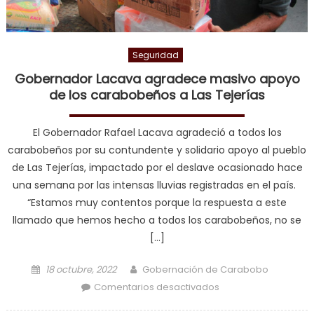
Seguridad
Gobernador Lacava agradece masivo apoyo
de los carabobeños a Las Tejerías
El Gobernador Rafael Lacava agradeció a todos los
carabobeños por su contundente y solidario apoyo al pueblo
de Las Tejerías, impactado por el deslave ocasionado hace
una semana por las intensas lluvias registradas en el país.
“Estamos muy contentos porque la respuesta a este
llamado que hemos hecho a todos los carabobeños, no se
[…]
Posted on
Author
18 octubre, 2022
Gobernación de Carabobo
en Gobernador
Comentarios desactivados
Lacava agradece