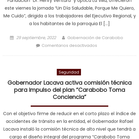
Fundación “Dr. Henry Ventura” y óptica La Villa, ofrecieron
este viernes la jornada “Un Día Saludable, Porque Me Quiero,
Me Cuido”, dirigida a los trabajadores del Ejecutivo Regional, y
a los habitantes de la parroquia El […]
Posted on
Author
29 septiembre, 2022
Gobernación de Carabobo
en Trabajadores de
Comentarios desactivados
la Gobernación de
Carabobo
disfrutaron jornada
Seguridad
“Un Día Saludable”
Gobernador Lacava activa comisión técnica
para impulso del plan “Carabobo Toma
Conciencia”
Con el objetivo firme de reducir en el corto plazo el índice de
accidentes de tránsito en la entidad, el Gobernador Rafael
Lacava instaló la comisión técnica de alto nivel que tendrá a
cargo el diseño integral del programa “Carabobo Toma