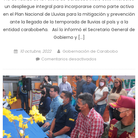
un despliegue integral para incorporarse como parte activa
en el Plan Nacional de Lluvias para la mitigación y prevención
ante la llegada de la temporada de lluvias al país y a la
entidad carabobeña. Así lo informó el Secretario General de
Gobierno y […]
Posted on
Author
10 octubre, 2022
Gobernación de Carabobo
en Policía de
Comentarios desactivados
Carabobo a la
orden del Plan
Nacional de Lluvias