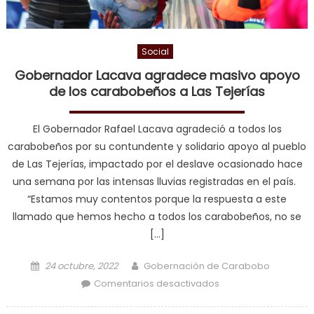
Social
Gobernador Lacava agradece masivo apoyo
de los carabobeños a Las Tejerías
El Gobernador Rafael Lacava agradeció a todos los
carabobeños por su contundente y solidario apoyo al pueblo
de Las Tejerías, impactado por el deslave ocasionado hace
una semana por las intensas lluvias registradas en el país.
“Estamos muy contentos porque la respuesta a este
llamado que hemos hecho a todos los carabobeños, no se
[…]
Posted on
Author
24 octubre, 2022
Gobernación de Carabobo
en Gobernador
Comentarios desactivados
Lacava agradece