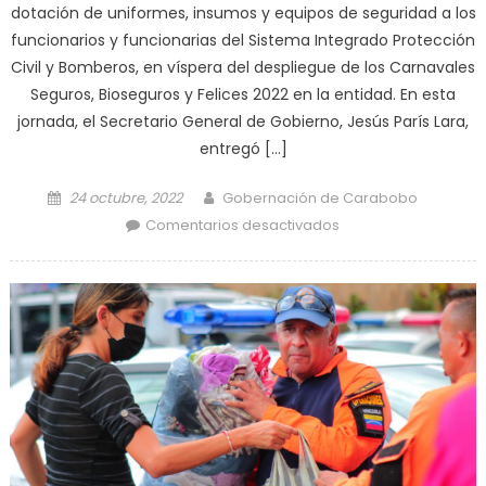
dotación de uniformes, insumos y equipos de seguridad a los
funcionarios y funcionarias del Sistema Integrado Protección
Civil y Bomberos, en víspera del despliegue de los Carnavales
Seguros, Bioseguros y Felices 2022 en la entidad. En esta
jornada, el Secretario General de Gobierno, Jesús París Lara,
entregó […]
Posted on
Author
24 octubre, 2022
Gobernación de Carabobo
en Gestión Lacava
Comentarios desactivados
reforzó dotación a
efectivos de
Protección Civil y
Bomberos de
Carabobo