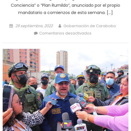
Conciencia” o “Plan Rumildo”, anunciado por el propio
mandatario a comienzos de esta semana. […]
Posted on
Author
29 septiembre, 2022
Gobernación de Carabobo
en Gobernador
Comentarios desactivados
Lacava activa
comisión técnica
para impulso del
plan “Carabobo
Toma Conciencia”