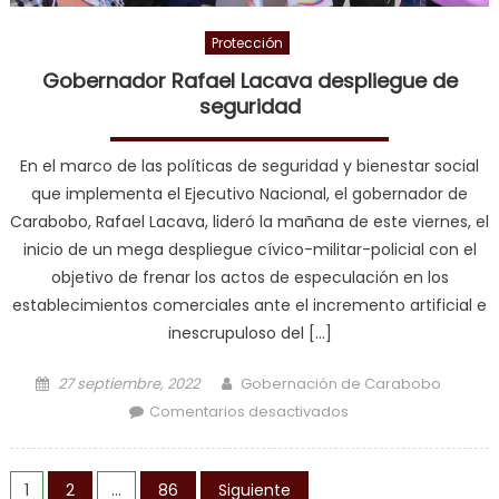
Protección
Gobernador Rafael Lacava despliegue de
seguridad
En el marco de las políticas de seguridad y bienestar social
que implementa el Ejecutivo Nacional, el gobernador de
Carabobo, Rafael Lacava, lideró la mañana de este viernes, el
inicio de un mega despliegue cívico-militar-policial con el
objetivo de frenar los actos de especulación en los
establecimientos comerciales ante el incremento artificial e
inescrupuloso del […]
Posted on
Author
27 septiembre, 2022
Gobernación de Carabobo
en Gobernador
Comentarios desactivados
Rafael Lacava
despliegue de
Navegación de entradas
seguridad
1
2
…
86
Siguiente