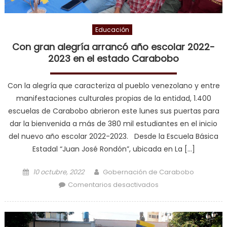
Educación
Con gran alegría arrancó año escolar 2022-
2023 en el estado Carabobo
Con la alegría que caracteriza al pueblo venezolano y entre
manifestaciones culturales propias de la entidad, 1.400
escuelas de Carabobo abrieron este lunes sus puertas para
dar la bienvenida a más de 380 mil estudiantes en el inicio
del nuevo año escolar 2022-2023. Desde la Escuela Básica
Estadal “Juan José Rondón”, ubicada en La […]
Posted on
Author
10 octubre, 2022
Gobernación de Carabobo
en Con gran alegría
Comentarios desactivados
arrancó año escolar
2022-2023 en el
estado Carabobo