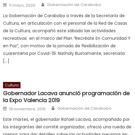
क
Author
Posted on
Gobernación de Carabobo
11 mayo, 2020
स
La Gobernación de Carabobo a través de la Secretaría de
लग
Cultura, en articulación con el personal de la Red de Casas
आपक
de la Cultura, acompañó este sábado las actividades
पस
recreativas en el marco del Plan “Recréate En Comunidad Y
द
,
en Paz”, con motivo de la jornada de flexibilización de
sexy
cuarentena por Covid-19. Nathaly Bustamante, secretaria
bbw
[…]
milf
enjoys
a
Cultura
long
Gobernador Lacava anunció programación de
hard
la Expo Valencia 2019
fuck
,
Author
Posted on
सच
Gobernación de Carabobo
19 noviembre, 2019
ह
Este martes, el gobernador Rafael Lacava, acompañado por
स
los integrantes del comité organizador, ofreció una rueda de
क
prensa, para dar detalles sobre las actividades previstas en