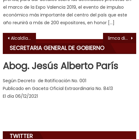
ल
el marco de la Expo Valencia 2019, el evento de impulso
म
económico más importante del centro del país que este
य
año reunirá a más de 200 expositores, en honor […]
भ
ह
,
Navegación de entradas
Alcaldía entregó 175 títulos de tierra a porteños de Salom, Goaigoaza y Juan José Flores
limca distribuyó más de 81 mil cajas CLAP en Los Guayos, San Joaquín, Guacara y Valencia
indian
SECRETARIA GENERAL DE GOBIERNO
dancer
erotic
Abog. Jesús Alberto París
milf
,
videos
Según Decreto de Ratificación No. 001
de
Publicado en Gaceta Oficial Extraordinaria No. 8413
pono
El día 06/12/2021
doido
,
sinful
angel
emily
learns
TWITTER
about