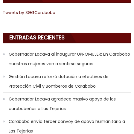
joys
of
Tweets by SGGCarabobo
anal
sex
,
i
ENTRADAS RECIENTES
am
in
Gobernador Lacava al inaugurar UPROMUJER: En Carabobo
the
nuestras mujeres van a sentirse seguras
mood
to
Gestión Lacava reforzó dotación a efectivos de
play
Protección Civil y Bomberos de Carabobo
a
jerk
Gobernador Lacava agradece masivo apoyo de los
off
carabobeños a Las Tejerías
game
with
Carabobo envía tercer convoy de apoyo humanitario a
you
Las Tejerías
joi
,