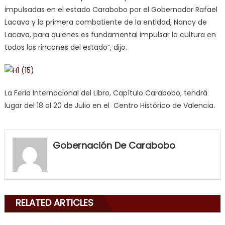
impulsadas en el estado Carabobo por el Gobernador Rafael
Lacava y la primera combatiente de la entidad, Nancy de
Lacava, para quienes es fundamental impulsar la cultura en
todos los rincones del estado”, dijo.
La Feria Internacional del Libro, Capítulo Carabobo, tendrá
lugar del 18 al 20 de Julio en el Centro Histórico de Valencia.
my
neighbor
Gobernación De Carabobo
filled
my
mouth
with
RELATED ARTICLES
his
delicious