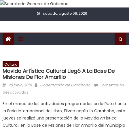
Skip to content
sábado, agosto 08, 2026
Cultura
Movida Artística Cultural Llegó A La Base De
Misiones De Flor Amarillo
Posted on
Author
28 junio, 2019
Gobernación de Carabobo
Comentarios
en Movida Artística Cultural llegó a la Base de
desactivados
Misiones de Flor Amarillo
En el marco de las actividades programadas en la Ruta hacia
la Feria Internacional del Libro, Filven capítulo Carabobo, este
jueves se realizó una presentación de la Movida Artística
Cultural, en la Base de Misiones de Flor Amarillo del municipio