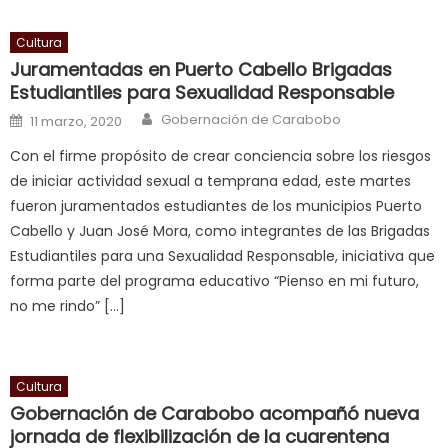
cum
,
will
Cultura
smith
Juramentadas en Puerto Cabello Brigadas
is
Estudiantiles para Sexualidad Responsable
a
Author
Posted on
Gobernación de Carabobo
11 marzo, 2020
cuckold
,
Con el firme propósito de crear conciencia sobre los riesgos
nice
de iniciar actividad sexual a temprana edad, este martes
milf
fueron juramentados estudiantes de los municipios Puerto
in
Cabello y Juan José Mora, como integrantes de las Brigadas
squirting
,
Estudiantiles para una Sexualidad Responsable, iniciativa que
आपक
forma parte del programa educativo “Pienso en mi futuro,
न
no me rindo” […]
ह
भ
भ
क
Cultura
च
Gobernación de Carabobo acompañó nueva
त
jornada de flexibilización de la cuarentena