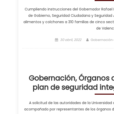
Cumpliendo instrucciones del Gobernador Rafael La
de Gobierno, Seguridad Ciudadana y Seguridad Al
alimentos y colchones a 310 familias de cinco sect
de Valenci
Posted on
Author
30 abril, 2022
Gobernación
Gobernación, Órganos 
plan de seguridad integ
A solicitud de las autoridades de la Universida
acompañado por representantes de los órganos de s