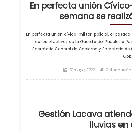
En perfecta unión Cívico-
semana se realiz
En perfecta unión cívico-militar-policial, el pasad
de los efectivos de la Guardia del Pueblo, la P
Secretario General de Gobierno y Secretario de S
Gobe
Posted on
Author
17 mayo, 2022
Gobernación
Gestión Lacava atiende
lluvias en