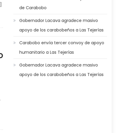
]
de Carabobo
va agradece masivo apoyo de los carabobeños a Las Tejerías
Gobernador Lacava agradece masivo
apoyo de los carabobeños a Las Tejerías
Carabobo envía tercer convoy de apoyo
humanitario a Las Tejerías
o
Gobernador Lacava agradece masivo
apoyo de los carabobeños a Las Tejerías
.
Lacava activa comisión técnica para impulso del plan “Carabobo
Toma Conciencia”