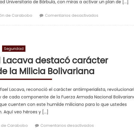
ad Universitaria de Bárbula, con miras a activar un plan de […]
en Gobernación, 
ón de Carabobo
Comentarios desactivados
Seguridad
 Lacava destacó carácter
e la Milicia Bolivariana
ael Lacava, reconoció el carácter antiimperialista, revolucionar
a y de cada componente de la Fuerza Armada Nacional Bolivarian
 que cuenten con este humilde miliciano para lo que ustedes
. Aquí veo héroes y […]
en Gobernador Rafael
 de Carabobo
Comentarios desactivados