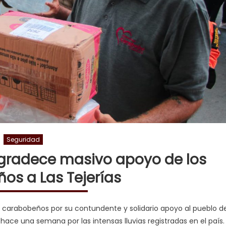
Seguridad
gradece masivo apoyo de los
os a Las Tejerías
s carabobeños por su contundente y solidario apoyo al pueblo d
hace una semana por las intensas lluvias registradas en el país