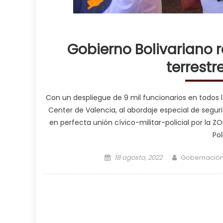
Gobierno Bolivariano r
terrest
Con un despliegue de 9 mil funcionarios en todos lo
Center de Valencia, al abordaje especial de segu
en perfecta unión cívico-militar-policial por la 
Pol
Posted on
Author
18 agosto, 2022
Gobernació