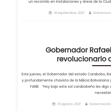
un recorrido en instalaciones y áreas de la Ciud
Posted on
Author
16 septiembre, 2021
Gobernaci
Gobernador Rafael
revolucionario d
Este jueves, el Gobernador del estado Carabobo, Raf
y profundamente chavista de la Milicia Bolivarian
FANB. “Hoy bajo este sol carabobeño les digo
necesiten
Posted on
Author
15 agosto, 2021
Gobernación