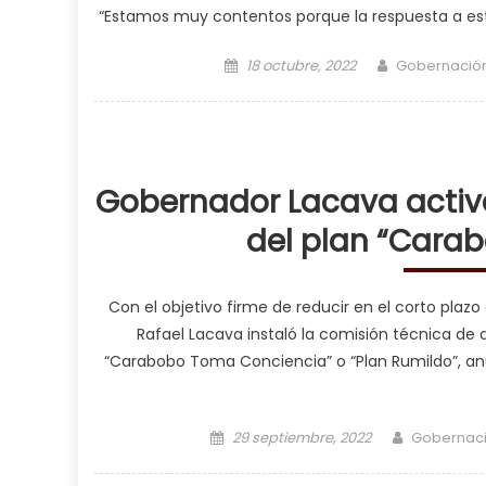
“Estamos muy contentos porque la respuesta a es
Posted on
Author
18 octubre, 2022
Gobernació
Gobernador Lacava activ
del plan “Cara
Con el objetivo firme de reducir en el corto plazo
Rafael Lacava instaló la comisión técnica de a
“Carabobo Toma Conciencia” o “Plan Rumildo”, an
Posted on
Author
29 septiembre, 2022
Gobernac