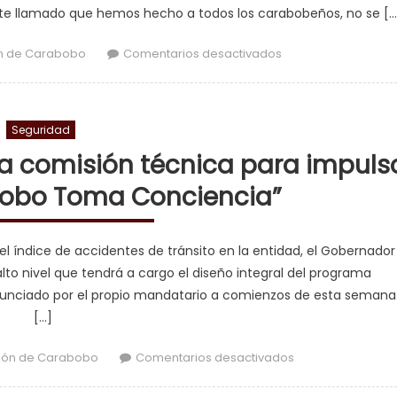
te llamado que hemos hecho a todos los carabobeños, no se […
en Gobernador Laca
n de Carabobo
Comentarios desactivados
Seguridad
a comisión técnica para impuls
bobo Toma Conciencia”
 el índice de accidentes de tránsito en la entidad, el Gobernador
lto nivel que tendrá a cargo el diseño integral del programa
unciado por el propio mandatario a comienzos de esta semana
[…]
en Gobernador 
ión de Carabobo
Comentarios desactivados