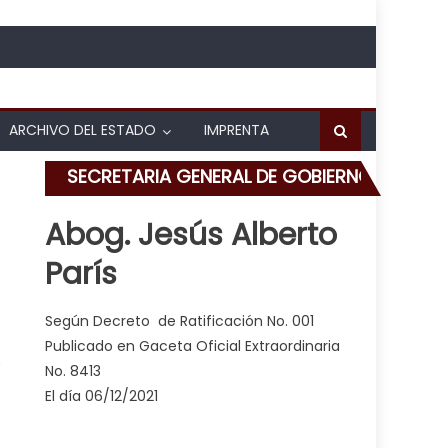
ARCHIVO DEL ESTADO
IMPRENTA
SECRETARIA GENERAL DE GOBIERNO
Abog. Jesús Alberto
París
n Los Guayos, San Joaquín, Guacara y Valencia
Según Decreto de Ratificación No. 001
Publicado en Gaceta Oficial Extraordinaria
No. 8413
El día 06/12/2021
P en Los Guayos, San Joaquín, Guacara y Valencia