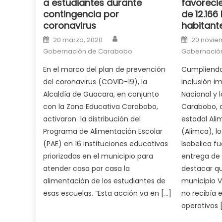
a estudiantes durante
favoreci
milf
contingencia por
de 12.166
in
coronavirus
habitante
squirting
,
Author
Posted on
Posted o
20 marzo, 2020
20 novie
आपक
Gobernación de Carabobo
Gobernació
न
ह
En el marco del plan de prevención
Cumpliendo 
भ
del coronavirus (COVID-19), la
inclusión i
भ
Alcaldía de Guacara, en conjunto
Nacional y 
क
con la Zona Educativa Carabobo,
Carabobo, a
च
activaron la distribución del
estadal Al
त
Programa de Alimentación Escolar
(Alimca), l
क
(PAE) en 16 instituciones educativas
Isabelica f
स
priorizadas en el municipio para
entrega de 
लग
atender casa por casa la
destacar qu
आपक
alimentación de los estudiantes de
municipio V
पस
esas escuelas. “Esta acción va en […]
no recibía e
द
,
operativos 
sexy