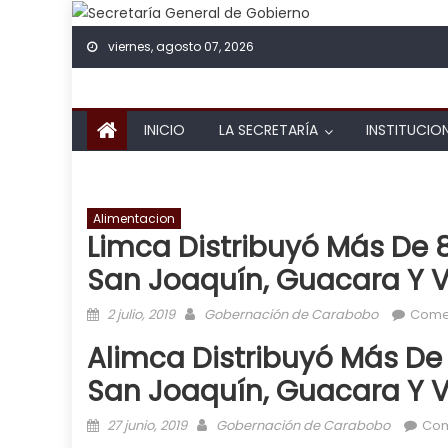
Skip to content
viernes, agosto 07, 2026
INICIO
LA SECRETARÍA
INSTITUCIO
Alimentacion
Limca Distribuyó Más De 8
San Joaquín, Guacara Y 
Posted on
Author
2 julio, 2019
Gobernación de Carabobo
Comen
Alimca Distribuyó Más De 
San Joaquín, Guacara Y 
Posted on
Author
27 junio, 2019
Gobernación de Carabobo
Com