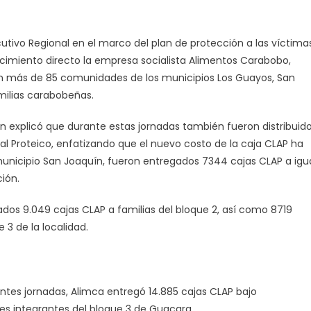
cutivo Regional en el marco del plan de protección a las víctima
imiento directo la empresa socialista Alimentos Carabobo,
 en más de 85 comunidades de los municipios Los Guayos, San
milias carabobeñas.
ien explicó que durante estas jornadas también fueron distribuid
al Proteico, enfatizando que el nuevo costo de la caja CLAP ha
 municipio San Joaquín, fueron entregados 7344 cajas CLAP a igu
ción.
ados 9.049 cajas CLAP a familias del bloque 2, así como 8719
 3 de la localidad.
ntes jornadas, Alimca entregó 14.885 cajas CLAP bajo
es integrantes del bloque 3 de Guacara.