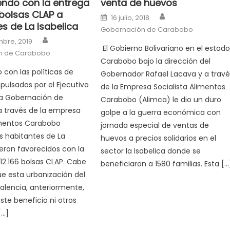
endo con la entrega
venta de huevos
 bolsas CLAP a
Author
Posted on
16 julio, 2018
s de La Isabelica
Gobernación de Carabobo
Author
n
mbre, 2019
El Gobierno Bolivariano en el estad
n de Carabobo
Carabobo bajo la dirección del
con las políticas de
Gobernador Rafael Lacava y a travé
mpulsadas por el Ejecutivo
de la Empresa Socialista Alimentos
la Gobernación de
Carabobo (Alimca) le dio un duro
 través de la empresa
golpe a la guerra económica con
imentos Carabobo
jornada especial de ventas de
os habitantes de La
huevos a precios solidarios en el
ueron favorecidos con la
sector la Isabelica donde se
12.166 bolsas CLAP. Cabe
beneficiaron a 1580 familias. Esta […
e esta urbanización del
alencia, anteriormente,
ste beneficio ni otros
[…]