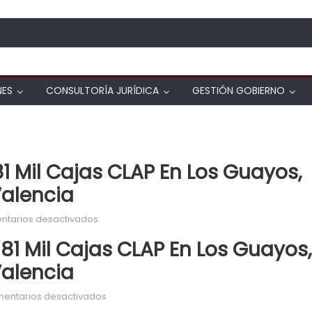
NES
CONSULTORÍA JURÍDICA
GESTIÓN GOBIERNO
1 Mil Cajas CLAP En Los Guayos,
Valencia
en limca distribuyó más de 81 mil cajas CLAP e
tarios desactivados
81 Mil Cajas CLAP En Los Guayos,
Valencia
en Alimca distribuyó más de 81 mil cajas CLA
entarios desactivados