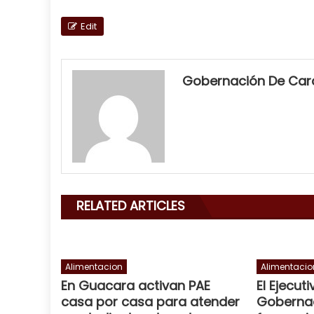
Edit
my
neighbor
Gobernación De Ca
filled
my
mouth
with
his
delicious
cum
,
RELATED ARTICLES
will
smith
is
a
Alimentacion
Alimentacio
En Guacara activan PAE
El Ejecut
cuckold
,
casa por casa para atender
Goberna
nice