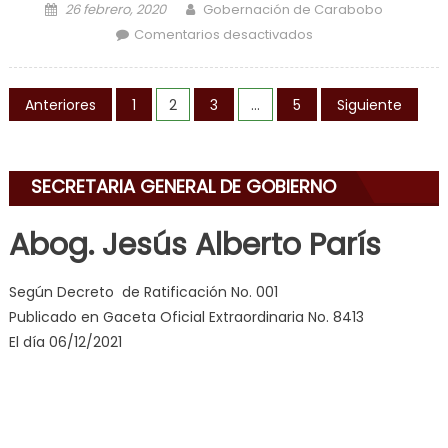
Posted on
Author
26 febrero, 2020
Gobernación de Carabobo
en Jornadas de
Comentarios desactivados
limpieza ejecutó
Carabobo Te
Navegación de entradas
Quiero durante
Anteriores
1
2
3
…
5
Siguiente
Carnavales
SECRETARIA GENERAL DE GOBIERNO
Abog. Jesús Alberto París
Según Decreto de Ratificación No. 001
Publicado en Gaceta Oficial Extraordinaria No. 8413
El día 06/12/2021