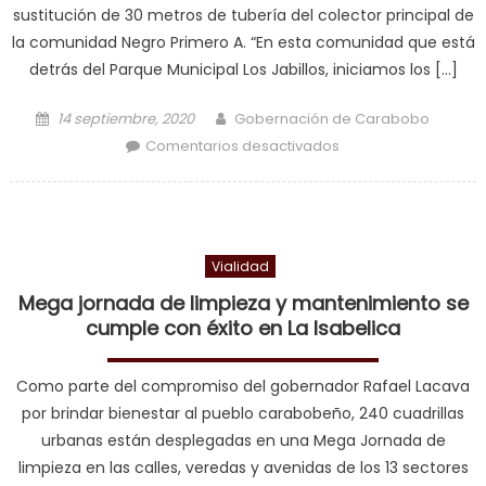
sustitución de 30 metros de tubería del colector principal de
la comunidad Negro Primero A. “En esta comunidad que está
detrás del Parque Municipal Los Jabillos, iniciamos los […]
Posted on
Author
14 septiembre, 2020
Gobernación de Carabobo
en Sustituyen 30
Comentarios desactivados
metros de tuberías
de aguas servidas
en Negro Primero
Vialidad
Mega jornada de limpieza y mantenimiento se
cumple con éxito en La Isabelica
Como parte del compromiso del gobernador Rafael Lacava
por brindar bienestar al pueblo carabobeño, 240 cuadrillas
urbanas están desplegadas en una Mega Jornada de
limpieza en las calles, veredas y avenidas de los 13 sectores