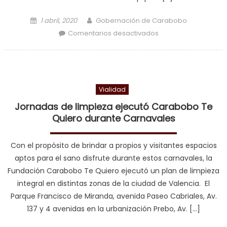
Posted on
Author
1 abril, 2020
Gobernación de Carabobo
en Desinfectan
Comentarios desactivados
áreas de la Plaza
Sucre, Capitolio y
sedes policiales de
Valencia
Vialidad
Jornadas de limpieza ejecutó Carabobo Te
Quiero durante Carnavales
Con el propósito de brindar a propios y visitantes espacios
aptos para el sano disfrute durante estos carnavales, la
Fundación Carabobo Te Quiero ejecutó un plan de limpieza
integral en distintas zonas de la ciudad de Valencia. El
Parque Francisco de Miranda, avenida Paseo Cabriales, Av.
137 y 4 avenidas en la urbanización Prebo, Av. […]