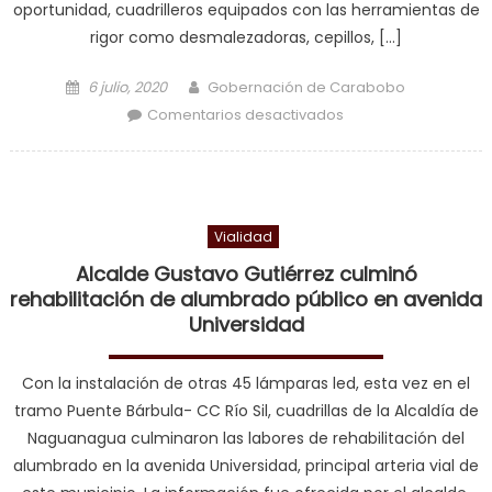
oportunidad, cuadrilleros equipados con las herramientas de
rigor como desmalezadoras, cepillos, […]
Posted on
Author
6 julio, 2020
Gobernación de Carabobo
en Carabobo Te
Comentarios desactivados
Quiero desplegó
jornada de limpieza
en La Isabelica
Vialidad
Alcalde Gustavo Gutiérrez culminó
rehabilitación de alumbrado público en avenida
Universidad
Con la instalación de otras 45 lámparas led, esta vez en el
tramo Puente Bárbula- CC Río Sil, cuadrillas de la Alcaldía de
Naguanagua culminaron las labores de rehabilitación del
alumbrado en la avenida Universidad, principal arteria vial de