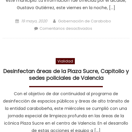
este municipio. La información fue ofrecida por el alcalde,
Gustavo Gutiérrez, este viernes en la noche, […]
Posted on
Author
19 mayo, 2020
Gobernación de Carabobo
en Alcalde Gustavo
Comentarios desactivados
Gutiérrez culminó
rehabilitación de
alumbrado público
en avenida
Vialidad
Universidad
Desinfectan áreas de la Plaza Sucre, Capitolio y
sedes policiales de Valencia
Con el objetivo de dar continuidad al programa de
desinfección de espacios públicos y áreas de alto tránsito de
la entidad carabobeña, este miércoles se cumplió con una
jornada especial de limpieza profunda en las áreas de la
icónica Plaza Sucre en el centro de Valencia. En el desarrollo
de estas acciones el equipo a […]