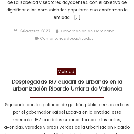
de La Isabelica y sectores adyacentes, con el objetivo de
dignificar a las comunidades populares que conforman la
entidad. […]
Posted on
Author
24 agosto, 2020
Gobernación de Carabobo
en Mega jornada de
Comentarios desactivados
limpieza y
mantenimiento se
cumple con éxito en
La Isabelica
Vialidad
Desplegadas 187 cuadrillas urbanas en la
urbanización Ricardo Urriera de Valencia
Siguiendo con las políticas de gestión pública emprendidas
por el gobernador Rafael Lacava en la entidad, este
miércoles 187 cuadrillas urbanas tomaron las calles,
avenidas, veredas y áreas verdes de la urbanización Ricardo