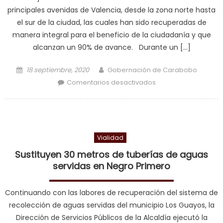
principales avenidas de Valencia, desde la zona norte hasta
el sur de la ciudad, las cuales han sido recuperadas de
manera integral para el beneficio de la ciudadanía y que
alcanzan un 90% de avance. Durante un […]
Posted on
Author
18 septiembre, 2020
Gobernación de Carabobo
en Alcalde Marvez
Comentarios desactivados
mostró 15 kilómetros
en avenidas de
Valencia
completamente
Vialidad
iluminados
Sustituyen 30 metros de tuberías de aguas
servidas en Negro Primero
Continuando con las labores de recuperación del sistema de
recolección de aguas servidas del municipio Los Guayos, la
Dirección de Servicios Públicos de la Alcaldía ejecutó la