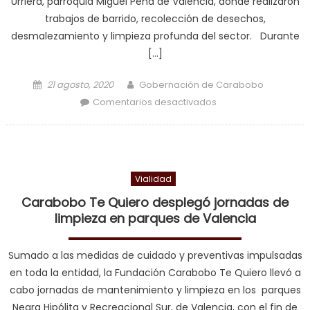
Urriera, parroquia Miguel Peña de Valencia, donde realizaron
trabajos de barrido, recolección de desechos,
desmalezamiento y limpieza profunda del sector. Durante
[…]
Posted on
Author
21 agosto, 2020
Gobernación de Carabobo
en Desplegadas 187
Comentarios desactivados
cuadrillas urbanas
en la urbanización
Ricardo Urriera de
Valencia
Vialidad
Carabobo Te Quiero desplegó jornadas de
limpieza en parques de Valencia
Sumado a las medidas de cuidado y preventivas impulsadas
en toda la entidad, la Fundación Carabobo Te Quiero llevó a
cabo jornadas de mantenimiento y limpieza en los parques
Negra Hipólita y Recreacional Sur, de Valencia, con el fin de