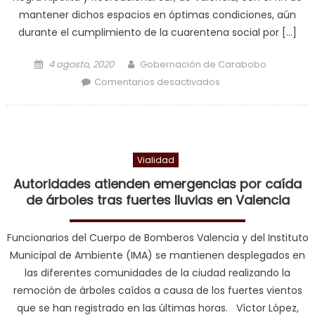
mantener dichos espacios en óptimas condiciones, aún
durante el cumplimiento de la cuarentena social por […]
Posted on
Author
4 agosto, 2020
Gobernación de Carabobo
en Carabobo Te
Comentarios desactivados
Quiero desplegó
jornadas de
limpieza en parques
de Valencia
Vialidad
Autoridades atienden emergencias por caída
de árboles tras fuertes lluvias en Valencia
Funcionarios del Cuerpo de Bomberos Valencia y del Instituto
Municipal de Ambiente (IMA) se mantienen desplegados en
las diferentes comunidades de la ciudad realizando la
remoción de árboles caídos a causa de los fuertes vientos
que se han registrado en las últimas horas. Víctor López,