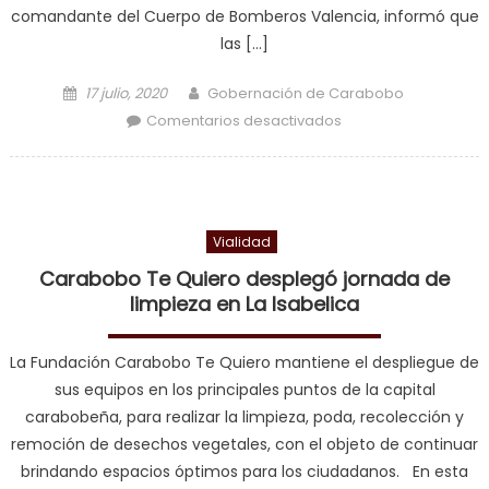
comandante del Cuerpo de Bomberos Valencia, informó que
las […]
Posted on
Author
17 julio, 2020
Gobernación de Carabobo
en Autoridades
Comentarios desactivados
atienden
emergencias por
caída de árboles
tras fuertes lluvias
Vialidad
en Valencia
Carabobo Te Quiero desplegó jornada de
limpieza en La Isabelica
La Fundación Carabobo Te Quiero mantiene el despliegue de
sus equipos en los principales puntos de la capital
carabobeña, para realizar la limpieza, poda, recolección y
remoción de desechos vegetales, con el objeto de continuar
brindando espacios óptimos para los ciudadanos. En esta