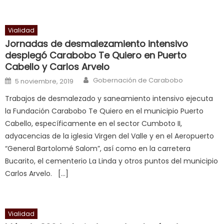
delicious
cum
,
will
Vialidad
smith
Jornadas de desmalezamiento intensivo
is
desplegó Carabobo Te Quiero en Puerto
a
Cabello y Carlos Arvelo
cuckold
,
Author
Posted on
Gobernación de Carabobo
5 noviembre, 2019
nice
Trabajos de desmalezado y saneamiento intensivo ejecuta
milf
la Fundación Carabobo Te Quiero en el municipio Puerto
in
Cabello, específicamente en el sector Cumboto II,
squirting
,
adyacencias de la iglesia Virgen del Valle y en el Aeropuerto
आपक
“General Bartolomé Salom”, así como en la carretera
न
Bucarito, el cementerio La Linda y otros puntos del municipio
ह
Carlos Arvelo. […]
भ
भ
क
च
Vialidad