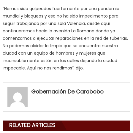
“Hemos sido golpeados fuertemente por una pandemia
mundial y bloqueos y eso no ha sido impedimento para
seguir trabajando por una sola Valencia, desde aquí
continuaremos hacia la avenida La Romana donde ya
comenzamos a ejecutar reparaciones en la red de tuberías.
No podemos olvidar lo limpio que se encuentra nuestra
ciudad con un equipo de hombres y mujeres que
incansablemente están en las calles dejando la ciudad
impecable. Aquí no nos rendimos”, dijo.
my
neighbor
Gobernación De Carabobo
filled
my
mouth
with
RELATED ARTICLES
his