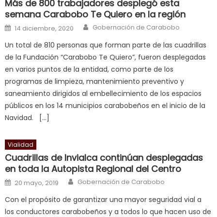
त
Más de 800 trabajadores desplegó esta
semana Carabobo Te Quiero en la región
क
स
Author
Posted on
Gobernación de Carabobo
14 diciembre, 2020
लग
Un total de 810 personas que forman parte de las cuadrillas
आपक
de la Fundación “Carabobo Te Quiero”, fueron desplegadas
पस
en varios puntos de la entidad, como parte de los
द
,
programas de limpieza, mantenimiento preventivo y
sexy
saneamiento dirigidos al embellecimiento de los espacios
bbw
públicos en los 14 municipios carabobeños en el inicio de la
milf
Navidad. […]
enjoys
a
Vialidad
long
Cuadrillas de Invialca continúan desplegadas
hard
en toda la Autopista Regional del Centro
fuck
,
Author
Posted on
Gobernación de Carabobo
सच
20 mayo, 2019
ह
Con el propósito de garantizar una mayor seguridad vial a
स
los conductores carabobeños y a todos lo que hacen uso de