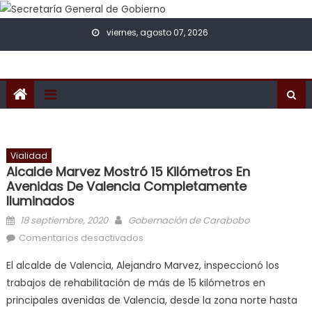
Skip to content
viernes, agosto 07, 2026
Vialidad
Alcalde Marvez Mostró 15 Kilómetros En
Avenidas De Valencia Completamente
Iluminados
Posted on
Author
18 septiembre, 2020
Gobernación de Carabobo
en Alcalde Marvez mostró 15
Comentarios desactivados
kilómetros en avenidas de Valencia
El alcalde de Valencia, Alejandro Marvez, inspeccionó los
completamente iluminados
trabajos de rehabilitación de más de 15 kilómetros en
principales avenidas de Valencia, desde la zona norte hasta