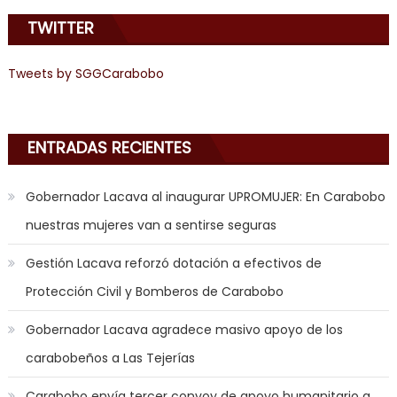
about
TWITTER
joys
of
anal
Tweets by SGGCarabobo
sex
,
i
am
ENTRADAS RECIENTES
in
the
Gobernador Lacava al inaugurar UPROMUJER: En Carabobo
mood
nuestras mujeres van a sentirse seguras
to
play
Gestión Lacava reforzó dotación a efectivos de
a
Protección Civil y Bomberos de Carabobo
jerk
off
Gobernador Lacava agradece masivo apoyo de los
game
carabobeños a Las Tejerías
with
you
Carabobo envía tercer convoy de apoyo humanitario a