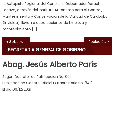
क
la Autopista Regional del Centro, el Gobernador Rafael
ल
Lacava, a través del Instituto Autónomo para el Control,
म
Mantenimiento y Conservación de la Vialidad de Carabobo
य
(Invialca), llevan a cabo acciones de limpieza y
भ
mantenimiento […]
ह
,
indian
Navegación de entradas
Gobernación de Carabobo entregó ayudas técnicas y alimentarias a Casa Hogar “Mi Viejo Antonio” de Santa Rosa
Población estudiantil de Naguanagua se incorporó esta semana al plan de asistencias pedagógicas
dancer
SECRETARIA GENERAL DE GOBIERNO
erotic
milf
,
Abog. Jesús Alberto París
videos
de
Según Decreto de Ratificación No. 001
pono
Publicado en Gaceta Oficial Extraordinaria No. 8413
doido
,
El día 06/12/2021
sinful
angel
emily
learns