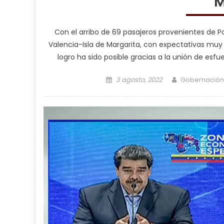
M
Con el arribo de 69 pasajeros provenientes de Po
Valencia-Isla de Margarita, con expectativas muy 
logro ha sido posible gracias a la unión de esfu
Posted on
Author
3 agosto, 2022
Gobernación