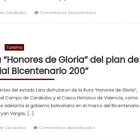
en Lacava: Estamos
de Carabobo
Comentarios desactivados
Turismo
 “Honores de Gloria” del plan de
al Bicentenario 200”
tes del estado Lara disfrutaron de la Ruta “Honores de Gloria”,
del Campo de Carabobo y el Casco Histórico de Valencia, como
ue adelanta el gobierno bolivariano en el marco del Bicentenari
ryan Vargas, […]
en Larenses disfrutar
de Carabobo
Comentarios desactivados