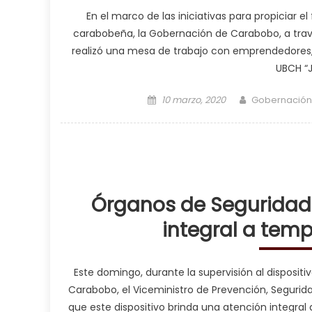
En el marco de las iniciativas para propiciar e
carabobeña, la Gobernación de Carabobo, a trav
realizó una mesa de trabajo con emprendedores,
UBCH “J
Posted on
Author
10 marzo, 2020
Gobernación
Órganos de Seguridad
integral a tem
Este domingo, durante la supervisión al disposit
Carabobo, el Viceministro de Prevención, Seguri
que este dispositivo brinda una atención integral