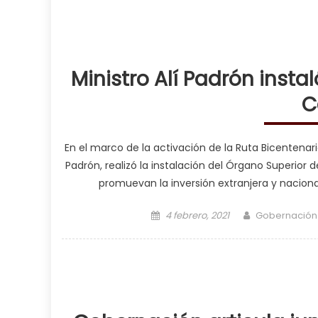
Ministro Alí Padrón inst
C
En el marco de la activación de la Ruta Bicentenaria
Padrón, realizó la instalación del Órgano Superior
promuevan la inversión extranjera y nacional,
Posted on
Author
4 febrero, 2021
Gobernación