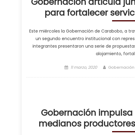
Gobernación articula ju
para fortalecer servi
Este miércoles la Gobernación de Carabobo, a tra
un segundo encuentro institucional con repre
integrantes presentaron una serie de propuestas a
alojamiento, forta
Posted on
Author
11 marzo, 2020
Gobernación
Gobernación impulsa 
medianos productores d