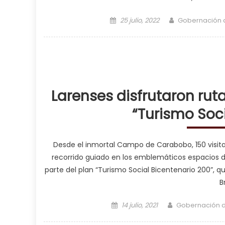
Posted on
Author
25 julio, 2022
Gobernación 
Larenses disfrutaron ruta
“Turismo Soci
Desde el inmortal Campo de Carabobo, 150 visitan
recorrido guiado en los emblemáticos espacios 
parte del plan “Turismo Social Bicentenario 200”, q
B
Posted on
Author
14 julio, 2021
Gobernación 