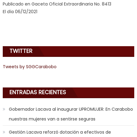
Publicado en Gaceta Oficial Extraordinaria No. 8413
sinful
El día 06/12/2021
angel
emily
learns
about
joys
TWITTER
of
anal
sex
,
Tweets by SGGCarabobo
i
am
in
ENTRADAS RECIENTES
the
mood
Gobernador Lacava al inaugurar UPROMUJER: En Carabobo
to
nuestras mujeres van a sentirse seguras
play
a
Gestión Lacava reforzó dotación a efectivos de
jerk