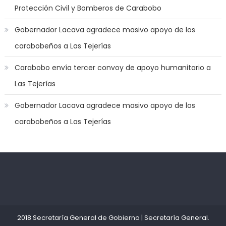
Protección Civil y Bomberos de Carabobo
off
game
Gobernador Lacava agradece masivo apoyo de los
with
carabobeños a Las Tejerías
you
joi
,
Carabobo envía tercer convoy de apoyo humanitario a
nana
Las Tejerías
nakamura
gets
Gobernador Lacava agradece masivo apoyo de los
a
carabobeños a Las Tejerías
bunch
of
dicks
to
satisfy
Kadıköy
deneme
her
Escort
bonusu
needs
,
Ataşehir
veren
throat
Escort
siteler
2018 Secretaría General de Gobierno
|
Secretaría General
.
gagging