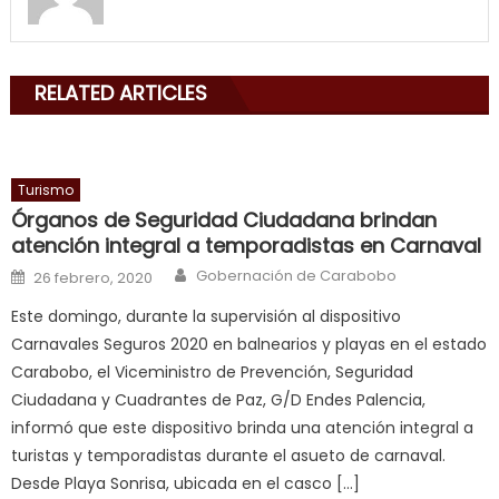
my
mouth
with
RELATED ARTICLES
his
delicious
cum
,
will
Turismo
smith
Órganos de Seguridad Ciudadana brindan
is
atención integral a temporadistas en Carnaval
a
Author
Posted on
Gobernación de Carabobo
26 febrero, 2020
cuckold
,
Este domingo, durante la supervisión al dispositivo
nice
Carnavales Seguros 2020 en balnearios y playas en el estado
milf
Carabobo, el Viceministro de Prevención, Seguridad
in
Ciudadana y Cuadrantes de Paz, G/D Endes Palencia,
squirting
,
informó que este dispositivo brinda una atención integral a
आपक
turistas y temporadistas durante el asueto de carnaval.
न
Desde Playa Sonrisa, ubicada en el casco […]
ह