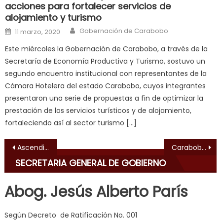
acciones para fortalecer servicios de
fuck
,
alojamiento y turismo
सच
Author
Posted on
Gobernación de Carabobo
ह
11 marzo, 2020
स
Este miércoles la Gobernación de Carabobo, a través de la
क
Secretaría de Economía Productiva y Turismo, sostuvo un
ल
segundo encuentro institucional con representantes de la
म
Cámara Hotelera del estado Carabobo, cuyos integrantes
य
presentaron una serie de propuestas a fin de optimizar la
भ
prestación de los servicios turísticos y de alojamiento,
ह
,
fortaleciendo así al sector turismo […]
indian
dancer
Navegación de entradas
Ascendidos 580 funcionarios de la PNB en Carabobo
Carabobo presente en el Festival Internacional de Teatro Progresista Venezuela
erotic
SECRETARIA GENERAL DE GOBIERNO
milf
,
videos
Abog. Jesús Alberto París
de
pono
Según Decreto de Ratificación No. 001
doido
,