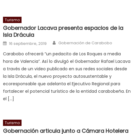
भ
भ
क
Turismo
च
Gobernador Lacava presenta espacios de la
त
Isla Drácula
क
Author
Posted on
Gobernación de Carabobo
16 septiembre, 2019
स
Carabobo ofrecerá “un pedacito de Los Roques a media
लग
hora de Valencia”. Así lo divulgó el Gobernador Rafael Lacava
आपक
a través de un video publicado en sus redes sociales desde
पस
la Isla Drácula, el nuevo proyecto autosustentable y
द
,
ecoresponsable que adelanta el Ejecutivo Regional para
sexy
fortalecer el potencial turístico de la entidad carabobeña. En
bbw
el […]
milf
enjoys
a
Turismo
long
Gobernación articula junto a Cámara Hotelera
hard