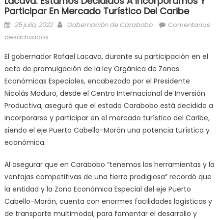
Lacava: Estamos Decididos A Incorporarnos Y
Participar En Mercado Turístico Del Caribe
Posted on
Author
25 julio, 2022
Gobernación de Carabobo
Comentarios
en Lacava: Estamos decididos a incorporarnos y
desactivados
participar en mercado turístico del Caribe
El gobernador Rafael Lacava, durante su participación en el
acto de promulgación de la ley Orgánica de Zonas
Económicas Especiales, encabezado por el Presidente
Nicolás Maduro, desde el Centro Internacional de Inversión
Productiva, aseguró que el estado Carabobo está decidido a
incorporarse y participar en el mercado turístico del Caribe,
siendo el eje Puerto Cabello-Morón una potencia turística y
económica.
Al asegurar que en Carabobo “tenemos las herramientas y la
ventajas competitivas de una tierra prodigiosa” recordó que
la entidad y la Zona Económica Especial del eje Puerto
Cabello-Morón, cuenta con enormes facilidades logísticas y
de transporte multimodal, para fomentar el desarrollo y