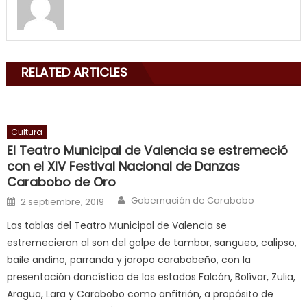
filled
my
mouth
with
RELATED ARTICLES
his
delicious
cum
,
will
Cultura
smith
El Teatro Municipal de Valencia se estremeció
is
con el XIV Festival Nacional de Danzas
a
Carabobo de Oro
cuckold
,
Author
Posted on
Gobernación de Carabobo
2 septiembre, 2019
nice
Las tablas del Teatro Municipal de Valencia se
milf
estremecieron al son del golpe de tambor, sangueo, calipso,
in
baile andino, parranda y joropo carabobeño, con la
squirting
,
presentación dancística de los estados Falcón, Bolívar, Zulia,
आपक
Aragua, Lara y Carabobo como anfitrión, a propósito de
न