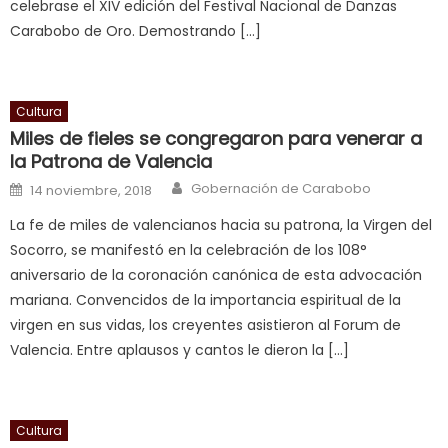
celebrase el XIV edición del Festival Nacional de Danzas
ह
Carabobo de Oro. Demostrando […]
भ
भ
क
च
Cultura
त
Miles de fieles se congregaron para venerar a
la Patrona de Valencia
क
स
Author
Posted on
Gobernación de Carabobo
14 noviembre, 2018
लग
La fe de miles de valencianos hacia su patrona, la Virgen del
आपक
Socorro, se manifestó en la celebración de los 108°
पस
aniversario de la coronación canónica de esta advocación
द
,
mariana. Convencidos de la importancia espiritual de la
sexy
virgen en sus vidas, los creyentes asistieron al Forum de
bbw
Valencia. Entre aplausos y cantos le dieron la […]
milf
enjoys
a
Cultura
long