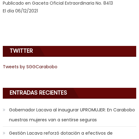
Publicado en Gaceta Oficial Extraordinaria No. 8413
doido
,
El día 06/12/2021
sinful
angel
emily
learns
about
TWITTER
joys
of
anal
Tweets by SGGCarabobo
sex
,
i
am
ENTRADAS RECIENTES
in
the
Gobernador Lacava al inaugurar UPROMUJER: En Carabobo
mood
nuestras mujeres van a sentirse seguras
to
play
Gestión Lacava reforzó dotación a efectivos de
a