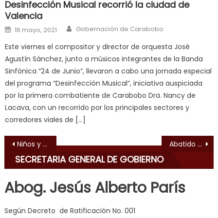
Desinfección Musical recorrió la ciudad de
hard
Valencia
fuck
,
Author
Posted on
Gobernación de Carabobo
सच
16 mayo, 2021
ह
Este viernes el compositor y director de orquesta José
स
Agustín Sánchez, junto a músicos integrantes de la Banda
क
Sinfónica “24 de Junio”, llevaron a cabo una jornada especial
ल
del programa “Desinfección Musical”, iniciativa auspiciada
म
por la primera combatiente de Carabobo Dra. Nancy de
य
Lacava, con un recorrido por los principales sectores y
भ
corredores viales de […]
ह
,
indian
Navegación de entradas
Niños y adolescentes de Naguanagua disfrutaron durante jornada de flexibilización de la cuarentena
Abatido alias “El Guabina” al enfrentar PoliCarabobo en Guacara
dancer
SECRETARIA GENERAL DE GOBIERNO
erotic
milf
,
Abog. Jesús Alberto París
videos
de
Según Decreto de Ratificación No. 001
pono