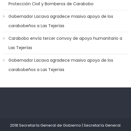
Protección Civil y Bomberos de Carabobo
jerk
off
Gobernador Lacava agradece masivo apoyo de los
game
carabobeños a Las Tejerías
with
you
Carabobo envía tercer convoy de apoyo humanitario a
joi
,
Las Tejerías
nana
nakamura
Gobernador Lacava agradece masivo apoyo de los
gets
carabobeños a Las Tejerías
a
bunch
of
dicks
to
Kadıköy
deneme
satisfy
Escort
bonusu
her
Ataşehir
veren
needs
,
Escort
siteler
2018 Secretaría General de Gobierno
|
Secretaría General
.
throat