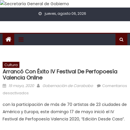
Skip to content
jueves, agosto 06, 2026
Cultura
Arrancó Con Éxito IV Festival De Perfopoesía
Valencia Online
Posted on
Author
19 mayo, 2020
Gobernación de Carabobo
Comentarios
en Arrancó con éxito IV Festival de Perfopoesía
desactivados
Valencia Online
con la participación de más de 70 artistas de 23 ciudades de
América y Europa, este domingo 17 de mayo inició el IV
Festival de Perfopoesía Valencia 2020, “Edición Desde Casa”.