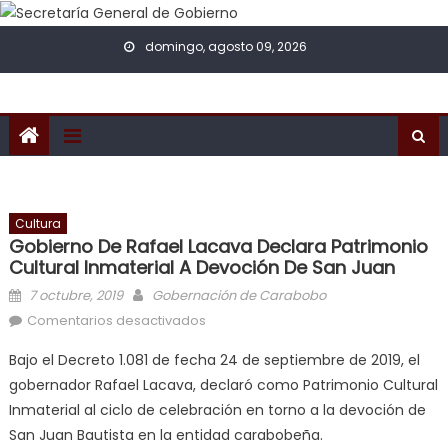
Skip to content
domingo, agosto 09, 2026
Cultura
Gobierno De Rafael Lacava Declara Patrimonio
Cultural Inmaterial A Devoción De San Juan
Posted on
Author
7 octubre, 2019
Gobernación de Carabobo
en Gobierno de Rafael Lacava
Comentarios desactivados
declara Patrimonio Cultural
Bajo el Decreto 1.081 de fecha 24 de septiembre de 2019, el
Inmaterial a devoción de San Juan
gobernador Rafael Lacava, declaró como Patrimonio Cultural
Inmaterial al ciclo de celebración en torno a la devoción de
San Juan Bautista en la entidad carabobeña.