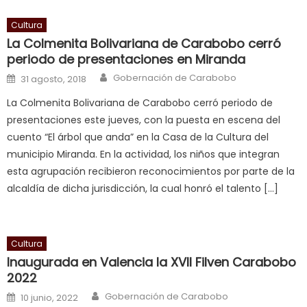
भ
क
Cultura
च
La Colmenita Bolivariana de Carabobo cerró
त
periodo de presentaciones en Miranda
क
Author
Posted on
Gobernación de Carabobo
31 agosto, 2018
स
La Colmenita Bolivariana de Carabobo cerró periodo de
लग
presentaciones este jueves, con la puesta en escena del
आपक
cuento “El árbol que anda” en la Casa de la Cultura del
पस
municipio Miranda. En la actividad, los niños que integran
द
,
esta agrupación recibieron reconocimientos por parte de la
sexy
alcaldía de dicha jurisdicción, la cual honró el talento […]
bbw
milf
enjoys
Cultura
a
Inaugurada en Valencia la XVII Filven Carabobo
long
2022
hard
Author
Posted on
fuck
,
Gobernación de Carabobo
10 junio, 2022