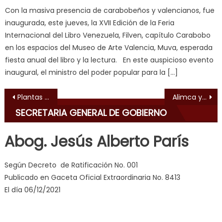
सच
Con la masiva presencia de carabobeños y valencianos, fue
ह
inaugurada, este jueves, la XVII Edición de la Feria
स
Internacional del Libro Venezuela, Filven, capítulo Carabobo
क
en los espacios del Museo de Arte Valencia, Muva, esperada
ल
fiesta anual del libro y la lectura. En este auspicioso evento
म
inaugural, el ministro del poder popular para la […]
य
भ
Navegación de entradas
Plantas móviles de GasDrácula atendieron más de 1.200 familias en El Prado
Alimca y Mercal entregan reconocimiento a jefes de comunidad
ह
,
SECRETARIA GENERAL DE GOBIERNO
indian
dancer
Abog. Jesús Alberto París
erotic
milf
,
Según Decreto de Ratificación No. 001
videos
Publicado en Gaceta Oficial Extraordinaria No. 8413
de
El día 06/12/2021
pono
doido
,
sinful