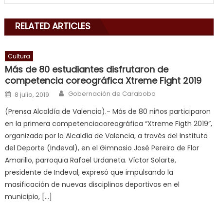
mouth
with
RELATED ARTICLES
his
delicious
cum
,
Cultura
will
Más de 80 estudiantes disfrutaron de
smith
competencia coreográfica Xtreme Fight 2019
is
Author
Posted on
Gobernación de Carabobo
8 julio, 2019
a
(Prensa Alcaldía de Valencia).- Más de 80 niños participaron
cuckold
,
en la primera competenciacoreográfica “Xtreme Figth 2019”,
nice
organizada por la Alcaldía de Valencia, a través del Instituto
milf
del Deporte (Indeval), en el Gimnasio José Pereira de Flor
in
Amarillo, parroquia Rafael Urdaneta. Víctor Solarte,
squirting
,
presidente de Indeval, expresó que impulsando la
आपक
masificación de nuevas disciplinas deportivas en el
न
municipio, […]
ह
भ