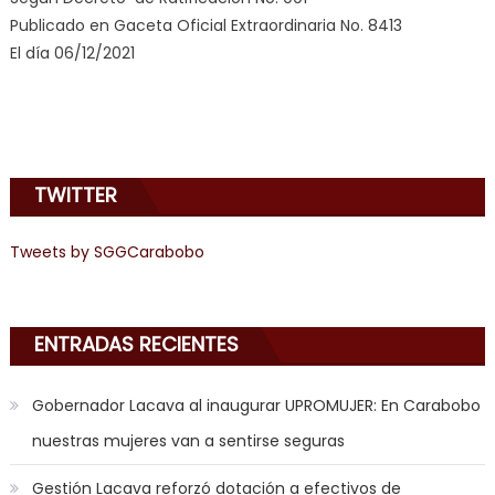
Publicado en Gaceta Oficial Extraordinaria No. 8413
de
El día 06/12/2021
pono
doido
,
sinful
angel
emily
TWITTER
learns
about
joys
Tweets by SGGCarabobo
of
anal
sex
,
ENTRADAS RECIENTES
i
am
Gobernador Lacava al inaugurar UPROMUJER: En Carabobo
in
nuestras mujeres van a sentirse seguras
the
mood
Gestión Lacava reforzó dotación a efectivos de