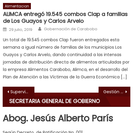
Alimentacion
a
ALIMCA entregó 19.545 combos Clap a familias
long
de Los Guayos y Carlos Arvelo
hard
Author
Posted on
fuck
,
Gobernación de Carabobo
29 julio, 2019
सच
Un total de 19.545 combos Clap fueron entregados esta
ह
semana a igual número de familias de los municipios Los
स
Guayos y Carlos Arvelo, dando continuidad a las intensas
क
jornadas de distribución directa de alimentos articuladas por
ल
la empresa Alimentos Carabobo, Alimca, en el desarrollo del
म
Plan de Atención a las Víctimas de la Guerra Económica […]
य
भ
Navegación de entradas
Supervisan balnearios carabobeños para recibir a temporadistas en enero
Gestión social de Lacava culmina el año 2019 con balance positivo 29.12.2019
ह
,
SECRETARIA GENERAL DE GOBIERNO
indian
dancer
Abog. Jesús Alberto París
erotic
milf
,
Según Decreto de Ratificación No. 001
videos