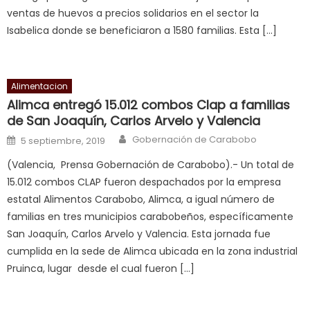
ventas de huevos a precios solidarios en el sector la
आपक
Isabelica donde se beneficiaron a 1580 familias. Esta […]
न
ह
भ
भ
Alimentacion
क
Alimca entregó 15.012 combos Clap a familias
च
de San Joaquín, Carlos Arvelo y Valencia
त
Author
Posted on
Gobernación de Carabobo
5 septiembre, 2019
क
(Valencia, Prensa Gobernación de Carabobo).- Un total de
स
15.012 combos CLAP fueron despachados por la empresa
लग
estatal Alimentos Carabobo, Alimca, a igual número de
आपक
familias en tres municipios carabobeños, específicamente
पस
San Joaquín, Carlos Arvelo y Valencia. Esta jornada fue
द
,
cumplida en la sede de Alimca ubicada en la zona industrial
sexy
Pruinca, lugar desde el cual fueron […]
bbw
milf
enjoys