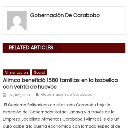
my
neighbor
Gobernación De Carabobo
filled
my
mouth
with
RELATED ARTICLES
his
delicious
cum
,
will
Alimentacion
Social
smith
Alimca benefició 1580 familias en la Isabelica
is
con venta de huevos
a
Author
Posted on
Gobernación de Carabobo
16 julio, 2018
cuckold
,
El Gobierno Bolivariano en el estado Carabobo bajo la
nice
dirección del Gobernador Rafael Lacava y a través de la
milf
Empresa Socialista Alimentos Carabobo (Alimca) le dio un
in
duro golpe a la guerra económica con jornada especial de
squirting
,