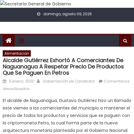
Skip to content
domingo, agosto 09, 2026
Alimentacion
Alcalde Gutiérrez Exhortó A Comerciantes De
Naguanagua A Respetar Precio De Productos
Que Se Paguen En Petros
Posted on
Author
6 enero, 2020
Gobernación de Carabobo
Comentarios
en Alcalde Gutiérrez exhortó a comerciantes de
desactivados
Naguanagua a respetar precio de productos que se
El alcalde de Naguanagua, Gustavo Gutiérrez hizo un llamado
paguen en Petros
este viernes a los comerciantes del municipio a mantener el
precio de todos los productos y servicios que se paguen con
la criptomoneta Petro, la cual forma parte de la nueva
arquitectura monetaria planteada por el Gobierno Nacional.