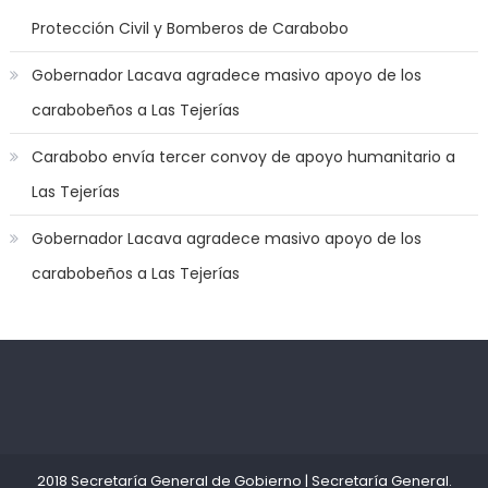
to
Protección Civil y Bomberos de Carabobo
play
a
Gobernador Lacava agradece masivo apoyo de los
jerk
carabobeños a Las Tejerías
off
game
Carabobo envía tercer convoy de apoyo humanitario a
with
Las Tejerías
you
joi
,
Gobernador Lacava agradece masivo apoyo de los
nana
carabobeños a Las Tejerías
nakamura
gets
a
bunch
of
Kadıköy
deneme
dicks
Escort
bonusu
to
Ataşehir
veren
satisfy
Escort
siteler
2018 Secretaría General de Gobierno
|
Secretaría General
.