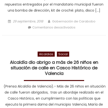
repuestos entregados por el mandatario municipal fueron
una bomba de dirección, kit de croché: plato, disco […]
Posted on
Author
29 septiembre, 2018
Gobernación de Carabobo
en Alcaldía dona
Comentarios desactivados
repuestos a la
ASECHUC
Alcaldias
Social
Alcaldía dio abrigo a más de 26 niños en
situación de calle en Casco Histórico de
Valencia
(Prensa Alcaldía de Valencia).- Más de 26 niños en situación
de calle fueron abrigados, tras un abordaje realizado en el
Casco Histórico, en cumplimiento con las políticas que
ejecuta la primera dama del municipio Valencia, María de