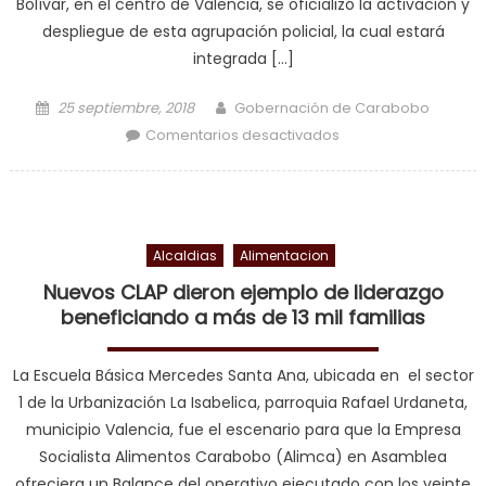
Bolívar, en el centro de Valencia, se oficializó la activación y
despliegue de esta agrupación policial, la cual estará
integrada […]
Posted on
Author
25 septiembre, 2018
Gobernación de Carabobo
en Juramentada
Comentarios desactivados
Brigada Ciclista
para el resguardo
del Casco Histórico
de Valencia
Alcaldias
Alimentacion
Nuevos CLAP dieron ejemplo de liderazgo
beneficiando a más de 13 mil familias
La Escuela Básica Mercedes Santa Ana, ubicada en el sector
1 de la Urbanización La Isabelica, parroquia Rafael Urdaneta,
municipio Valencia, fue el escenario para que la Empresa
Socialista Alimentos Carabobo (Alimca) en Asamblea
ofreciera un Balance del operativo ejecutado con los veinte