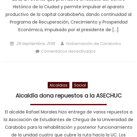
Histórico de la Ciudad y permite impulsar el aparato
productivo de la capital carabobeña, dando continuidad al
Programa de Recuperación, Crecimiento y Prosperidad
Económica, impulsado por el presidente de […]
Posted on
Author
29 septiembre, 2018
Gobernación de Carabobo
en Ejecutivo
Comentarios desactivados
Regional inauguró
con éxito Expo
Valencia 2018 en
rescate del Centro
Alcaldias
Social
histórico
Alcaldía dona repuestos a la ASECHUC
El alcalde Rafael Morales hizo entrega de varios repuestos a
la Asociación de Estudiantes de Chirgua de la Universidad de
Carabobo para la rehabilitación y posterior funcionamiento
de la unidad cuatro que cubre la ruta hacia la UC. Los