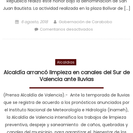
República realizó este honor bajo la denominación de San
Juan Bautista. La actividad realizada en la plaza Bolívar de […]
Posted on
Author
6 agosto, 2018
Gobernación de Carabobo
en Suárez: Puerto
Comentarios desactivados
Cabello es un libro
abierto y faro
inextinguible de
verdades históricas
Alcaldias
Alcaldía arrancó limpieza en canales del Sur de
Valencia ante lluvias
(Prensa Alcaldía de Valencia).- Ante la temporada de lluvias
que se registra de acuerdo a los pronósticos anunciados por
el Instituto Nacional de Meteorología e Hidrología (Inameh),
la Alcaldía de Valencia intensifica los trabajos de limpieza
preventiva, despeje y saneamiento de caños, quebradas y
canales del municipio para garantizar el bienestar de los