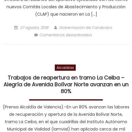
nuevos Comités Locales de Abastecimiento y Producción
(CLAP) que nacieron en La […]
Posted on
Author
27 agosto, 2018
Gobernación de Carabobo
en Nuevos CLAP
Comentarios desactivados
dieron ejemplo de
liderazgo
beneficiando a más
de 13 mil familias
Alcaldias
Trabajos de reapertura en tramo La Ceiba –
Alegría de Avenida Bolívar Norte avanzan en un
80%
(Prensa Alcaldía de Valencia).-En un 80% avanzan las labores
de recuperación y apertura de la Avenida Bolívar Norte,
tramo La Ceiba, en el que cuadrillas del Instituto Autónomo
Municipal de Vialidad (Iamvial) han aplicado cerca de mil