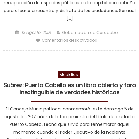
recuperación de espacios públicos de la capital carabobeña
para el sano encuentro y disfrute de los ciudadanos. Samuel
[…]
Posted on
Author
13 agosto, 2018
Gobernación de Carabobo
en Alcaldía de
Comentarios desactivados
Valencia dio inicio a
labores de
rehabilitación en
plaza Fabián de
Alcaldias
Jesús Díaz
Suárez: Puerto Cabello es un libro abierto y faro
inextinguible de verdades históricas
El Concejo Municipal local conmemoró este domingo 5 de
agosto los 207 años del otorgamiento del título de ciudad a
Puerto Cabello, fecha que sirvió para rememorar aquel
momento cuando el Poder Ejecutivo de la naciente