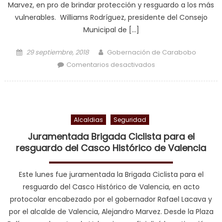
Marvez, en pro de brindar protección y resguardo a los más
vulnerables. Williams Rodríguez, presidente del Consejo
Municipal de […]
Posted on
Author
29 septiembre, 2018
Gobernación de Carabobo
en Alcaldía dio
Comentarios desactivados
abrigo a más de 26
niños en situación
de calle en Casco
Histórico de
Alcaldias
Seguridad
Valencia
Juramentada Brigada Ciclista para el
resguardo del Casco Histórico de Valencia
Este lunes fue juramentada la Brigada Ciclista para el
resguardo del Casco Histórico de Valencia, en acto
protocolar encabezado por el gobernador Rafael Lacava y
por el alcalde de Valencia, Alejandro Marvez. Desde la Plaza