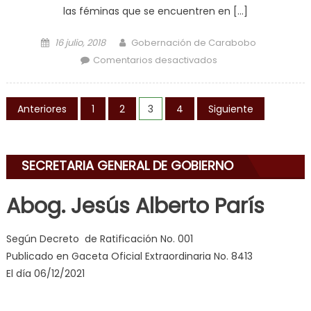
las féminas que se encuentren en […]
Posted on
Author
16 julio, 2018
Gobernación de Carabobo
en Alcaldía de
Comentarios desactivados
Libertador graduó a
la primera cohorte
Navegación de entradas
de promotoras de
Anteriores
1
2
3
4
Siguiente
parto humanizado
SECRETARIA GENERAL DE GOBIERNO
Abog. Jesús Alberto París
Según Decreto de Ratificación No. 001
Publicado en Gaceta Oficial Extraordinaria No. 8413
El día 06/12/2021