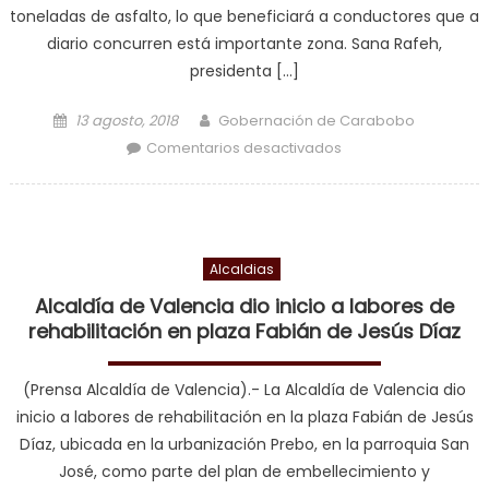
toneladas de asfalto, lo que beneficiará a conductores que a
diario concurren está importante zona. Sana Rafeh,
presidenta […]
Posted on
Author
13 agosto, 2018
Gobernación de Carabobo
en Trabajos de
Comentarios desactivados
reapertura en tramo
La Ceiba – Alegría
de Avenida Bolívar
Norte avanzan en un
Alcaldias
80%
Alcaldía de Valencia dio inicio a labores de
rehabilitación en plaza Fabián de Jesús Díaz
(Prensa Alcaldía de Valencia).- La Alcaldía de Valencia dio
inicio a labores de rehabilitación en la plaza Fabián de Jesús
Díaz, ubicada en la urbanización Prebo, en la parroquia San
José, como parte del plan de embellecimiento y