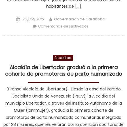
habitantes de […]
Posted on
Author
26 julio, 2018
Gobernación de Carabobo
en Alcaldía arrancó
Comentarios desactivados
limpieza en canales
del Sur de Valencia
ante lluvias
Alcaldias
Alcaldía de Libertador graduó a la primera
cohorte de promotoras de parto humanizado
(Prensa Alcaldía de Libertador)- Desde la casa del Partido
Socialista Unido de Venezuela (Psuv), la Alcaldía del
municipio Libertador, a través del Instituto Autónomo de la
Mujer (Iammujer), graduó a la primera cohorte de
promotoras de parto humanizado comunitarias integrada
por 28 mujeres, quienes velarán por la atención oportuna de