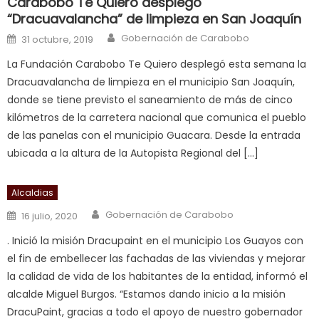
Carabobo Te Quiero desplegó
च
“Dracuavalancha” de limpieza en San Joaquín
त
Author
Posted on
Gobernación de Carabobo
31 octubre, 2019
क
La Fundación Carabobo Te Quiero desplegó esta semana la
स
Dracuavalancha de limpieza en el municipio San Joaquín,
लग
donde se tiene previsto el saneamiento de más de cinco
आपक
kilómetros de la carretera nacional que comunica el pueblo
पस
de las panelas con el municipio Guacara. Desde la entrada
द
,
ubicada a la altura de la Autopista Regional del […]
sexy
bbw
Alcaldias
milf
enjoys
Author
Posted on
Gobernación de Carabobo
16 julio, 2020
a
. Inició la misión Dracupaint en el municipio Los Guayos con
long
el fin de embellecer las fachadas de las viviendas y mejorar
hard
la calidad de vida de los habitantes de la entidad, informó el
fuck
,
alcalde Miguel Burgos. “Estamos dando inicio a la misión
सच
DracuPaint, gracias a todo el apoyo de nuestro gobernador
ह