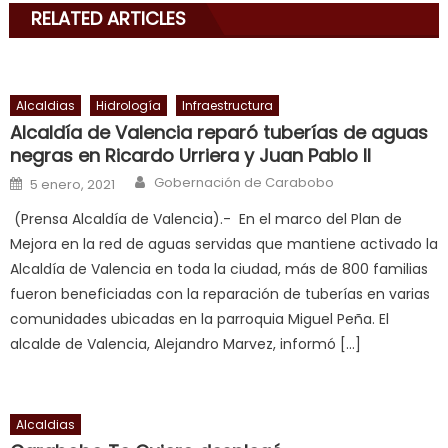
RELATED ARTICLES
his
delicious
cum
,
will
Alcaldias
Hidrología
Infraestructura
smith
Alcaldía de Valencia reparó tuberías de aguas
is
negras en Ricardo Urriera y Juan Pablo II
a
Author
Posted on
Gobernación de Carabobo
5 enero, 2021
cuckold
,
(Prensa Alcaldía de Valencia).- En el marco del Plan de
nice
Mejora en la red de aguas servidas que mantiene activado la
milf
Alcaldía de Valencia en toda la ciudad, más de 800 familias
in
fueron beneficiadas con la reparación de tuberías en varias
squirting
,
comunidades ubicadas en la parroquia Miguel Peña. El
आपक
alcalde de Valencia, Alejandro Marvez, informó […]
न
ह
भ
भ
Alcaldias
क