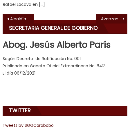
Rafael Lacava en […]
स
क
Navegación de entradas
Alcaldía de Valencia dio inicio a labores de rehabilitación en plaza Fabián de Jesús Díaz
Avanzan a todo motor trabajos en el Distribuidor San Blas
ल
SECRETARIA GENERAL DE GOBIERNO
म
य
Abog. Jesús Alberto París
भ
ह
,
indian
Según Decreto de Ratificación No. 001
dancer
Publicado en Gaceta Oficial Extraordinaria No. 8413
erotic
El día 06/12/2021
milf
,
videos
de
pono
doido
,
TWITTER
sinful
angel
Tweets by SGGCarabobo