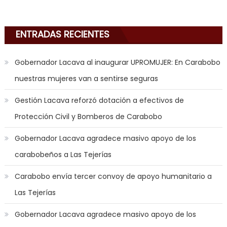
emily
learns
about
ENTRADAS RECIENTES
joys
of
Gobernador Lacava al inaugurar UPROMUJER: En Carabobo
anal
sex
,
nuestras mujeres van a sentirse seguras
i
Gestión Lacava reforzó dotación a efectivos de
am
in
Protección Civil y Bomberos de Carabobo
the
Gobernador Lacava agradece masivo apoyo de los
mood
to
carabobeños a Las Tejerías
play
Carabobo envía tercer convoy de apoyo humanitario a
a
jerk
Las Tejerías
off
Gobernador Lacava agradece masivo apoyo de los
game