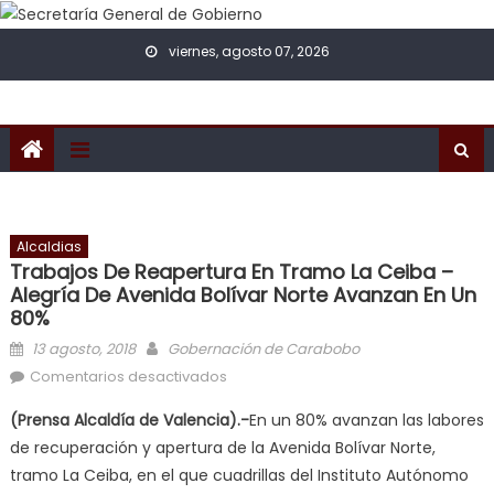
Skip to content
viernes, agosto 07, 2026
Alcaldias
Trabajos De Reapertura En Tramo La Ceiba –
Alegría De Avenida Bolívar Norte Avanzan En Un
80%
Posted on
Author
13 agosto, 2018
Gobernación de Carabobo
en Trabajos de reapertura en tramo
Comentarios desactivados
La Ceiba – Alegría de Avenida
(Prensa Alcaldía de Valencia).-
En un 80% avanzan las labores
Bolívar Norte avanzan en un 80%
de recuperación y apertura de la Avenida Bolívar Norte,
tramo La Ceiba, en el que cuadrillas del Instituto Autónomo