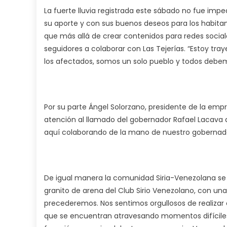
La fuerte lluvia registrada este sábado no fue im
su aporte y con sus buenos deseos para los habitant
que más allá de crear contenidos para redes social
seguidores a colaborar con Las Tejerías. “Estoy t
los afectados, somos un solo pueblo y todos debem
Por su parte Ángel Solorzano, presidente de la em
atención al llamado del gobernador Rafael Lacava a
aquí colaborando de la mano de nuestro gobernado
De igual manera la comunidad Siria-Venezolana se h
granito de arena del Club Sirio Venezolano, con u
precederemos. Nos sentimos orgullosos de realizar e
que se encuentran atravesando momentos difíciles.