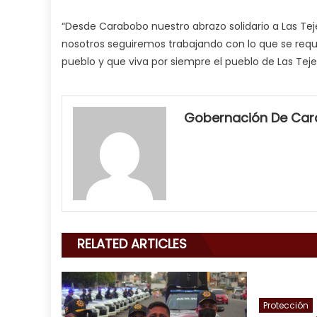
“Desde Carabobo nuestro abrazo solidario a Las Teje
nosotros seguiremos trabajando con lo que se requ
pueblo y que viva por siempre el pueblo de Las Tejer
my
neighbor
Gobernación De Ca
filled
my
mouth
with
his
delicious
cum
,
RELATED ARTICLES
will
smith
is
a
Protección