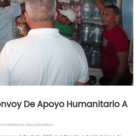
onvoy De Apoyo Humanitario A
en Carabobo envía tercer convoy de apoy
Comentarios desactivados