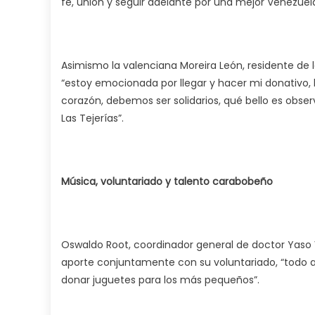
fe, unión y seguir adelante por una mejor Venezuela
Asimismo la valenciana Moreira León, residente de l
“estoy emocionada por llegar y hacer mi donativo,
corazón, debemos ser solidarios, qué bello es obse
Las Tejerías”.
Música, voluntariado y talento carabobeño
Oswaldo Root, coordinador general de doctor Yaso 
aporte conjuntamente con su voluntariado, “todo
donar juguetes para los más pequeños”.