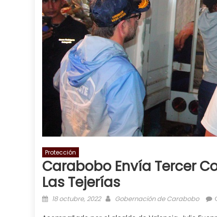
Protección
Carabobo Envía Tercer C
Las Tejerías
Posted on
Author
18 octubre, 2022
Gobernación de Carabobo