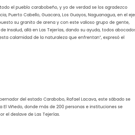
 todo el pueblo carabobeño, y yo de verdad se los agradezco
ia, Puerto Cabello, Guacara, Los Guayos, Naguanagua, en el eje
 puesto su granito de arena y con este valioso grupo de gente,
e Insalud, allá en Las Tejerías, dando su ayuda, todos abocado
esta calamidad de la naturaleza que enfrentan”, expresó el
obernador del estado Carabobo, Rafael Lacava, este sábado se
la El Viñedo, donde más de 200 personas e instituciones se
r el deslave de Las Tejerías.