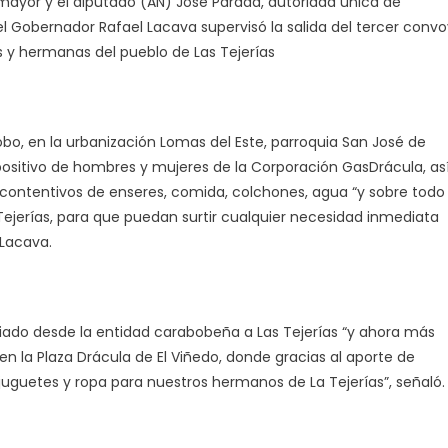
mayor y el diputado (AN) José Parada, autoridad única de
 Gobernador Rafael Lacava supervisó la salida del tercer convo
 y hermanas del pueblo de Las Tejerías
bo, en la urbanización Lomas del Este, parroquia San José de
spositivo de hombres y mujeres de la Corporación GasDrácula, as
 contentivos de enseres, comida, colchones, agua “y sobre todo
jerías, para que puedan surtir cualquier necesidad inmediata
 Lacava.
viado desde la entidad carabobeña a Las Tejerías “y ahora más
n la Plaza Drácula de El Viñedo, donde gracias al aporte de
uguetes y ropa para nuestros hermanos de La Tejerías”, señaló.