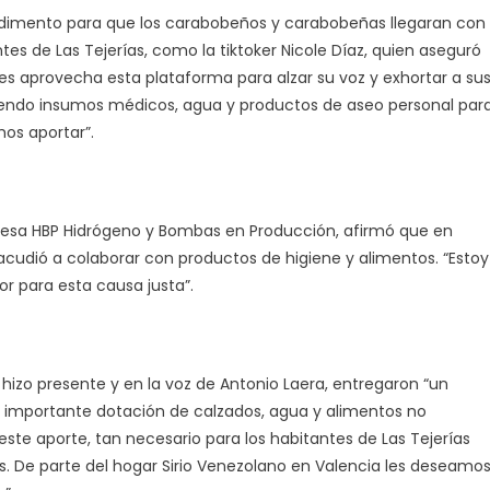
pedimento para que los carabobeños y carabobeñas llegaran con
es de Las Tejerías, como la tiktoker Nicole Díaz, quien aseguró
es aprovecha esta plataforma para alzar su voz y exhortar a su
rayendo insumos médicos, agua y productos de aseo personal par
os aportar”.
presa HBP Hidrógeno y Bombas en Producción, afirmó que en
cudió a colaborar con productos de higiene y alimentos. “Estoy
r para esta causa justa”.
izo presente y en la voz de Antonio Laera, entregaron “un
na importante dotación de calzados, agua y alimentos no
ste aporte, tan necesario para los habitantes de Las Tejerías
 De parte del hogar Sirio Venezolano en Valencia les deseamo