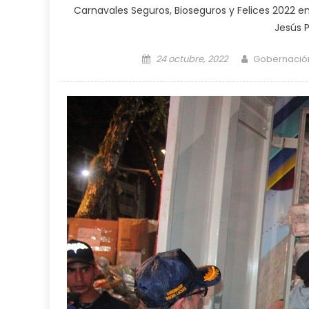
Carnavales Seguros, Bioseguros y Felices 2022 en 
Jesús P
Posted on
Author
24 octubre, 2022
Gobernació