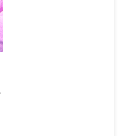
e
fael Lacava despliegue de seguridad