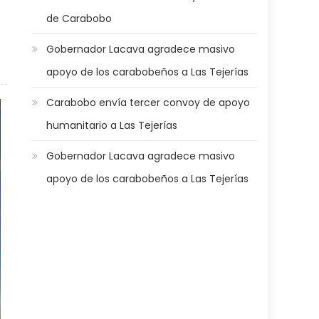
de Carabobo
Gobernador Lacava agradece masivo
a reforzó dotación a efectivos de Protección Civil y Bomberos de
apoyo de los carabobeños a Las Tejerías
Carabobo
Carabobo envía tercer convoy de apoyo
humanitario a Las Tejerías
Gobernador Lacava agradece masivo
apoyo de los carabobeños a Las Tejerías