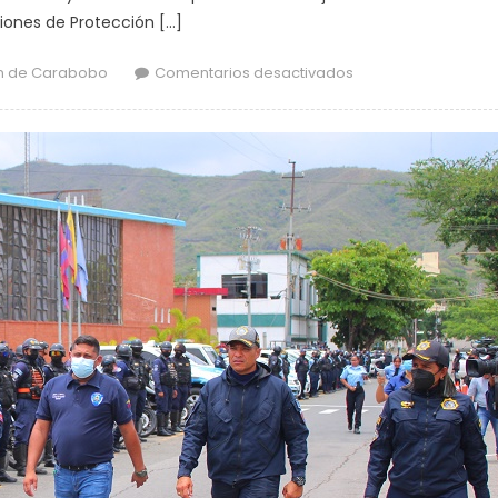
iones de Protección […]
en Carabobo envía 
n de Carabobo
Comentarios desactivados