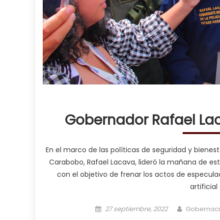
Gobernador Rafael La
En el marco de las políticas de seguridad y bienes
Carabobo, Rafael Lacava, lideró la mañana de este 
con el objetivo de frenar los actos de especul
artificia
Posted on
Author
27 septiembre, 2022
Gobernac