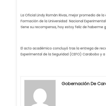
La Oficial Lindy Román Rivas, mejor promedio de la
Formación de la Universidad Nacional Experimenta
tiene su recompensa, hoy estoy feliz de haberme 
El acto académico concluyó tras la entrega de rec
Experimental de la Seguridad (CEFO) Carabobo y a l
my
neighbor
Gobernación De Ca
filled
my
mouth
with