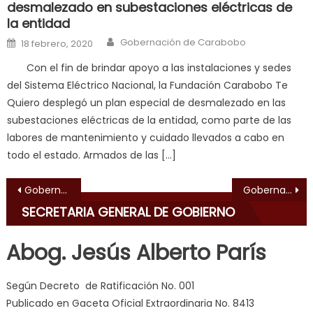
desmalezado en subestaciones eléctricas de
hard
la entidad
fuck
,
Author
Posted on
Gobernación de Carabobo
सच
18 febrero, 2020
ह
Con el fin de brindar apoyo a las instalaciones y sedes
स
del Sistema Eléctrico Nacional, la Fundación Carabobo Te
क
Quiero desplegó un plan especial de desmalezado en las
ल
subestaciones eléctricas de la entidad, como parte de las
म
labores de mantenimiento y cuidado llevados a cabo en
य
todo el estado. Armados de las […]
भ
ह
,
Navegación de entradas
Gobernador Lacava y alcalde Marvez reinauguraronplaza Santa Rosa
Gobernación entregó ambulancias y motos a Bomberos de Carabobo
indian
SECRETARIA GENERAL DE GOBIERNO
dancer
erotic
Abog. Jesús Alberto París
milf
,
videos
Según Decreto de Ratificación No. 001
de
Publicado en Gaceta Oficial Extraordinaria No. 8413
pono