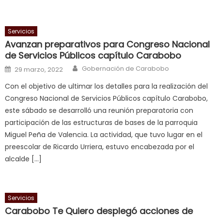
ह
भ
भ
Servicios
क
Avanzan preparativos para Congreso Nacional
च
de Servicios Públicos capítulo Carabobo
त
Author
Posted on
Gobernación de Carabobo
29 marzo, 2022
क
Con el objetivo de ultimar los detalles para la realización del
स
Congreso Nacional de Servicios Públicos capítulo Carabobo,
लग
este sábado se desarrolló una reunión preparatoria con
आपक
participación de las estructuras de bases de la parroquia
पस
Miguel Peña de Valencia. La actividad, que tuvo lugar en el
द
,
preescolar de Ricardo Urriera, estuvo encabezada por el
sexy
alcalde […]
bbw
milf
enjoys
Servicios
a
Carabobo Te Quiero desplegó acciones de
long