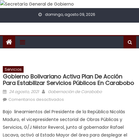
Skip to content
domingo, agosto 09, 2026
Servicios
Gobierno Bolivariano Activa Plan De Acción
Para Estabilizar Servicios Públicos En Carabobo
Posted on
Author
24 agosto, 2021
Gobernación de Carabobo
en Gobierno Bolivariano activa plan
Comentarios desactivados
de acción para estabilizar Servicios
Bajo lineamientos del Presidente de la República Nicolás
Públicos en Carabobo
Maduro, el vicepresidente sectorial de Obras Públicas y
Servicios, G/J Néstor Reverol, junto al gobernador Rafael
Lacava, activó al Estado Mayor del área para desplegar el