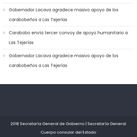
jerk
Gobernador Lacava agradece masivo apoyo de los
off
carabobeños a Las Tejerías
game
with
Carabobo envía tercer convoy de apoyo humanitario a
you
Las Tejerías
joi
,
nana
Gobernador Lacava agradece masivo apoyo de los
nakamura
carabobeños a Las Tejerías
gets
a
bunch
of
dicks
Kadıköy
deneme
to
Escort
bonusu
satisfy
Ataşehir
veren
her
Escort
siteler
2018 Secretaría General de Gobierno
|
Secretaría General
.
needs
,
Anadolu
Cuerpo consular del Estado
throat