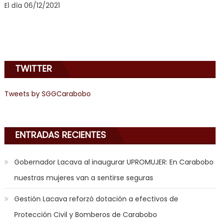
El día 06/12/2021
doido
,
sinful
angel
emily
learns
TWITTER
about
joys
of
Tweets by SGGCarabobo
anal
sex
,
i
ENTRADAS RECIENTES
am
in
Gobernador Lacava al inaugurar UPROMUJER: En Carabobo
the
nuestras mujeres van a sentirse seguras
mood
to
Gestión Lacava reforzó dotación a efectivos de
play
Protección Civil y Bomberos de Carabobo
a