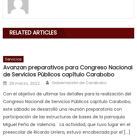
filled
my
mouth
with
RELATED ARTICLES
his
delicious
cum
,
will
Servicios
smith
Avanzan preparativos para Congreso Nacional
is
de Servicios Públicos capítulo Carabobo
a
Author
Posted on
Gobernación de Carabobo
29 marzo, 2022
cuckold
,
Con el objetivo de ultimar los detalles para la realización del
nice
Congreso Nacional de Servicios Públicos capítulo Carabobo,
milf
este sábado se desarrolló una reunión preparatoria con
in
participación de las estructuras de bases de la parroquia
squirting
,
Miguel Peña de Valencia. La actividad, que tuvo lugar en el
आपक
preescolar de Ricardo Urriera, estuvo encabezada por el […]
न