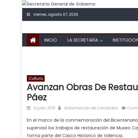
Skip to content
viernes, agosto 07, 2026
INICIO
LA SECRETARÍA
INSTITUCIO
Cultura
Avanzan Obras De Restaur
Páez
Posted on
Author
12 julio, 2021
Gobernación de Carabobo
Come
En el marco de la conmemoración del Bicentenario de
supervisó los trabajos de restauración de Museo Ca
forma parte del Casco Histórico de Valencia.