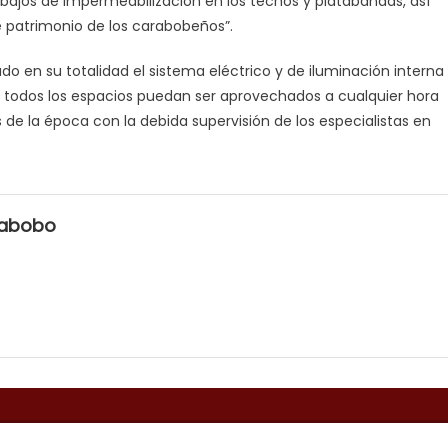
ajos de impermeabilización en los techos y platabandas, así
patrimonio de los carabobeños”.
o en su totalidad el sistema eléctrico y de iluminación interna
e todos los espacios puedan ser aprovechados a cualquier hora
 de la época con la debida supervisión de los especialistas en
rabobo