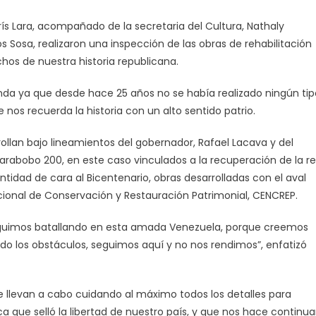
arís Lara, acompañado de la secretaria del Cultura, Nathaly
s Sosa, realizaron una inspección de las obras de rehabilitación
hos de nuestra historia republicana.
unda ya que desde hace 25 años no se había realizado ningún tip
nos recuerda la historia con un alto sentido patrio.
rollan bajo lineamientos del gobernador, Rafael Lacava y del
arabobo 200, en este caso vinculados a la recuperación de la r
ntidad de cara al Bicentenario, obras desarrolladas con el aval
acional de Conservación y Restauración Patrimonial, CENCREP.
seguimos batallando en esta amada Venezuela, porque creemos
endo los obstáculos, seguimos aquí y no nos rendimos”, enfatizó
e llevan a cabo cuidando al máximo todos los detalles para
ica que selló la libertad de nuestro país, y que nos hace continua