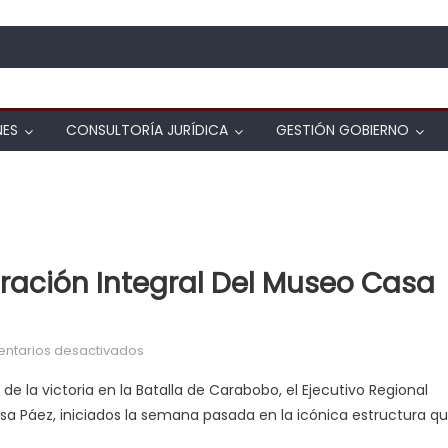
NES
CONSULTORÍA JURÍDICA
GESTIÓN GOBIERNO
ación Integral Del Museo Casa
en Avanzan obras de restauración integral d
ntarios desactivados
 la victoria en la Batalla de Carabobo, el Ejecutivo Regional
sa Páez, iniciados la semana pasada en la icónica estructura q