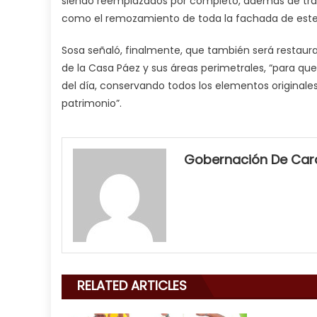
siendo reemplazados por completo, además de trab
como el remozamiento de toda la fachada de este 
Sosa señaló, finalmente, que también será restaurad
de la Casa Páez y sus áreas perimetrales, “para qu
del día, conservando todos los elementos originales
patrimonio”.
my
neighbor
Gobernación De Ca
filled
my
mouth
with
his
delicious
cum
,
RELATED ARTICLES
will
smith