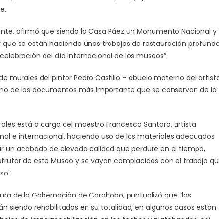
e.
mante, afirmó que siendo la Casa Páez un Monumento Nacional y
ber que se están haciendo unos trabajos de restauración profund
 celebración del día internacional de los museos”.
e murales del pintor Pedro Castillo – abuelo materno del artist
 uno de los documentos más importante que se conservan de la
urales está a cargo del maestro Francesco Santoro, artista
ional e internacional, haciendo uso de los materiales adecuados
rar un acabado de elevada calidad que perdure en el tiempo,
isfrutar de este Museo y se vayan complacidos con el trabajo q
so”.
ctura de la Gobernación de Carabobo, puntualizó que “las
án siendo rehabilitados en su totalidad, en algunos casos están