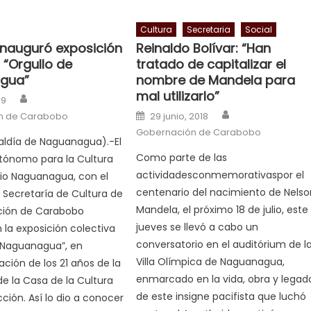
Cultura
Secretaria
Social
 inauguró exposición
Reinaldo Bolívar: “Han
 “Orgullo de
tratado de capitalizar el
gua”
nombre de Mandela para
mal utilizarlo”
Author
n
19
Author
Posted on
n de Carabobo
29 junio, 2018
Gobernación de Carabobo
aldía de Naguanagua).-El
Como parte de las
utónomo para la Cultura
actividadesconmemorativaspor el
io Naguanagua, con el
centenario del nacimiento de Nelso
 Secretaría de Cultura de
Mandela, el próximo 18 de julio, este
ción de Carabobo
jueves se llevó a cabo un
 la exposición colectiva
conversatorio en el auditórium de l
 Naguanagua”, en
Villa Olímpica de Naguanagua,
ión de los 21 años de la
enmarcado en la vida, obra y legad
e la Casa de la Cultura
de este insigne pacifista que luchó
icción. Así lo dio a conocer