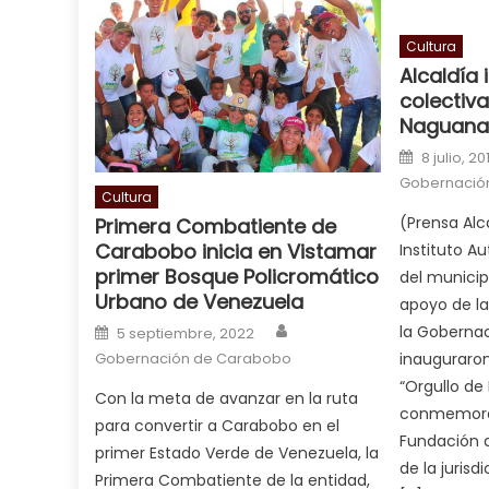
is
a
Cultura
Alcaldía
cuckold
,
colectiva
nice
Naguana
milf
Posted o
in
8 julio, 20
squirting
,
Gobernació
Cultura
आपक
(Prensa Alc
Primera Combatiente de
न
Carabobo inicia en Vistamar
Instituto A
ह
primer Bosque Policromático
del municip
भ
Urbano de Venezuela
apoyo de la
भ
Author
Posted on
la Goberna
5 septiembre, 2022
क
inauguraron
Gobernación de Carabobo
च
“Orgullo de
Con la meta de avanzar en la ruta
त
conmemorac
para convertir a Carabobo en el
क
Fundación d
primer Estado Verde de Venezuela, la
स
de la jurisd
Primera Combatiente de la entidad,
लग