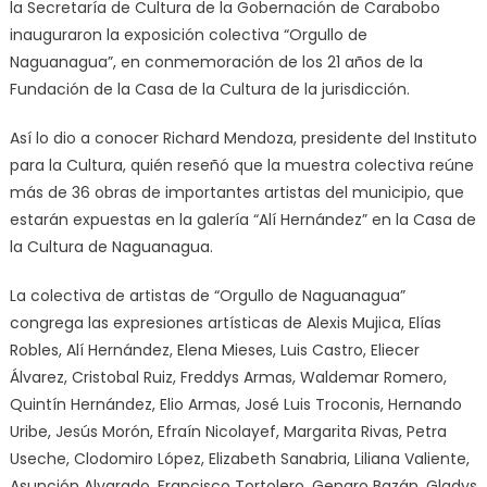
la Secretaría de Cultura de la Gobernación de Carabobo
inauguraron la exposición colectiva “Orgullo de
Naguanagua”, en conmemoración de los 21 años de la
Fundación de la Casa de la Cultura de la jurisdicción.
Así lo dio a conocer Richard Mendoza, presidente del Instituto
para la Cultura, quién reseñó que la muestra colectiva reúne
más de 36 obras de importantes artistas del municipio, que
estarán expuestas en la galería “Alí Hernández” en la Casa de
la Cultura de Naguanagua.
La colectiva de artistas de “Orgullo de Naguanagua”
congrega las expresiones artísticas de Alexis Mujica, Elías
Robles, Alí Hernández, Elena Mieses, Luis Castro, Eliecer
Álvarez, Cristobal Ruiz, Freddys Armas, Waldemar Romero,
Quintín Hernández, Elio Armas, José Luis Troconis, Hernando
Uribe, Jesús Morón, Efraín Nicolayef, Margarita Rivas, Petra
Useche, Clodomiro López, Elizabeth Sanabria, Liliana Valiente,
Asunción Alvarado, Francisco Tortolero, Genaro Bazán, Gladys