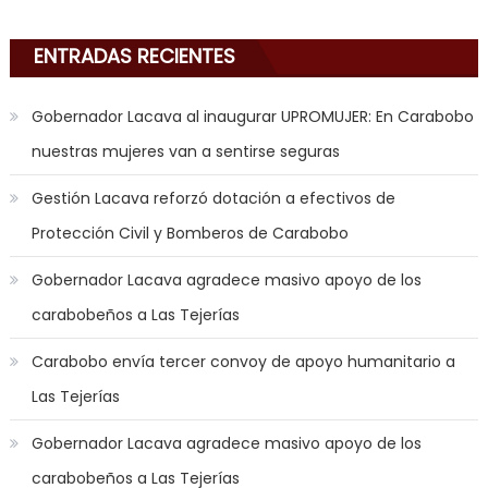
sex
,
i
ENTRADAS RECIENTES
am
in
Gobernador Lacava al inaugurar UPROMUJER: En Carabobo
the
nuestras mujeres van a sentirse seguras
mood
to
Gestión Lacava reforzó dotación a efectivos de
play
Protección Civil y Bomberos de Carabobo
a
jerk
Gobernador Lacava agradece masivo apoyo de los
off
carabobeños a Las Tejerías
game
with
Carabobo envía tercer convoy de apoyo humanitario a
you
Las Tejerías
joi
,
nana
Gobernador Lacava agradece masivo apoyo de los
nakamura
carabobeños a Las Tejerías
gets