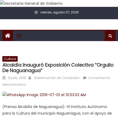
Skip to content
viernes, agosto 07, 2026
Cultura
Alcaldía Inauguró Exposición Colectiva “Orgullo
De Naguanagua”
Posted on
Author
8 julio, 2019
Gobernación de Carabobo
Comentarios
en Alcaldía inauguró exposición colectiva “Orgullo
desactivados
de Naguanagua”
(Prensa Alcaldía de Naguanagua).-El Instituto Autónomo
para la Cultura del municipio Naguanagua, con el apoyo de