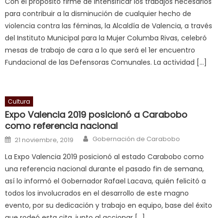
Con el propósito firme de intensificar los trabajos necesarios
आपक
para contribuir a la disminución de cualquier hecho de
पस
violencia contra las féminas, la Alcaldía de Valencia, a través
द
,
del Instituto Municipal para la Mujer Columba Rivas, celebró
sexy
mesas de trabajo de cara a lo que será el 1er encuentro
bbw
Fundacional de las Defensoras Comunales. La actividad […]
milf
enjoys
a
Cultura
long
Expo Valencia 2019 posicionó a Carabobo
hard
como referencia nacional
fuck
,
Author
Posted on
Gobernación de Carabobo
सच
21 noviembre, 2019
ह
La Expo Valencia 2019 posicionó al estado Carabobo como
स
una referencia nacional durante el pasado fin de semana,
क
así lo informó el Gobernador Rafael Lacava, quién felicitó a
ल
todos los involucrados en el desarrollo de este magno
म
evento, por su dedicación y trabajo en equipo, base del éxito
य
que rodeó esta cita, junto al accionar […]