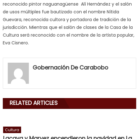
reconocido pintor naguanagüense Alí Hernández y el salón
de usos múltiples fue bautizado con el nombre Nítida
Guevara, reconocida cultora y portadora de tradición de la
jurisdicción. Mientras que el salón de clases de la Casa de la
Cultura será reconocido con el nombre de la artista popular,
Eva Cisnero.
my
neighbor
Gobernación De Carabobo
filled
my
mouth
with
RELATED ARTICLES
his
delicious
cum
,
will
Cultura
smith
Lacava y Marvez encendieron la navidad en La