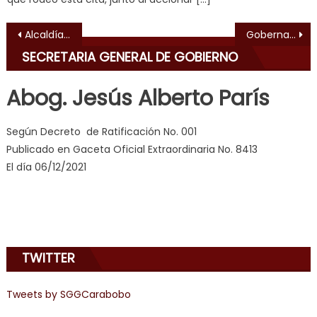
भ
ह
,
Navegación de entradas
Alcaldía realizó sustitución de colector de aguas servidas en el centro histórico de Tocuyito
Gobernador Lacava entregó totalmente rehabilitado Polideportivo San Esteban
indian
SECRETARIA GENERAL DE GOBIERNO
dancer
erotic
Abog. Jesús Alberto París
milf
,
videos
Según Decreto de Ratificación No. 001
de
Publicado en Gaceta Oficial Extraordinaria No. 8413
pono
El día 06/12/2021
doido
,
sinful
angel
emily
learns
TWITTER
about
joys
of
Tweets by SGGCarabobo
anal