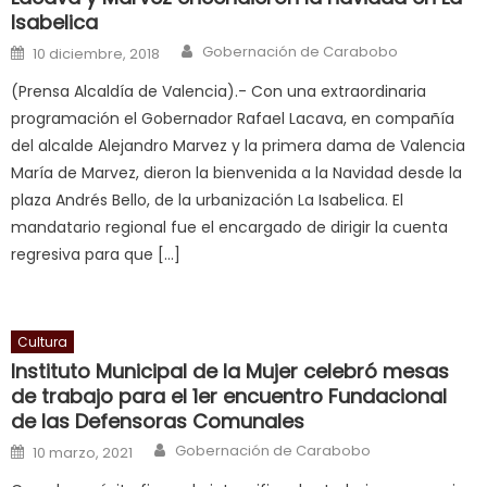
is
Isabelica
a
Author
Posted on
Gobernación de Carabobo
10 diciembre, 2018
cuckold
,
(Prensa Alcaldía de Valencia).- Con una extraordinaria
nice
programación el Gobernador Rafael Lacava, en compañía
milf
del alcalde Alejandro Marvez y la primera dama de Valencia
in
María de Marvez, dieron la bienvenida a la Navidad desde la
squirting
,
plaza Andrés Bello, de la urbanización La Isabelica. El
आपक
mandatario regional fue el encargado de dirigir la cuenta
न
regresiva para que […]
ह
भ
भ
क
Cultura
च
Instituto Municipal de la Mujer celebró mesas
त
de trabajo para el 1er encuentro Fundacional
de las Defensoras Comunales
क
स
Author
Posted on
Gobernación de Carabobo
10 marzo, 2021
लग