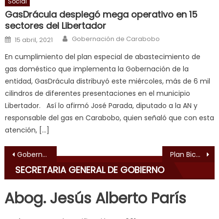
Social
hard
GasDrácula desplegó mega operativo en 15
fuck
,
sectores del Libertador
सच
Author
Posted on
Gobernación de Carabobo
ह
15 abril, 2021
स
En cumplimiento del plan especial de abastecimiento de
क
gas doméstico que implementa la Gobernación de la
ल
entidad, GasDrácula distribuyó este miércoles, más de 6 mil
म
cilindros de diferentes presentaciones en el municipio
य
Libertador. Así lo afirmó José Parada, diputado a la AN y
भ
responsable del gas en Carabobo, quien señaló que con esta
ह
,
atención, […]
indian
dancer
Navegación de entradas
Gobernador y alcalde Marvez inauguraron Complejo Deportivo “RafaelLacava” en Lomas de Funval
Plan Bicentenario de GasDrácula se desplegó en 24 sectores de La Isabelica
erotic
SECRETARIA GENERAL DE GOBIERNO
milf
,
videos
Abog. Jesús Alberto París
de
pono