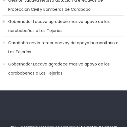
Gestión Lacava reforzó dotación a efectivos de
jerk
Protección Civil y Bomberos de Carabobo
off
game
Gobernador Lacava agradece masivo apoyo de los
with
carabobeños a Las Tejerías
you
joi
,
Carabobo envía tercer convoy de apoyo humanitario a
nana
Las Tejerías
nakamura
gets
Gobernador Lacava agradece masivo apoyo de los
a
carabobeños a Las Tejerías
bunch
of
dicks
to
satisfy
Kadıköy
deneme
her
Escort
bonusu
needs
,
Ataşehir
veren
throat
Escort
siteler