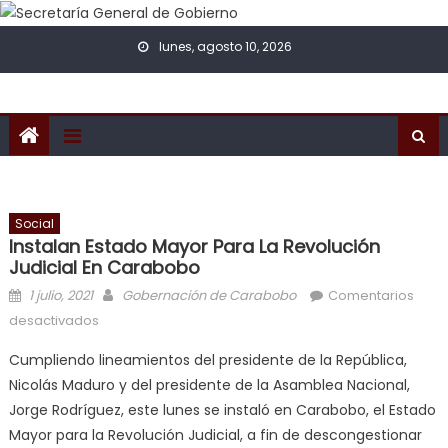
Skip to content
lunes, agosto 10, 2026
Social
Instalan Estado Mayor Para La Revolución
Judicial En Carabobo
Posted on
Author
1 julio, 2021
Gobernación de Carabobo
Comentarios
en Instalan Estado Mayor para la Revolución Judicial
desactivados
en Carabobo
Cumpliendo lineamientos del presidente de la República,
Nicolás Maduro y del presidente de la Asamblea Nacional,
Jorge Rodríguez, este lunes se instaló en Carabobo, el Estado
Mayor para la Revolución Judicial, a fin de descongestionar