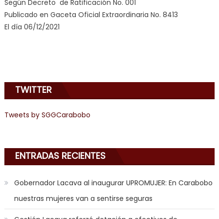
Según Decreto de Ratificación No. 001
doido
,
Publicado en Gaceta Oficial Extraordinaria No. 8413
sinful
El día 06/12/2021
angel
emily
learns
about
joys
TWITTER
of
anal
sex
,
Tweets by SGGCarabobo
i
am
in
ENTRADAS RECIENTES
the
mood
Gobernador Lacava al inaugurar UPROMUJER: En Carabobo
to
nuestras mujeres van a sentirse seguras
play
a