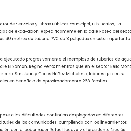
or de Servicios y Obras Públicas municipal, Luis Barrios, “la
ajos de excavación, específicamente en la calle Paseo del sect
 unos 90 metros de tubería PVC de 8 pulgadas en esta importante
a ejecutado progresivamente el reemplazo de tuberías de agu
alle El Samán, Regino Peña; mientras que en el sector Bello Mon
 Primero, San Juan y Carlos Núñez Michelena, labores que en su
duales en beneficio de aproximadamente 268 familias
e, pese a las dificultades continúan desplegados en diferentes
licitudes de las comunidades, cumpliendo con los lineamientos
lación con el gobernador Rafael Lacava y el presidente Nicolás