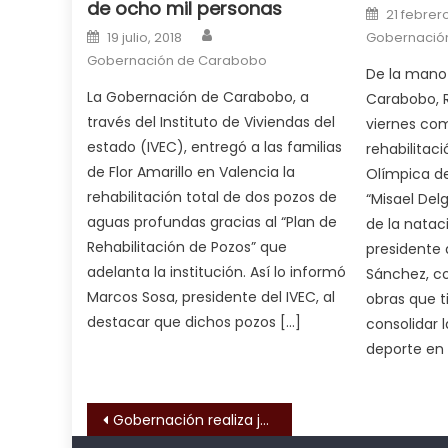
de ocho mil personas
milf
Posted o
21 febrero
Author
Posted on
in
19 julio, 2018
Gobernació
squirting
Gobernación de Carabobo
,
De la mano
आपक
La Gobernación de Carabobo, a
Carabobo, R
न
través del Instituto de Viviendas del
viernes com
ह
estado (IVEC), entregó a las familias
rehabilitaci
भ
de Flor Amarillo en Valencia la
Olímpica d
भ
rehabilitación total de dos pozos de
“Misael Del
क
aguas profundas gracias al “Plan de
de la natac
च
Rehabilitación de Pozos” que
presidente 
त
adelanta la institución. Así lo informó
Sánchez, con
क
Marcos Sosa, presidente del IVEC, al
obras que 
स
destacar que dichos pozos […]
consolidar 
लग
deporte en 
आपक
पस
द
Navegación de entrada
,
Gobernación realiza jornada de atención social para trabajadores del Ejecutivo Regional
sexy