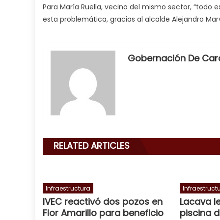
Para María Ruella, vecina del mismo sector, “todo
esta problemática, gracias al alcalde Alejandro Mar
my
neighbor
Gobernación De Ca
filled
my
mouth
with
his
delicious
cum
,
RELATED ARTICLES
will
smith
is
a
Infraestructura
Infraestruct
IVEC reactivó dos pozos en
Lacava l
cuckold
,
Flor Amarillo para beneficio
piscina d
nice