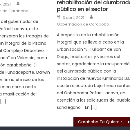
rehabilitación del alumbrad
Author
n
, 2021
público en el sector
n de Carabobo
Author
Posted on
3 abril, 2021
 del gobernador de
Gobernación de Carabobo
afael Lacava, este
A propósito de la rehabilitación
enzaron los trabajos de
integral que se lleva a cabo en la
ón integral de la Piscina
urbanización “El Tulipán” de San
el Complejo Deportivo
Diego, habitantes y vecinos del
gado” en Valencia, cuna
sector, agradecieron la recuperaci
ión carabobeña. El
del alumbrado público con la
de Fundadeporte, Darwin
instalación de nuevas luminarias LE
firmó el inició de las
acción ejecutada bajo lineamiento
tienen como norte
del Gobernador Rafael Lacava, en
la masificación del
atención a las solicitudes del puebl
[…]
sandiegano. En […]
s
Carabobo Te Quiero reforzó saneamiento en distintos puntos de Valencia