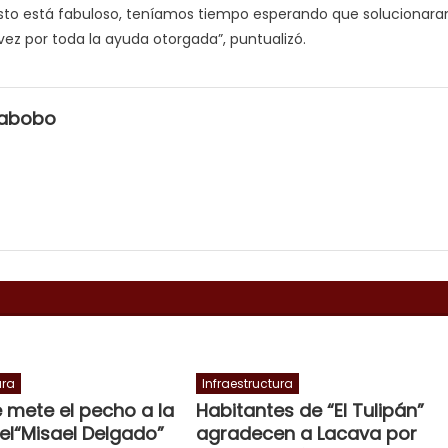
 esto está fabuloso, teníamos tiempo esperando que solucionara
vez por toda la ayuda otorgada”, puntualizó.
rabobo
ura
Infraestructura
e mete el pecho a la
Habitantes de “El Tulipán”
el“Misael Delgado”
agradecen a Lacava por