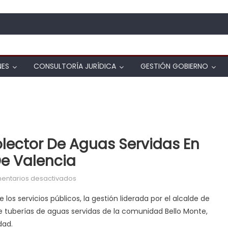
NES
CONSULTORÍA JURÍDICA
GESTIÓN GOBIERNO
olector De Aguas Servidas En
e Valencia
en Sustituyen tuberías de colector de aguas
entarios desactivados
los servicios públicos, la gestión liderada por el alcalde de
de tuberías de aguas servidas de la comunidad Bello Monte,
dad.