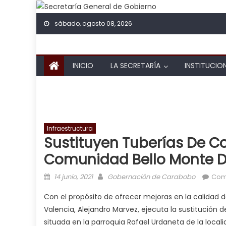
Skip to content
sábado, agosto 08, 2026
INICIO
LA SECRETARÍA
INSTITUCIO
Infraestructura
Sustituyen Tuberías De C
Comunidad Bello Monte D
Posted on
Author
14 junio, 2021
Gobernación de Carabobo
Com
Con el propósito de ofrecer mejoras en la calidad de 
Valencia, Alejandro Marvez, ejecuta la sustitución 
situada en la parroquia Rafael Urdaneta de la locali