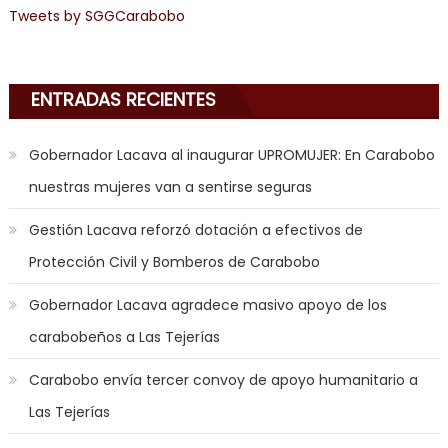
anal
Tweets by SGGCarabobo
sex
,
i
am
ENTRADAS RECIENTES
in
the
Gobernador Lacava al inaugurar UPROMUJER: En Carabobo
mood
nuestras mujeres van a sentirse seguras
to
play
Gestión Lacava reforzó dotación a efectivos de
a
Protección Civil y Bomberos de Carabobo
jerk
off
Gobernador Lacava agradece masivo apoyo de los
game
carabobeños a Las Tejerías
with
you
Carabobo envía tercer convoy de apoyo humanitario a
joi
,
Las Tejerías
nana
nakamura