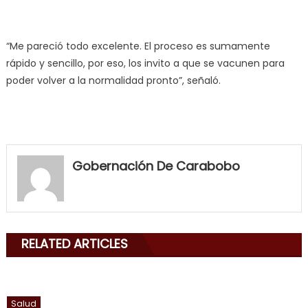
“Me pareció todo excelente. El proceso es sumamente
rápido y sencillo, por eso, los invito a que se vacunen para
poder volver a la normalidad pronto”, señaló.
my
neighbor
Gobernación De Carabobo
filled
my
mouth
with
RELATED ARTICLES
his
delicious
cum
,
will
Salud