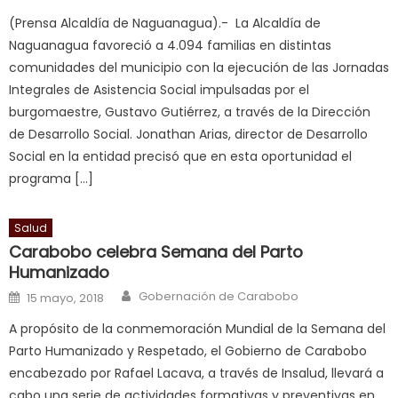
लग
(Prensa Alcaldía de Naguanagua).- La Alcaldía de
आपक
Naguanagua favoreció a 4.094 familias en distintas
पस
comunidades del municipio con la ejecución de las Jornadas
द
,
Integrales de Asistencia Social impulsadas por el
sexy
burgomaestre, Gustavo Gutiérrez, a través de la Dirección
bbw
de Desarrollo Social. Jonathan Arias, director de Desarrollo
milf
Social en la entidad precisó que en esta oportunidad el
enjoys
programa […]
a
long
Salud
hard
Carabobo celebra Semana del Parto
fuck
,
Humanizado
सच
Author
Posted on
Gobernación de Carabobo
ह
15 mayo, 2018
स
A propósito de la conmemoración Mundial de la Semana del
क
Parto Humanizado y Respetado, el Gobierno de Carabobo
ल
encabezado por Rafael Lacava, a través de Insalud, llevará a
म
cabo una serie de actividades formativas y preventivas en