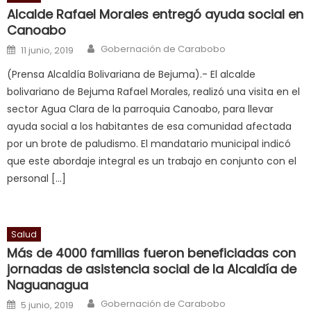
smith
Alcalde Rafael Morales entregó ayuda social en
is
Canoabo
a
Author
Posted on
Gobernación de Carabobo
11 junio, 2019
cuckold
,
(Prensa Alcaldía Bolivariana de Bejuma).- El alcalde
nice
bolivariano de Bejuma Rafael Morales, realizó una visita en el
milf
sector Agua Clara de la parroquia Canoabo, para llevar
in
ayuda social a los habitantes de esa comunidad afectada
squirting
,
por un brote de paludismo. El mandatario municipal indicó
आपक
que este abordaje integral es un trabajo en conjunto con el
न
personal […]
ह
भ
भ
क
Salud
च
Más de 4000 familias fueron beneficiadas con
त
jornadas de asistencia social de la Alcaldía de
Naguanagua
क
स
Author
Posted on
Gobernación de Carabobo
5 junio, 2019