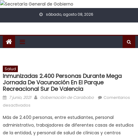
Skip to content
sábado, agosto 08, 2026
Salud
Inmunizadas 2.400 Personas Durante Mega
Jornada De Vacunación En El Parque
Recreacional Sur De Valencia
Posted on
Author
7 junio, 2021
Gobernación de Carabobo
Comentarios
en Inmunizadas 2.400 personas durante mega
desactivados
jornada de vacunación en el Parque Recreacional
Más de 2.400 personas, entre estudiantes, personal
Sur de Valencia
administrativo, trabajadores de diferentes casas de estudios
de la entidad, y personal de salud de clínicas y centros