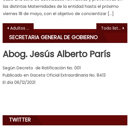
य
las distintas Maternidades de la entidad hasta el próximo
भ
viernes 18 de mayo, con el objetivo de concientizar […]
ह
,
indian
Navegación de entradas
Adultos Mayores de Puerto Cabello se sumaron a vacunacion masiva contra El Covid-19
Todo listo para activar Rutas Turísticas Bicentenarias en Carabobo
dancer
SECRETARIA GENERAL DE GOBIERNO
erotic
milf
,
Abog. Jesús Alberto París
videos
de
Según Decreto de Ratificación No. 001
pono
Publicado en Gaceta Oficial Extraordinaria No. 8413
doido
,
El día 06/12/2021
sinful
angel
emily
learns
about
TWITTER
joys
of