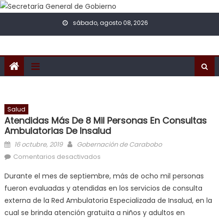
Skip to content
sábado, agosto 08, 2026
Salud
Atendidas Más De 8 Mil Personas En Consultas
Ambulatorias De Insalud
Posted on
Author
16 octubre, 2019
Gobernación de Carabobo
en Atendidas más de 8 mil personas
Comentarios desactivados
en consultas ambulatorias de
Durante el mes de septiembre, más de ocho mil personas
Insalud
fueron evaluadas y atendidas en los servicios de consulta
externa de la Red Ambulatoria Especializada de Insalud, en la
cual se brinda atención gratuita a niños y adultos en