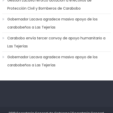
Gestión Lacava reforzó dotación a efectivos de
to
Protección Civil y Bomberos de Carabobo
play
a
Gobernador Lacava agradece masivo apoyo de los
jerk
carabobeños a Las Tejerías
off
game
Carabobo envía tercer convoy de apoyo humanitario a
with
Las Tejerías
you
joi
,
Gobernador Lacava agradece masivo apoyo de los
nana
carabobeños a Las Tejerías
nakamura
gets
a
bunch
of
Kadıköy
deneme
dicks
Escort
bonusu
to
Ataşehir
veren
satisfy
Escort
siteler