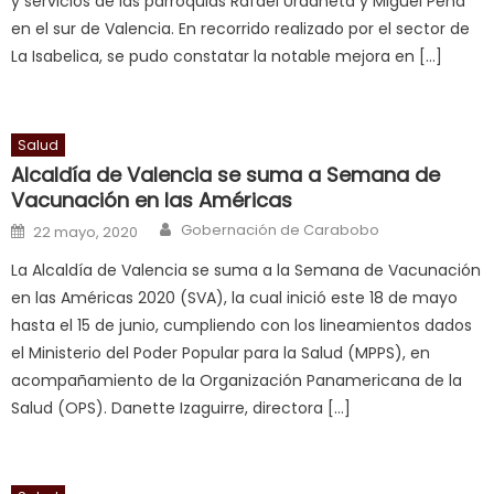
y servicios de las parroquias Rafael Urdaneta y Miguel Peña
squirting
,
en el sur de Valencia. En recorrido realizado por el sector de
आपक
La Isabelica, se pudo constatar la notable mejora en […]
न
ह
भ
भ
Salud
क
Alcaldía de Valencia se suma a Semana de
च
Vacunación en las Américas
त
Author
Posted on
Gobernación de Carabobo
22 mayo, 2020
क
La Alcaldía de Valencia se suma a la Semana de Vacunación
स
en las Américas 2020 (SVA), la cual inició este 18 de mayo
लग
hasta el 15 de junio, cumpliendo con los lineamientos dados
आपक
el Ministerio del Poder Popular para la Salud (MPPS), en
पस
acompañamiento de la Organización Panamericana de la
द
,
Salud (OPS). Danette Izaguirre, directora […]
sexy
bbw
milf