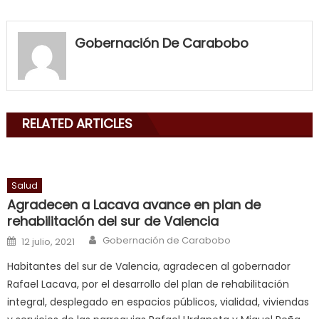
my
neighbor
Gobernación De Carabobo
filled
my
mouth
with
RELATED ARTICLES
his
delicious
cum
,
will
Salud
smith
Agradecen a Lacava avance en plan de
is
rehabilitación del sur de Valencia
a
Author
Posted on
Gobernación de Carabobo
12 julio, 2021
cuckold
,
Habitantes del sur de Valencia, agradecen al gobernador
nice
Rafael Lacava, por el desarrollo del plan de rehabilitación
milf
integral, desplegado en espacios públicos, vialidad, viviendas
in