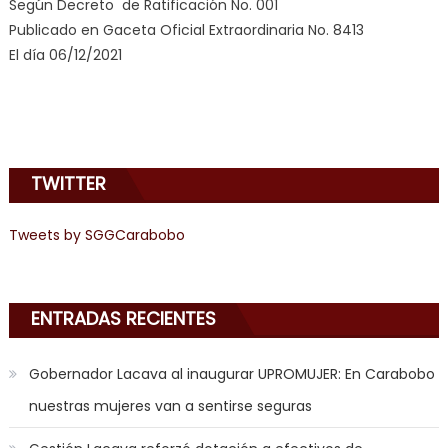
Según Decreto de Ratificación No. 001
videos
Publicado en Gaceta Oficial Extraordinaria No. 8413
de
El día 06/12/2021
pono
doido
,
sinful
angel
emily
TWITTER
learns
about
joys
Tweets by SGGCarabobo
of
anal
sex
,
ENTRADAS RECIENTES
i
am
Gobernador Lacava al inaugurar UPROMUJER: En Carabobo
in
nuestras mujeres van a sentirse seguras
the
mood