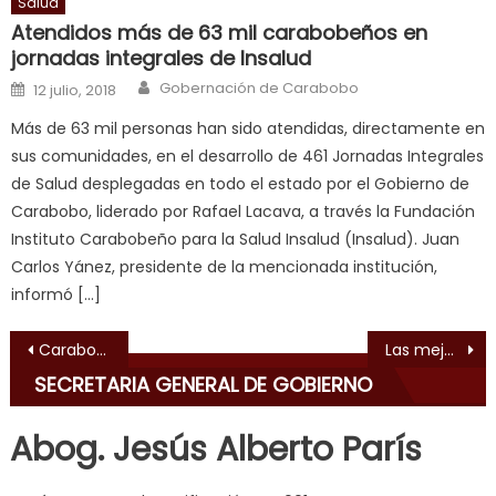
Salud
enjoys
Atendidos más de 63 mil carabobeños en
a
jornadas integrales de Insalud
long
Author
Posted on
hard
Gobernación de Carabobo
12 julio, 2018
fuck
,
Más de 63 mil personas han sido atendidas, directamente en
सच
sus comunidades, en el desarrollo de 461 Jornadas Integrales
ह
de Salud desplegadas en todo el estado por el Gobierno de
स
Carabobo, liderado por Rafael Lacava, a través la Fundación
क
Instituto Carabobeño para la Salud Insalud (Insalud). Juan
ल
Carlos Yánez, presidente de la mencionada institución,
म
informó […]
य
भ
Navegación de entradas
Carabobo Te Quiero intensificó jornadas de limpieza en la Gran Valencia
Las mejores raquetas de Venezuela se miden en el Master Nacional “Copa Drácula” 2019
ह
,
SECRETARIA GENERAL DE GOBIERNO
indian
dancer
Abog. Jesús Alberto París
erotic
milf
,