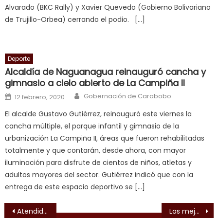
सच
Alvarado (BKC Rally) y Xavier Quevedo (Gobierno Bolivariano
ह
de Trujillo-Orbea) cerrando el podio. […]
स
क
ल
Deporte
म
Alcaldía de Naguanagua reinauguró cancha y
य
gimnasio a cielo abierto de La Campiña II
भ
Author
Posted on
Gobernación de Carabobo
12 febrero, 2020
ह
,
indian
El alcalde Gustavo Gutiérrez, reinauguró este viernes la
dancer
cancha múltiple, el parque infantil y gimnasio de la
erotic
urbanización La Campiña II, áreas que fueron rehabilitadas
milf
,
totalmente y que contarán, desde ahora, con mayor
videos
iluminación para disfrute de cientos de niños, atletas y
de
adultos mayores del sector. Gutiérrez indicó que con la
pono
entrega de este espacio deportivo se […]
doido
,
Navegación de entradas
sinful
Atendidas más de 8 mil personas en consultas ambulatorias de Insalud
Las mejores raquetas de Venezuela se miden en el Master Nacional “Copa Drácula” 2019