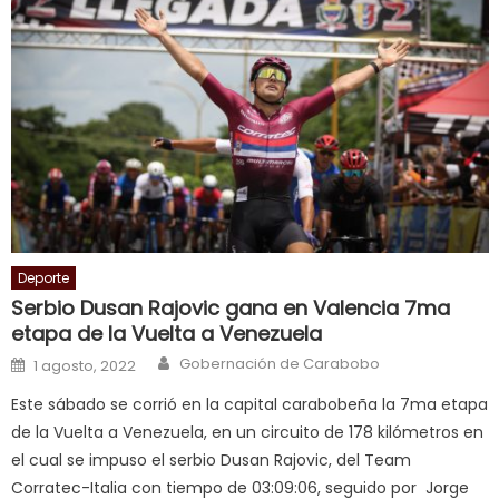
भ
क
च
त
क
स
लग
आपक
पस
द
,
Deporte
sexy
Serbio Dusan Rajovic gana en Valencia 7ma
bbw
etapa de la Vuelta a Venezuela
milf
Author
Posted on
Gobernación de Carabobo
enjoys
1 agosto, 2022
a
Este sábado se corrió en la capital carabobeña la 7ma etapa
long
de la Vuelta a Venezuela, en un circuito de 178 kilómetros en
hard
el cual se impuso el serbio Dusan Rajovic, del Team
fuck
,
Corratec-Italia con tiempo de 03:09:06, seguido por Jorge