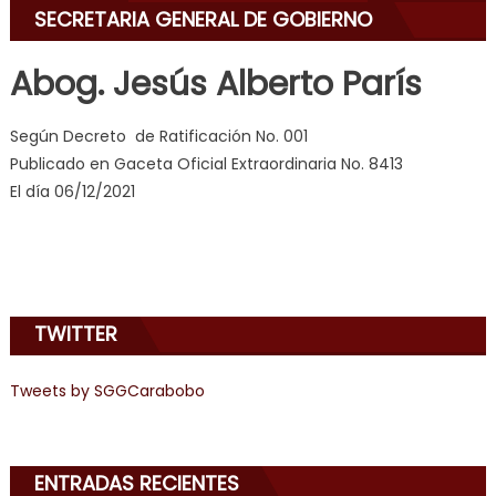
angel
SECRETARIA GENERAL DE GOBIERNO
emily
learns
Abog. Jesús Alberto París
about
joys
Según Decreto de Ratificación No. 001
of
Publicado en Gaceta Oficial Extraordinaria No. 8413
anal
El día 06/12/2021
sex
,
i
am
in
the
TWITTER
mood
to
Tweets by SGGCarabobo
play
a
jerk
off
ENTRADAS RECIENTES