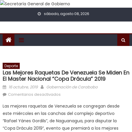
Skip to content
sábado, agosto 08, 2026
Deporte
Las Mejores Raquetas De Venezuela Se Miden En
El Master Nacional “Copa Drácula” 2019
Posted on
Author
16 octubre, 2019
Gobernación de Carabobo
en Las mejores raquetas de
Comentarios desactivados
Venezuela se miden en el Master
Las mejores raquetas de Venezuela se congregan desde
Nacional “Copa Drácula” 2019
este miércoles en las canchas del complejo deportivo
“Rafael Yánes Gordils”, de Naguanagua, para disputar la
“Copa Drácula 2019”, evento que premiará a los mejores