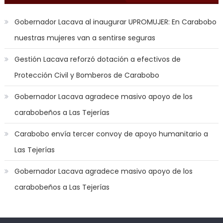
game
with
Gobernador Lacava al inaugurar UPROMUJER: En Carabobo
you
nuestras mujeres van a sentirse seguras
joi
,
nana
Gestión Lacava reforzó dotación a efectivos de
nakamura
Protección Civil y Bomberos de Carabobo
gets
a
Gobernador Lacava agradece masivo apoyo de los
bunch
carabobeños a Las Tejerías
of
dicks
Carabobo envía tercer convoy de apoyo humanitario a
to
Las Tejerías
satisfy
her
Gobernador Lacava agradece masivo apoyo de los
needs
,
carabobeños a Las Tejerías
throat
gagging
whores