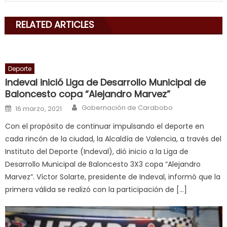
mouth
with
RELATED ARTICLES
his
delicious
cum
,
will
Deporte
smith
Indeval inició Liga de Desarrollo Municipal de
is
Baloncesto copa “Alejandro Marvez”
a
Author
Posted on
Gobernación de Carabobo
16 marzo, 2021
cuckold
,
Con el propósito de continuar impulsando el deporte en
nice
cada rincón de la ciudad, la Alcaldía de Valencia, a través del
milf
Instituto del Deporte (Indeval), dió inicio a la Liga de
in
Desarrollo Municipal de Baloncesto 3X3 copa “Alejandro
squirting
,
Marvez”. Víctor Solarte, presidente de Indeval, informó que la
आपक
primera válida se realizó con la participación de […]
न
ह
भ