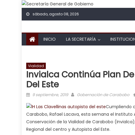
Skip to content
sábado, agosto 08, 2026
INICIO
LA SECRETARÍA
INSTITUCIO
Vialidad
Invialca Continúa Plan De
Del Este
Posted on
Author
9 septiembre, 2019
Gobernación de Carabobo
Cumpliendo co
Carabobo, Rafael Lacava, esta semana el Instituto
Conservación de la Vialidad de Carabobo (Invialca),
Regional del centro y Autopista del Este.