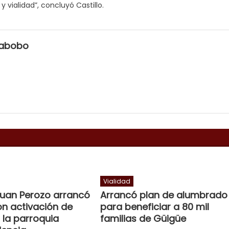
y vialidad”, concluyó Castillo.
rabobo
Vialidad
Juan Perozo arrancó
Arrancó plan de alumbrado
on activación de
para beneficiar a 80 mil
 la parroquia
familias de Güigüe