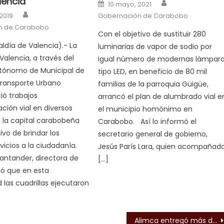
encia
Author
Posted on
10 mayo, 2021
Author
n
 2019
Gobernación de Carabobo
n de Carabobo
Con el objetivo de sustituir 280
aldía de Valencia).- La
luminarias de vapor de sodio por
Valencia, a través del
igual número de modernas lámpar
utónomo de Municipal de
tipo LED, en beneficio de 80 mil
Transporte Urbano
familias de la parroquia Güigüe,
ció trabajos
arrancó el plan de alumbrado vial e
ión vial en diversos
el municipio homónimo en
 la capital carabobeña
Carabobo. Así lo informó el
ivo de brindar los
secretario general de gobierno,
vicios a la ciudadanía.
Jesús París Lara, quien acompañad
ntander, directora de
[…]
ló que en esta
 las cuadrillas ejecutaron
s
Alimca entregó más de 10 mil beneficios Clap en Carabobo