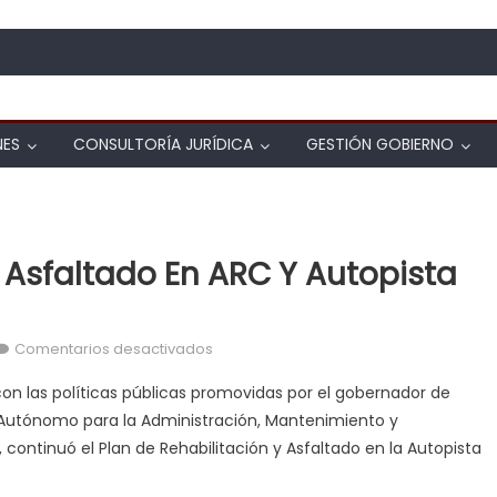
NES
CONSULTORÍA JURÍDICA
GESTIÓN GOBIERNO
 Asfaltado En ARC Y Autopista
en Invialca continúa Plan de Asfaltado 
Comentarios desactivados
n las políticas públicas promovidas por el gobernador de
 Autónomo para la Administración, Mantenimiento y
 continuó el Plan de Rehabilitación y Asfaltado en la Autopista