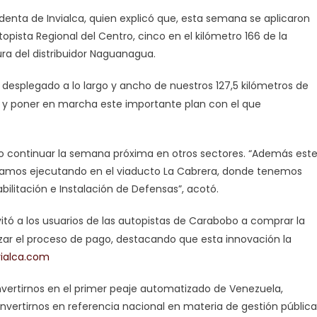
identa de Invialca, quien explicó que, esta semana se aplicaron
topista Regional del Centro, cinco en el kilómetro 166 de la
tura del distribuidor Naguanagua.
desplegado a lo largo y ancho de nuestros 127,5 kilómetros de
car y poner en marcha este importante plan con el que
sto continuar la semana próxima en otros sectores. “Además est
stamos ejecutando en el viaducto La Cabrera, donde tenemos
bilitación e Instalación de Defensas”, acotó.
vitó a los usuarios de las autopistas de Carabobo a comprar la
lizar el proceso de pago, destacando que esta innovación la
ialca.com
nvertirnos en el primer peaje automatizado de Venezuela,
ertirnos en referencia nacional en materia de gestión pública