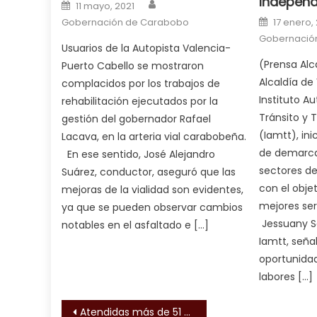
Independ
Author
Posted on
in
11 mayo, 2021
Posted o
squirting
Gobernación de Carabobo
,
17 enero,
Gobernació
आपक
Usuarios de la Autopista Valencia-
न
(Prensa Alc
Puerto Cabello se mostraron
ह
Alcaldía de 
complacidos por los trabajos de
भ
Instituto A
rehabilitación ejecutados por la
भ
Tránsito y 
gestión del gobernador Rafael
क
(Iamtt), ini
Lacava, en la arteria vial carabobeña.
च
de demarcac
En ese sentido, José Alejandro
त
sectores de
Suárez, conductor, aseguró que las
क
con el objet
mejoras de la vialidad son evidentes,
स
mejores ser
ya que se pueden observar cambios
लग
Jessuany Sa
notables en el asfaltado e […]
आपक
Iamtt, seña
पस
oportunidad
द
,
labores […]
sexy
bbw
Navegación de entrada
Atendidas más de 51 mil personas en la Red Ambulatoria Especializada de Insalud