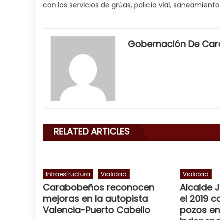
con los servicios de grúas, policía vial, saneamiento 
my
neighbor
Gobernación De Ca
filled
my
mouth
with
his
delicious
cum
,
RELATED ARTICLES
will
smith
is
a
Infraestructura
Vialidad
Vialidad
Carabobeños reconocen
Alcalde 
cuckold
,
mejoras en la autopista
el 2019 c
nice
Valencia-Puerto Cabello
pozos en
milf