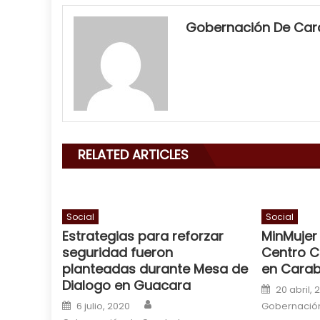
my
neighbor
Gobernación De Ca
filled
my
mouth
with
his
delicious
cum
,
RELATED ARTICLES
will
smith
is
a
Social
Social
Estrategias para reforzar
MinMujer
cuckold
,
seguridad fueron
Centro C
nice
planteadas durante Mesa de
en Cara
milf
Dialogo en Guacara
Posted o
in
20 abril, 
Author
Posted on
squirting
6 julio, 2020
,
Gobernació