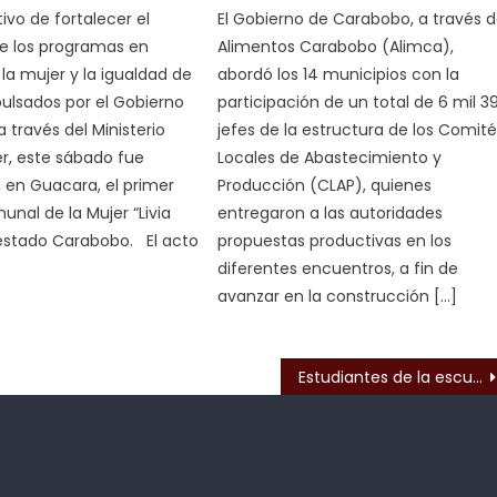
ivo de fortalecer el
El Gobierno de Carabobo, a través 
de los programas en
Alimentos Carabobo (Alimca),
la mujer y la igualdad de
abordó los 14 municipios con la
ulsados por el Gobierno
participación de un total de 6 mil 39
a través del Ministerio
jefes de la estructura de los Comit
er, este sábado fue
Locales de Abastecimiento y
 en Guacara, el primer
Producción (CLAP), quienes
nal de la Mujer “Livia
entregaron a las autoridades
 estado Carabobo. El acto
propuestas productivas en los
diferentes encuentros, a fin de
avanzar en la construcción […]
s
Estudiantes de la escuela Simón Rodríguez recibieron charla sobre las aves