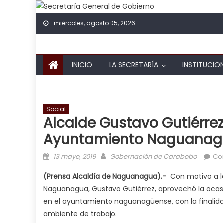
Skip to content
miércoles, agosto 05, 2026
INICIO
LA SECRETARÍA
INSTITUCIO
Social
Alcalde Gustavo Gutiérre
Ayuntamiento Naguanag
Posted on
Author
13 mayo, 2019
Gobernación de Carabobo
Co
(Prensa Alcaldía de Naguanagua).-
Con motivo a la
Naguanagua, Gustavo Gutiérrez, aprovechó la ocasi
en el ayuntamiento naguanagüense, con la finalid
ambiente de trabajo.