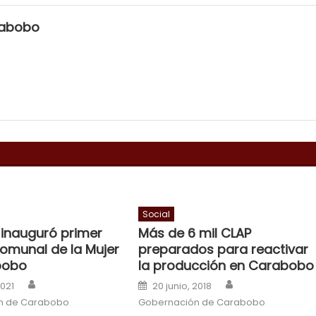
rabobo
Social
 inauguró primer
Más de 6 mil CLAP
omunal de la Mujer
preparados para reactivar
bobo
la producción en Carabobo
Author
Author
n
Posted on
2021
20 junio, 2018
n de Carabobo
Gobernación de Carabobo