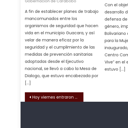
Gobernación de Carabobo
आपक
Con el objet
न
A fin de establecer planes de trabajo
desarrollo 
ह
mancomunados entre los
defensa de 
भ
organismos de seguridad que hacen
género, imp
भ
vida en el municipio Guacara, y así
Bolivariano 
क
velar de manera eficaz por la
para la Muj
च
seguridad y el cumplimiento de las
inaugurado,
त
medidas de prevención sanitarias
Centro Comu
क
adoptadas desde el Ejecutivo
Vive” en el
स
nacional, se llevó a cabo la Mesa de
estuvo […]
लग
Dialogo, que estuvo encabezada por
आपक
[…]
पस
द
Navegación de entrada
,
Hoy viernes entraron en vigencia nuevas tarifas de Invialca
sexy
bbw
milf
Kadıköy
deneme
enjoys
Escort
bonusu