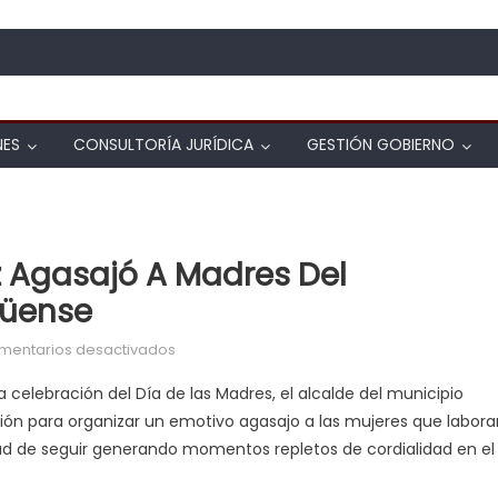
NES
CONSULTORÍA JURÍDICA
GESTIÓN GOBIERNO
z Agasajó A Madres Del
üense
en Alcalde Gustavo Gutiérrez agasajó a m
mentarios desactivados
 celebración del Día de las Madres, el alcalde del municipio
ón para organizar un emotivo agasajo a las mujeres que labora
ad de seguir generando momentos repletos de cordialidad en el