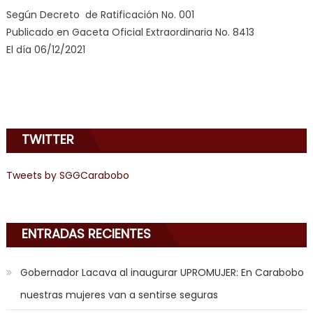
videos
Según Decreto de Ratificación No. 001
de
Publicado en Gaceta Oficial Extraordinaria No. 8413
pono
El día 06/12/2021
doido
,
sinful
angel
emily
learns
TWITTER
about
joys
Tweets by SGGCarabobo
of
anal
sex
,
i
ENTRADAS RECIENTES
am
in
Gobernador Lacava al inaugurar UPROMUJER: En Carabobo
the
nuestras mujeres van a sentirse seguras
mood