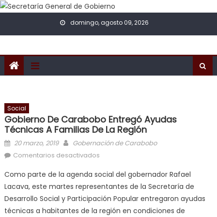
Skip to content
domingo, agosto 09, 2026
Social
Gobierno De Carabobo Entregó Ayudas
Técnicas A Familias De La Región
Posted on
Author
20 marzo, 2019
Gobernación de Carabobo
en Gobierno de Carabobo entregó
Comentarios desactivados
ayudas técnicas a familias de la
Como parte de la agenda social del gobernador Rafael
región
Lacava, este martes representantes de la Secretaría de
Desarrollo Social y Participación Popular entregaron ayudas
técnicas a habitantes de la región en condiciones de