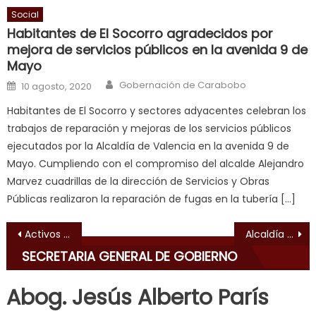
Social
a
Habitantes de El Socorro agradecidos por
long
mejora de servicios públicos en la avenida 9 de
hard
Mayo
fuck
,
Author
Posted on
Gobernación de Carabobo
10 agosto, 2020
सच
ह
Habitantes de El Socorro y sectores adyacentes celebran los
स
trabajos de reparación y mejoras de los servicios públicos
क
ejecutados por la Alcaldía de Valencia en la avenida 9 de
ल
Mayo. Cumpliendo con el compromiso del alcalde Alejandro
म
Marvez cuadrillas de la dirección de Servicios y Obras
य
Públicas realizaron la reparación de fugas en la tubería […]
भ
Navegación de entradas
ह
,
Activos al 100% aeropuertos de Carabobo
Alcaldía se prepara para inaugurar los “XIX Juegos Escolares Libertador Te Quiero 2019”
indian
SECRETARIA GENERAL DE GOBIERNO
dancer
erotic
Abog. Jesús Alberto París
milf
,