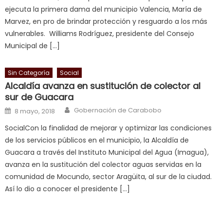
ejecuta la primera dama del municipio Valencia, María de
आपक
Marvez, en pro de brindar protección y resguardo a los más
न
vulnerables. Williams Rodríguez, presidente del Consejo
ह
Municipal de […]
भ
भ
क
Sin Categoría
Social
च
Alcaldía avanza en sustitución de colector al
sur de Guacara
त
क
Author
Posted on
Gobernación de Carabobo
8 mayo, 2018
स
SocialCon la finalidad de mejorar y optimizar las condiciones
लग
de los servicios públicos en el municipio, la Alcaldía de
आपक
Guacara a través del Instituto Municipal del Agua (Imagua),
पस
avanza en la sustitución del colector aguas servidas en la
द
,
comunidad de Mocundo, sector Aragüita, al sur de la ciudad.
sexy
Así lo dio a conocer el presidente […]
bbw
milf
enjoys