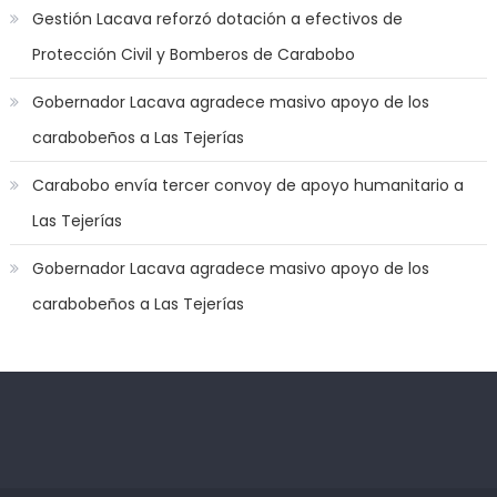
to
Gestión Lacava reforzó dotación a efectivos de
play
Protección Civil y Bomberos de Carabobo
a
jerk
Gobernador Lacava agradece masivo apoyo de los
off
carabobeños a Las Tejerías
game
with
Carabobo envía tercer convoy de apoyo humanitario a
you
Las Tejerías
joi
,
nana
Gobernador Lacava agradece masivo apoyo de los
nakamura
carabobeños a Las Tejerías
gets
a
bunch
of
dicks
Kadıköy
deneme
to
Escort
bonusu
satisfy
Ataşehir
veren