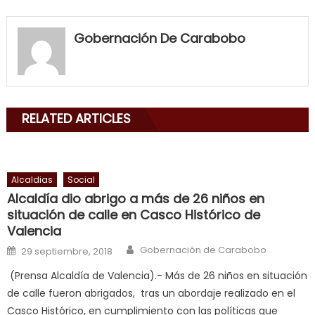
my
neighbor
Gobernación De Carabobo
filled
my
mouth
with
RELATED ARTICLES
his
delicious
cum
,
will
Alcaldias
Social
smith
Alcaldía dio abrigo a más de 26 niños en
is
situación de calle en Casco Histórico de
a
Valencia
cuckold
,
Author
Posted on
Gobernación de Carabobo
29 septiembre, 2018
nice
(Prensa Alcaldía de Valencia).- Más de 26 niños en situación
milf
de calle fueron abrigados, tras un abordaje realizado en el
in
Casco Histórico, en cumplimiento con las políticas que
squirting
,