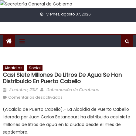
Skip to content
viernes, agosto 07, 2026
Alcaldias
Social
Casi Siete Millones De Litros De Agua Se Han
Distribuido En Puerto Cabello
Posted on
Author
2 octubre, 2018
Gobernación de Carabobo
en Casi siete millones de litros de
Comentarios desactivados
agua se han distribuido en Puerto
(Alcaldía de Puerto Cabello).- La Alcaldía de Puerto Cabello
Cabello
liderada por Juan Carlos Betancourt ha distribuido casi siete
millones de litros de agua en la ciudad desde el mes de
septiembre.