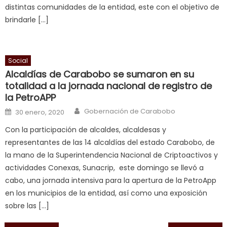
distintas comunidades de la entidad, este con el objetivo de
bbw
brindarle […]
milf
enjoys
a
Social
long
Alcaldías de Carabobo se sumaron en su
hard
totalidad a la jornada nacional de registro de
fuck
,
la PetroAPP
सच
Author
Posted on
Gobernación de Carabobo
ह
30 enero, 2020
स
Con la participación de alcaldes, alcaldesas y
क
representantes de las 14 alcaldías del estado Carabobo, de
ल
la mano de la Superintendencia Nacional de Criptoactivos y
म
actividades Conexas, Sunacrip, este domingo se llevó a
य
cabo, una jornada intensiva para la apertura de la PetroApp
भ
en los municipios de la entidad, así como una exposición
ह
,
sobre las […]
indian
dancer