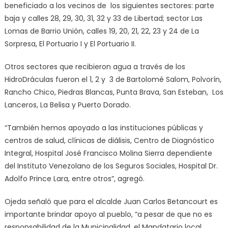
beneficiado a los vecinos de los siguientes sectores: parte
baja y calles 28, 29, 30, 31, 32 y 33 de Libertad; sector Las
Lomas de Barrio Unión, calles 19, 20, 21, 22, 23 y 24 de La
Sorpresa, El Portuario I y El Portuario II.
Otros sectores que recibieron agua a través de los
HidroDráculas fueron el 1, 2 y 3 de Bartolomé Salom, Polvorín,
Rancho Chico, Piedras Blancas, Punta Brava, San Esteban, Los
Lanceros, La Belisa y Puerto Dorado.
“También hemos apoyado a las instituciones públicas y
centros de salud, clínicas de diálisis, Centro de Diagnóstico
Integral, Hospital José Francisco Molina Sierra dependiente
del Instituto Venezolano de los Seguros Sociales, Hospital Dr.
Adolfo Prince Lara, entre otros”, agregó.
Ojeda señaló que para el alcalde Juan Carlos Betancourt es
importante brindar apoyo al pueblo, “a pesar de que no es
responsabilidad de la Municipalidad, el Mandatario local