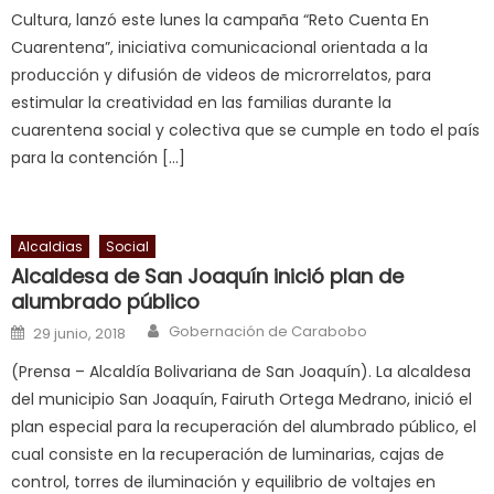
Cultura, lanzó este lunes la campaña “Reto Cuenta En
milf
Cuarentena”, iniciativa comunicacional orientada a la
in
producción y difusión de videos de microrrelatos, para
squirting
,
estimular la creatividad en las familias durante la
आपक
cuarentena social y colectiva que se cumple en todo el país
न
para la contención […]
ह
भ
भ
क
Alcaldias
Social
च
Alcaldesa de San Joaquín inició plan de
त
alumbrado público
क
Author
Posted on
Gobernación de Carabobo
29 junio, 2018
स
(Prensa – Alcaldía Bolivariana de San Joaquín). La alcaldesa
लग
del municipio San Joaquín, Fairuth Ortega Medrano, inició el
आपक
plan especial para la recuperación del alumbrado público, el
पस
cual consiste en la recuperación de luminarias, cajas de
द
,
control, torres de iluminación y equilibrio de voltajes en
sexy