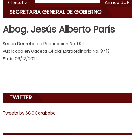
Navegación de entradas
Ejecutivo Regional inauguró con éxito Expo Valencia 2018 en rescate del Centro histórico
Alimca distribuyó más de 40 toneladas de carne en Carabobo
erotic
SECRETARIA GENERAL DE GOBIERNO
milf
,
videos
Abog. Jesús Alberto París
de
pono
Según Decreto de Ratificación No. 001
doido
,
Publicado en Gaceta Oficial Extraordinaria No. 8413
sinful
El día 06/12/2021
angel
emily
learns
about
joys
TWITTER
of
anal
sex
,
Tweets by SGGCarabobo
i
am