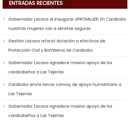
in
ENTRADAS RECIENTES
the
mood
Gobernador Lacava al inaugurar UPROMUJER: En Carabobo
to
nuestras mujeres van a sentirse seguras
play
a
Gestión Lacava reforzó dotación a efectivos de
jerk
Protección Civil y Bomberos de Carabobo
off
game
Gobernador Lacava agradece masivo apoyo de los
with
carabobeños a Las Tejerías
you
joi
,
Carabobo envía tercer convoy de apoyo humanitario a
nana
Las Tejerías
nakamura
gets
Gobernador Lacava agradece masivo apoyo de los
a
carabobeños a Las Tejerías
bunch
of