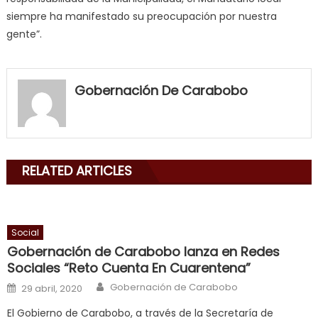
siempre ha manifestado su preocupación por nuestra
gente”.
my
neighbor
Gobernación De Carabobo
filled
my
mouth
with
RELATED ARTICLES
his
delicious
cum
,
will
Social
smith
Gobernación de Carabobo lanza en Redes
is
Sociales “Reto Cuenta En Cuarentena”
a
Author
Posted on
Gobernación de Carabobo
29 abril, 2020
cuckold
,
El Gobierno de Carabobo, a través de la Secretaría de
nice