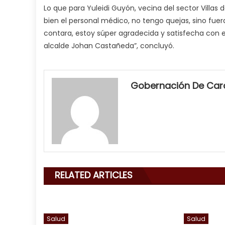
Lo que para Yuleidi Guyón, vecina del sector Villa
bien el personal médico, no tengo quejas, sino fuera 
contara, estoy súper agradecida y satisfecha con el
alcalde Johan Castañeda”, concluyó.
my
neighbor
Gobernación De Ca
filled
my
mouth
with
his
delicious
cum
,
RELATED ARTICLES
will
smith
is
a
Salud
Salud