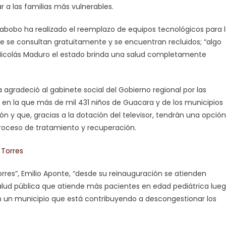
r a las familias más vulnerables.
bobo ha realizado el reemplazo de equipos tecnológicos para 
e se consultan gratuitamente y se encuentran recluidos; “algo
 Nicolás Maduro el estado brinda una salud completamente
agradeció al gabinete social del Gobierno regional por las
 en la que más de mil 431 niños de Guacara y de los municipios
n y que, gracias a la dotación del televisor, tendrán una opción
roceso de tratamiento y recuperación.
orres”, Emilio Aponte, “desde su reinauguración se atienden
 salud pública que atiende más pacientes en edad pediátrica lue
en un municipio que está contribuyendo a descongestionar los