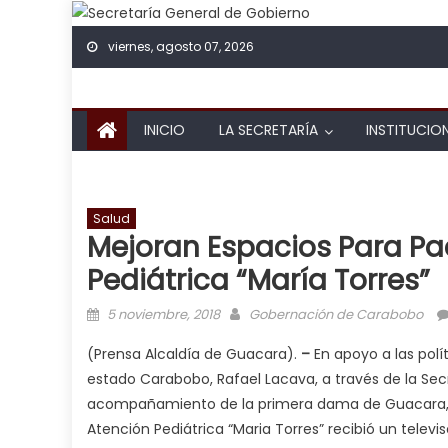
Skip to content
viernes, agosto 07, 2026
INICIO
LA SECRETARÍA
INSTITUCIO
Salud
Mejoran Espacios Para Pa
Pediátrica “María Torres”
Posted on
Author
5 noviembre, 2018
Gobernación de Carabobo
(Prensa Alcaldía de Guacara).
–
En apoyo a las pol
estado Carabobo, Rafael Lacava, a través de la Secre
acompañamiento de la primera dama de Guacara, C
Atención Pediátrica “Maria Torres” recibió un televis