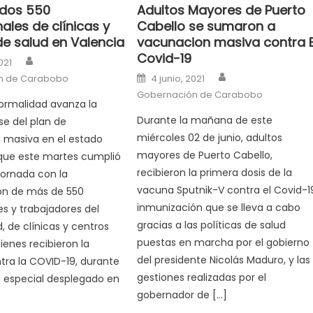
dos 550
Adultos Mayores de Puerto
ales de clínicas y
Cabello se sumaron a
de salud en Valencia
vacunacion masiva contra E
Covid-19
Author
n
021
Author
Posted on
n de Carabobo
4 junio, 2021
Gobernación de Carabobo
ormalidad avanza la
Durante la mañana de este
e del plan de
miércoles 02 de junio, adultos
 masiva en el estado
mayores de Puerto Cabello,
que este martes cumplió
recibieron la primera dosis de la
ornada con la
vacuna Sputnik-V contra el Covid-1
ón de más de 550
inmunización que se lleva a cabo
es y trabajadores del
gracias a las políticas de salud
, de clínicas y centros
puestas en marcha por el gobierno
ienes recibieron la
del presidente Nicolás Maduro, y las
ra la COVID-19, durante
gestiones realizadas por el
o especial desplegado en
gobernador de […]