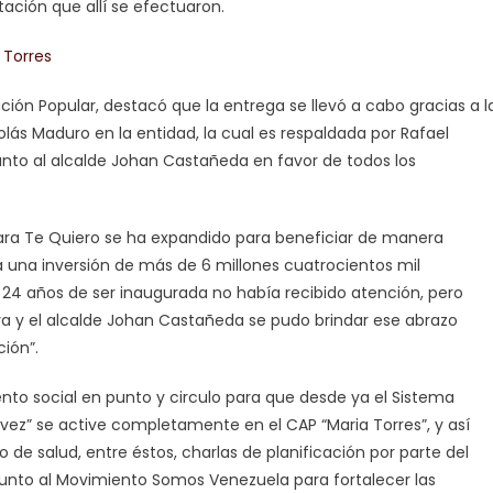
ación que allí se efectuaron.
ipación Popular, destacó que la entrega se llevó a cabo gracias a l
lás Maduro en la entidad, la cual es respaldada por Rafael
to al alcalde Johan Castañeda en favor de todos los
cara Te Quiero se ha expandido para beneficiar de manera
s a una inversión de más de 6 millones cuatrocientos mil
as 24 años de ser inaugurada no había recibido atención, pero
va y el alcalde Johan Castañeda se pudo brindar ese abrazo
ión”.
to social en punto y circulo para que desde ya el Sistema
vez” se active completamente en el CAP “Maria Torres”, y así
to de salud, entre éstos, charlas de planificación por parte del
junto al Movimiento Somos Venezuela para fortalecer las