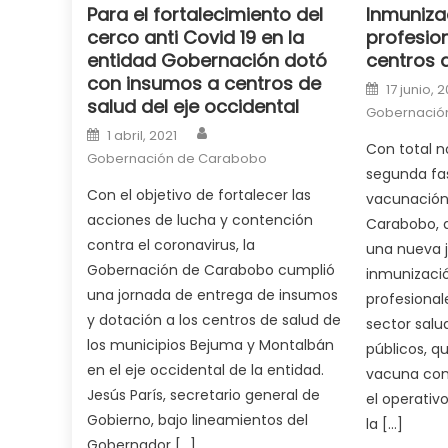
Para el fortalecimiento del
Inmuniza
cuckold
,
cerco anti Covid 19 en la
profesion
nice
entidad Gobernación dotó
centros 
milf
con insumos a centros de
Posted o
in
17 junio, 2
salud del eje occidental
squirting
,
Gobernació
Author
Posted on
1 abril, 2021
आपक
Con total n
Gobernación de Carabobo
न
segunda fas
ह
Con el objetivo de fortalecer las
vacunación
भ
acciones de lucha y contención
Carabobo, 
भ
contra el coronavirus, la
una nueva j
क
Gobernación de Carabobo cumplió
inmunizaci
च
una jornada de entrega de insumos
profesional
त
y dotación a los centros de salud de
sector salud
क
los municipios Bejuma y Montalbán
públicos, qu
स
en el eje occidental de la entidad.
vacuna cont
लग
Jesús París, secretario general de
el operativ
आपक
Gobierno, bajo lineamientos del
la […]
पस
Gobernador […]