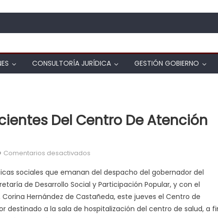
NES
CONSULTORÍA JURÍDICA
GESTIÓN GOBIERNO
cientes Del Centro De Atención
en Mejoran espacios para pacientes del
Comentarios desactivados
íticas sociales que emanan del despacho del gobernador del
taría de Desarrollo Social y Participación Popular, y con el
orina Hernández de Castañeda, este jueves el Centro de
or destinado a la sala de hospitalización del centro de salud, a fi