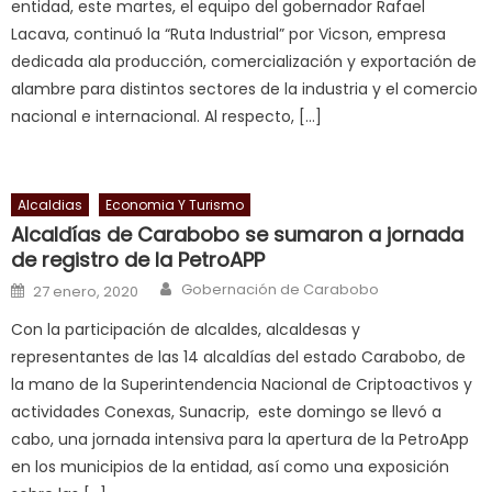
entidad, este martes, el equipo del gobernador Rafael
पस
Lacava, continuó la “Ruta Industrial” por Vicson, empresa
द
,
dedicada ala producción, comercialización y exportación de
sexy
alambre para distintos sectores de la industria y el comercio
bbw
nacional e internacional. Al respecto, […]
milf
enjoys
a
Alcaldias
Economia Y Turismo
long
Alcaldías de Carabobo se sumaron a jornada
hard
de registro de la PetroAPP
fuck
,
Author
Posted on
सच
Gobernación de Carabobo
27 enero, 2020
ह
Con la participación de alcaldes, alcaldesas y
स
representantes de las 14 alcaldías del estado Carabobo, de
क
la mano de la Superintendencia Nacional de Criptoactivos y
ल
actividades Conexas, Sunacrip, este domingo se llevó a
म
cabo, una jornada intensiva para la apertura de la PetroApp
य
en los municipios de la entidad, así como una exposición
भ