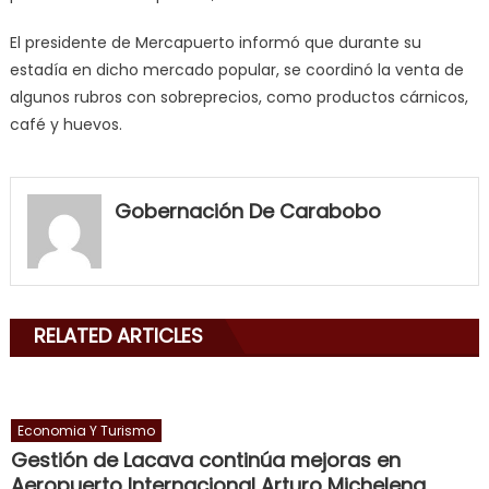
El presidente de Mercapuerto informó que durante su
estadía en dicho mercado popular, se coordinó la venta de
algunos rubros con sobreprecios, como productos cárnicos,
café y huevos.
my
neighbor
Gobernación De Carabobo
filled
my
mouth
with
RELATED ARTICLES
his
delicious
cum
,
will
Economia Y Turismo
smith
Gestión de Lacava continúa mejoras en
is
Aeropuerto Internacional Arturo Michelena