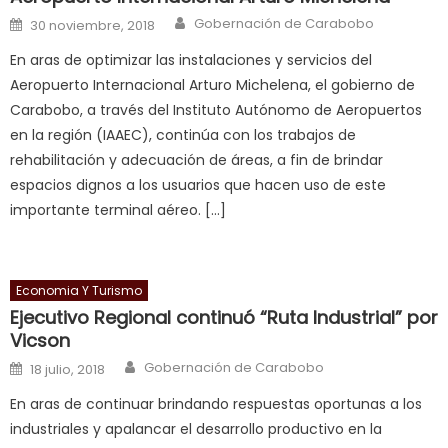
a
Author
Posted on
Gobernación de Carabobo
30 noviembre, 2018
cuckold
,
En aras de optimizar las instalaciones y servicios del
nice
Aeropuerto Internacional Arturo Michelena, el gobierno de
milf
Carabobo, a través del Instituto Autónomo de Aeropuertos
in
en la región (IAAEC), continúa con los trabajos de
squirting
,
rehabilitación y adecuación de áreas, a fin de brindar
आपक
espacios dignos a los usuarios que hacen uso de este
न
importante terminal aéreo. […]
ह
भ
भ
क
Economia Y Turismo
च
Ejecutivo Regional continuó “Ruta Industrial” por
त
Vicson
क
Author
Posted on
Gobernación de Carabobo
18 julio, 2018
स
En aras de continuar brindando respuestas oportunas a los
लग
industriales y apalancar el desarrollo productivo en la
आपक