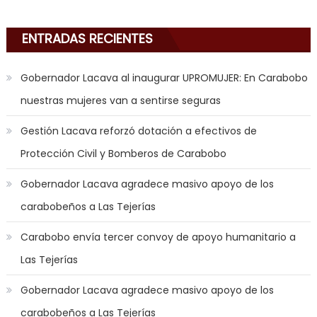
i
am
ENTRADAS RECIENTES
in
the
Gobernador Lacava al inaugurar UPROMUJER: En Carabobo
mood
nuestras mujeres van a sentirse seguras
to
play
Gestión Lacava reforzó dotación a efectivos de
a
Protección Civil y Bomberos de Carabobo
jerk
off
Gobernador Lacava agradece masivo apoyo de los
game
carabobeños a Las Tejerías
with
you
Carabobo envía tercer convoy de apoyo humanitario a
joi
,
Las Tejerías
nana
nakamura
Gobernador Lacava agradece masivo apoyo de los
gets
carabobeños a Las Tejerías
a