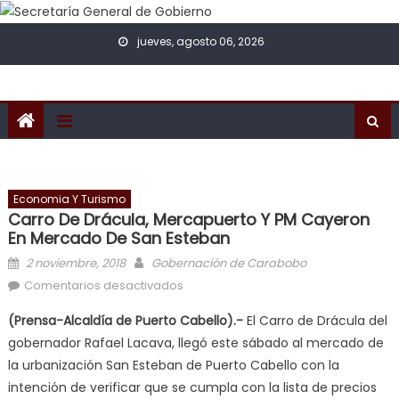
Skip to content
jueves, agosto 06, 2026
Economia Y Turismo
Carro De Drácula, Mercapuerto Y PM Cayeron
En Mercado De San Esteban
Posted on
Author
2 noviembre, 2018
Gobernación de Carabobo
en Carro de Drácula, Mercapuerto y
Comentarios desactivados
PM cayeron en mercado de San
(Prensa-Alcaldía de Puerto Cabello).-
El Carro de Drácula del
Esteban
gobernador Rafael Lacava, llegó este sábado al mercado de
la urbanización San Esteban de Puerto Cabello con la
intención de verificar que se cumpla con la lista de precios