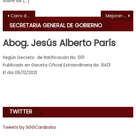
sobre las […]
ह
,
indian
Navegación de entradas
Carro de Drácula continúa supervisión en establecimientos comerciales de la ciudad
Mejoran espacios para pacientes del Centro de Atención Pediátrica “María Torres”
dancer
SECRETARIA GENERAL DE GOBIERNO
erotic
milf
,
Abog. Jesús Alberto París
videos
de
Según Decreto de Ratificación No. 001
pono
Publicado en Gaceta Oficial Extraordinaria No. 8413
doido
,
El día 06/12/2021
sinful
angel
emily
learns
about
TWITTER
joys
of
anal
Tweets by SGGCarabobo
sex
,