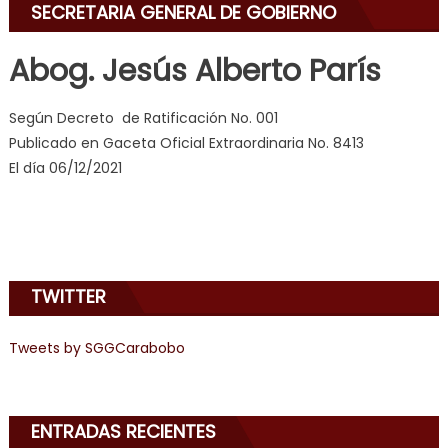
SECRETARIA GENERAL DE GOBIERNO
erotic
milf
,
Abog. Jesús Alberto París
videos
de
Según Decreto de Ratificación No. 001
pono
Publicado en Gaceta Oficial Extraordinaria No. 8413
doido
,
El día 06/12/2021
sinful
angel
emily
learns
about
TWITTER
joys
of
anal
Tweets by SGGCarabobo
sex
,
i
am
ENTRADAS RECIENTES
in