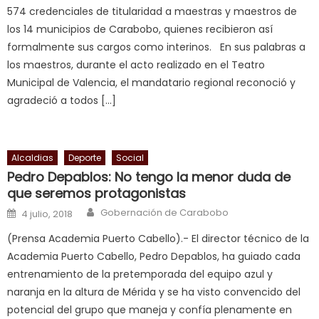
574 credenciales de titularidad a maestras y maestros de
milf
los 14 municipios de Carabobo, quienes recibieron así
in
formalmente sus cargos como interinos. En sus palabras a
squirting
,
los maestros, durante el acto realizado en el Teatro
आपक
Municipal de Valencia, el mandatario regional reconoció y
न
agradeció a todos […]
ह
भ
भ
क
Alcaldias
Deporte
Social
च
Pedro Depablos: No tengo la menor duda de
त
que seremos protagonistas
क
Author
Posted on
Gobernación de Carabobo
4 julio, 2018
स
(Prensa Academia Puerto Cabello).- El director técnico de la
लग
Academia Puerto Cabello, Pedro Depablos, ha guiado cada
आपक
entrenamiento de la pretemporada del equipo azul y
पस
naranja en la altura de Mérida y se ha visto convencido del
द
,
potencial del grupo que maneja y confía plenamente en
sexy