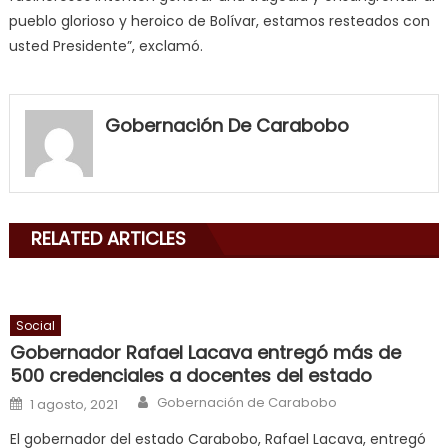
pueblo glorioso y heroico de Bolívar, estamos resteados con
usted Presidente”, exclamó.
my
neighbor
Gobernación De Carabobo
filled
my
mouth
with
RELATED ARTICLES
his
delicious
cum
,
will
Social
smith
Gobernador Rafael Lacava entregó más de
is
500 credenciales a docentes del estado
a
Author
Posted on
Gobernación de Carabobo
1 agosto, 2021
cuckold
,
El gobernador del estado Carabobo, Rafael Lacava, entregó
nice