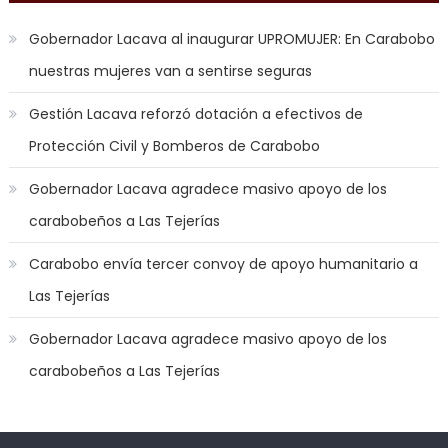
the
Gobernador Lacava al inaugurar UPROMUJER: En Carabobo
mood
nuestras mujeres van a sentirse seguras
to
play
Gestión Lacava reforzó dotación a efectivos de
a
Protección Civil y Bomberos de Carabobo
jerk
off
Gobernador Lacava agradece masivo apoyo de los
game
carabobeños a Las Tejerías
with
you
Carabobo envía tercer convoy de apoyo humanitario a
joi
,
Las Tejerías
nana
nakamura
Gobernador Lacava agradece masivo apoyo de los
gets
carabobeños a Las Tejerías
a
bunch
of