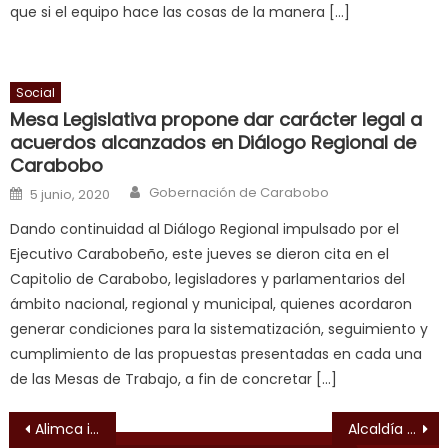
que si el equipo hace las cosas de la manera […]
bbw
milf
enjoys
Social
a
Mesa Legislativa propone dar carácter legal a
long
acuerdos alcanzados en Diálogo Regional de
hard
Carabobo
fuck
,
Author
Posted on
Gobernación de Carabobo
सच
5 junio, 2020
ह
Dando continuidad al Diálogo Regional impulsado por el
स
Ejecutivo Carabobeño, este jueves se dieron cita en el
क
Capitolio de Carabobo, legisladores y parlamentarios del
ल
ámbito nacional, regional y municipal, quienes acordaron
म
generar condiciones para la sistematización, seguimiento y
य
cumplimiento de las propuestas presentadas en cada una
भ
de las Mesas de Trabajo, a fin de concretar […]
ह
,
indian
Navegación de entradas
Alimca inicio registro y actualización de datos de comunicadores CLAP en Carabobo
Alcaldía de Valencia dio inicio a labores de rehabilitación en plaza Fabián de Jesús Díaz
dancer