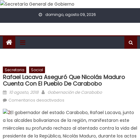
Skip to content
domingo, agosto 09, 2026
Secretaria
Social
Rafael Lacava Aseguró Que Nicolás Maduro
Cuenta Con El Pueblo De Carabobo
Posted on
Author
10 agosto, 2018
Gobernación de Carabobo
en Rafael Lacava aseguró que
Comentarios desactivados
Nicolás Maduro cuenta con el
El gobernador del estado Carabobo, Rafael Lacava, junto
pueblo de Carabobo
a los alcaldes bolivarianos de la región, manifestaron este
miércoles su profundo rechazo al atentado contra la vida del
presidente de la República, Nicolás Maduro, durante los actos