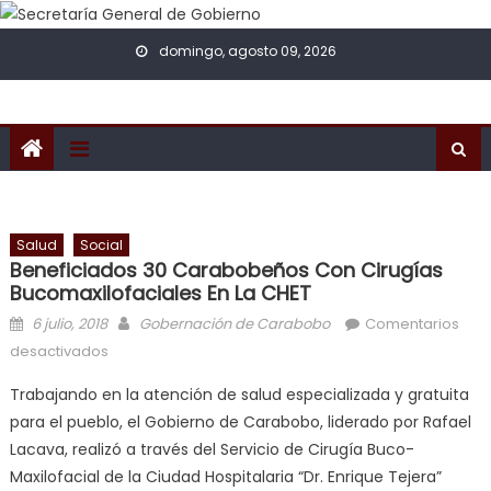
Skip to content
domingo, agosto 09, 2026
Salud
Social
Beneficiados 30 Carabobeños Con Cirugías
Bucomaxilofaciales En La CHET
Posted on
Author
6 julio, 2018
Gobernación de Carabobo
Comentarios
en Beneficiados 30 carabobeños con cirugías
desactivados
bucomaxilofaciales en la CHET
Trabajando en la atención de salud especializada y gratuita
para el pueblo, el Gobierno de Carabobo, liderado por Rafael
Lacava, realizó a través del Servicio de Cirugía Buco-
Maxilofacial de la Ciudad Hospitalaria “Dr. Enrique Tejera”