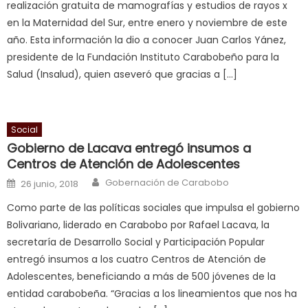
realización gratuita de mamografías y estudios de rayos x
milf
en la Maternidad del Sur, entre enero y noviembre de este
in
año. Esta información la dio a conocer Juan Carlos Yánez,
squirting
,
presidente de la Fundación Instituto Carabobeño para la
आपक
Salud (Insalud), quien aseveró que gracias a […]
न
ह
भ
भ
Social
क
Gobierno de Lacava entregó insumos a
च
Centros de Atención de Adolescentes
त
Author
Posted on
Gobernación de Carabobo
26 junio, 2018
क
Como parte de las políticas sociales que impulsa el gobierno
स
Bolivariano, liderado en Carabobo por Rafael Lacava, la
लग
secretaría de Desarrollo Social y Participación Popular
आपक
entregó insumos a los cuatro Centros de Atención de
पस
Adolescentes, beneficiando a más de 500 jóvenes de la
द
,
entidad carabobeña. “Gracias a los lineamientos que nos ha
sexy