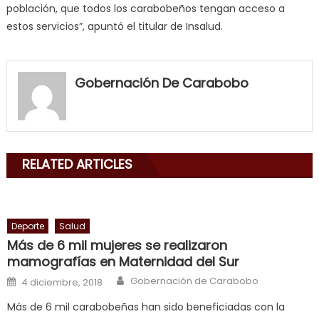
población, que todos los carabobeños tengan acceso a
estos servicios”, apuntó el titular de Insalud.
my
neighbor
Gobernación De Carabobo
filled
my
mouth
with
RELATED ARTICLES
his
delicious
cum
,
will
Deporte
Salud
smith
Más de 6 mil mujeres se realizaron
is
mamografías en Maternidad del Sur
a
Author
Posted on
Gobernación de Carabobo
4 diciembre, 2018
cuckold
,
Más de 6 mil carabobeñas han sido beneficiadas con la
nice