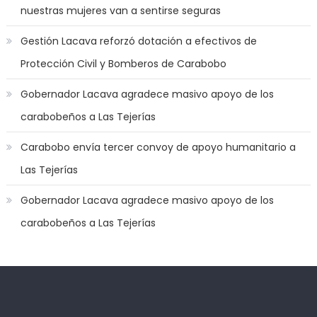
nuestras mujeres van a sentirse seguras
the
mood
Gestión Lacava reforzó dotación a efectivos de
to
Protección Civil y Bomberos de Carabobo
play
a
Gobernador Lacava agradece masivo apoyo de los
jerk
carabobeños a Las Tejerías
off
game
Carabobo envía tercer convoy de apoyo humanitario a
with
Las Tejerías
you
joi
,
Gobernador Lacava agradece masivo apoyo de los
nana
carabobeños a Las Tejerías
nakamura
gets
a
bunch
of
Kadıköy
deneme
dicks