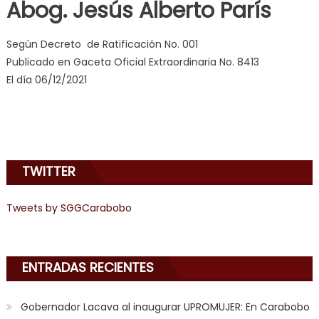
Abog. Jesús Alberto París
erotic
milf
,
Según Decreto de Ratificación No. 001
videos
Publicado en Gaceta Oficial Extraordinaria No. 8413
de
El día 06/12/2021
pono
doido
,
sinful
angel
emily
TWITTER
learns
about
joys
Tweets by SGGCarabobo
of
anal
sex
,
ENTRADAS RECIENTES
i
am
Gobernador Lacava al inaugurar UPROMUJER: En Carabobo
in