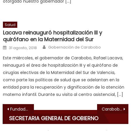
otorgado nuestro gobernador […]
bbw
milf
enjoys
Salud
a
Lacava reinauguró hospitalización III y
long
quirófano en la Maternidad del Sur
hard
Author
Posted on
fuck
,
Gobernación de Carabobo
31 agosto, 2018
सच
Este miércoles, el gobernador de Carabobo, Rafael Lacava,
ह
reinauguró el área de hospitalización III y el quirófano de
स
cirugías electivas de la Maternidad del Sur de Valencia,
क
como parte las políticas de salud que se adelantan en la
ल
entidad para la recuperación y dignificación de la atención
म
materno infantil. Durante su visita al centro asistencial, […]
य
भ
Navegación de entradas
Fundadeporte rehabilitara cancha múltiple del sector El Mango
Carabobo celebró nuestra Independencia con ofrenda floral.
ह
,
SECRETARIA GENERAL DE GOBIERNO
indian
dancer