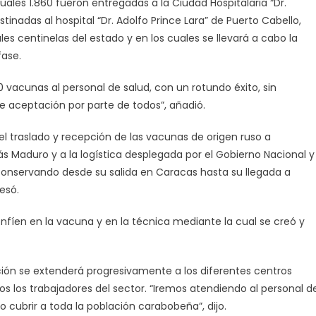
ales 1.860 fueron entregadas a la Ciudad Hospitalaria “Dr.
inadas al hospital “Dr. Adolfo Prince Lara” de Puerto Cabello,
es centinelas del estado y en los cuales se llevará a cabo la
fase.
vacunas al personal de salud, con un rotundo éxito, sin
e aceptación por parte de todos”, añadió.
l traslado y recepción de las vacunas de origen ruso a
ás Maduro y a la logística desplegada por el Gobierno Nacional y
, conservando desde su salida en Caracas hasta su llegada a
esó.
fíen en la vacuna y en la técnica mediante la cual se creó y
ión se extenderá progresivamente a los diferentes centros
dos los trabajadores del sector. “Iremos atendiendo al personal d
cubrir a toda la población carabobeña”, dijo.