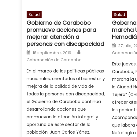
is
a
Salud
Salud
Gobierno de Carabobo
Goberna
cuckold
,
promueve acciones para
marcha 
nice
mejorar atención a
Hemodiál
milf
personas con discapacidad
Posted o
in
27 julio, 2
Author
Posted on
squirting
18 septiembre, 2019
,
Gobernació
Gobernación de Carabobo
आपक
Este jueves
न
En el marco de las políticas públicas
Carabobo, R
ह
nacionales, orientadas al bienestar y
marcha la U
भ
mejora de la calidad de vida de
la Ciudad Ho
भ
todas la personas con discapacidad,
Tejera” (CH
क
el Gobierno de Carabobo continúa
ofrecer ate
च
desarrollando acciones que
los pacient
त
promuevan la atención integral y
Acompañado
क
oportuna de este sector de la
que labora 
स
población. Juan Carlos Yánez,
Nefrología 
लग