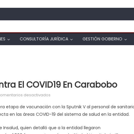
NES
CONSULTORÍA JURÍDICA
GESTIÓN GOBIERNO
ra El COVID19 En Carabobo
en Comenzó vacunación contra el COVID
omentarios desactivados
 etapa de vacunación con la Sputnik V al personal de sanitario
ecta en las áreas COVID-19 del sistema de salud en la entidad.
 Insalud, quien detalló que a la entidad llegaron