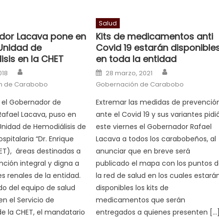
Salud
dor Lacava pone en
Kits de medicamentos anti
Unidad de
Covid 19 estarán disponible
isis en la CHET
en toda la entidad
Author
Author
n
Posted on
018
28 marzo, 2021
n de Carabobo
Gobernación de Carabobo
, el Gobernador de
Extremar las medidas de prevenció
afael Lacava, puso en
ante el Covid 19 y sus variantes pidi
nidad de Hemodiálisis de
este viernes el Gobernador Rafael
spitalaria “Dr. Enrique
Lacava a todos los carabobeños, al
ET), áreas destinadas a
anunciar que en breve será
nción integral y digna a
publicado el mapa con los puntos 
es renales de la entidad.
la red de salud en los cuales estará
 del equipo de salud
disponibles los kits de
en el Servicio de
medicamentos que serán
de la CHET, el mandatario
entregados a quienes presenten […