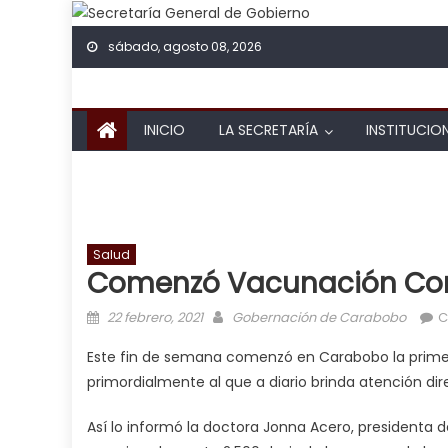
Skip to content
sábado, agosto 08, 2026
INICIO
LA SECRETARÍA
INSTITUCIO
Salud
Comenzó Vacunación Cont
Posted on
Author
22 febrero, 2021
Gobernación de Carabobo
C
Este fin de semana comenzó en Carabobo la primera
primordialmente al que a diario brinda atención dir
Así lo informó la doctora Jonna Acero, presidenta de