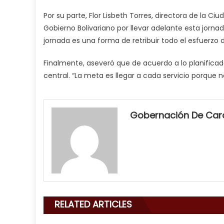
Por su parte, Flor Lisbeth Torres, directora de la Ci
Gobierno Bolivariano por llevar adelante esta jornada
jornada es una forma de retribuir todo el esfuerzo d
Finalmente, aseveró que de acuerdo a lo planificad
central. “La meta es llegar a cada servicio porque 
my
neighbor
Gobernación De Ca
filled
my
mouth
with
his
delicious
cum
,
RELATED ARTICLES
will
smith