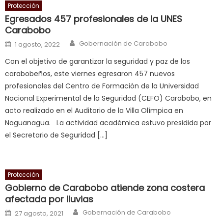
Protección
sexy
Egresados 457 profesionales de la UNES
bbw
Carabobo
milf
Author
Posted on
Gobernación de Carabobo
1 agosto, 2022
enjoys
a
Con el objetivo de garantizar la seguridad y paz de los
long
carabobeños, este viernes egresaron 457 nuevos
hard
profesionales del Centro de Formación de la Universidad
fuck
,
Nacional Experimental de la Seguridad (CEFO) Carabobo, en
सच
acto realizado en el Auditorio de la Villa Olímpica en
ह
Naguanagua. La actividad académica estuvo presidida por
स
el Secretario de Seguridad […]
क
ल
म
Protección
य
Gobierno de Carabobo atiende zona costera
भ
afectada por lluvias
ह
,
Author
Posted on
Gobernación de Carabobo
27 agosto, 2021
indian