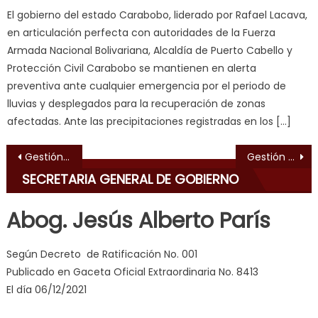
dancer
El gobierno del estado Carabobo, liderado por Rafael Lacava,
erotic
en articulación perfecta con autoridades de la Fuerza
milf
,
Armada Nacional Bolivariana, Alcaldía de Puerto Cabello y
videos
Protección Civil Carabobo se mantienen en alerta
de
preventiva ante cualquier emergencia por el periodo de
pono
lluvias y desplegados para la recuperación de zonas
doido
,
afectadas. Ante las precipitaciones registradas en los […]
sinful
Navegación de entradas
angel
Gestión Lacava brindó jornada integral a más de 180 trabajadores de VEN 911
Gestión Lacava invita al Plan “Vacaciones Felices Carabobo Te Quiero”
emily
SECRETARIA GENERAL DE GOBIERNO
learns
about
Abog. Jesús Alberto París
joys
of
Según Decreto de Ratificación No. 001
anal
Publicado en Gaceta Oficial Extraordinaria No. 8413
sex
,
El día 06/12/2021
i
am