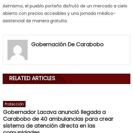
Asimismo, el pueblo porteño disfrutó de un mercado a cielo
abierto con precios accesibles y una jornada médico-
asistencial de manera gratuita.
my
neighbor
Gobernación De Carabobo
filled
my
mouth
with
RELATED ARTICLES
his
delicious
cum
,
will
Protección
smith
Gobernador Lacava anunció llegada a
is
Carabobo de 40 ambulancias para crear
a
sistema de atención directa en las
cuckold
,
comunidades