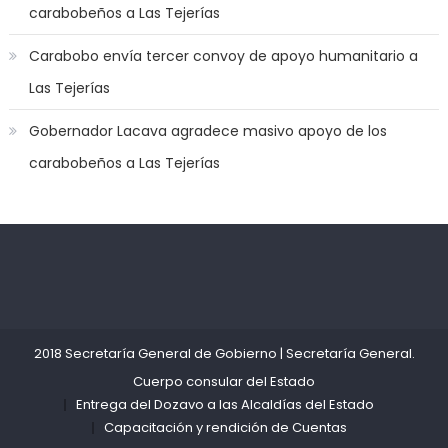
carabobeños a Las Tejerías
dicks
to
Carabobo envía tercer convoy de apoyo humanitario a
satisfy
Las Tejerías
her
needs
,
Gobernador Lacava agradece masivo apoyo de los
throat
carabobeños a Las Tejerías
gagging
whores
make
perfect
team
Kadıköy
deneme
mates
,
Escort
bonusu
quero
Ataşehir
veren
ver
Escort
siteler
2018 Secretaría General de Gobierno
|
Secretaría General
.
filme
Anadolu
Cuerpo consular del Estado
de
Yakası
Entrega del Dozavo a las Alcaldías del Estado
porno
Escort
Capacitación y rendición de Cuentas