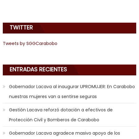
in
the
mood
TWITTER
to
play
Tweets by SGGCarabobo
a
jerk
off
ENTRADAS RECIENTES
game
with
you
Gobernador Lacava al inaugurar UPROMUJER: En Carabobo
joi
,
nuestras mujeres van a sentirse seguras
nana
nakamura
Gestión Lacava reforzó dotación a efectivos de
gets
Protección Civil y Bomberos de Carabobo
a
bunch
Gobernador Lacava agradece masivo apoyo de los
of