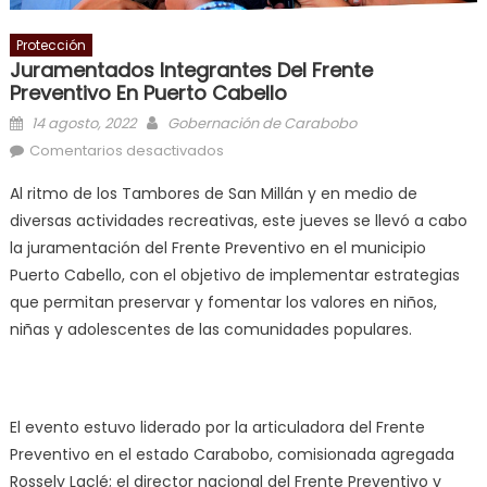
Protección
Juramentados Integrantes Del Frente
Preventivo En Puerto Cabello
Posted on
Author
14 agosto, 2022
Gobernación de Carabobo
en Juramentados integrantes del
Comentarios desactivados
Frente Preventivo en Puerto Cabello
Al ritmo de los Tambores de San Millán y en medio de
diversas actividades recreativas, este jueves se llevó a cabo
la juramentación del Frente Preventivo en el municipio
Puerto Cabello, con el objetivo de implementar estrategias
que permitan preservar y fomentar los valores en niños,
niñas y adolescentes de las comunidades populares.
El evento estuvo liderado por la articuladora del Frente
Preventivo en el estado Carabobo, comisionada agregada
Rossely Laclé; el director nacional del Frente Preventivo y