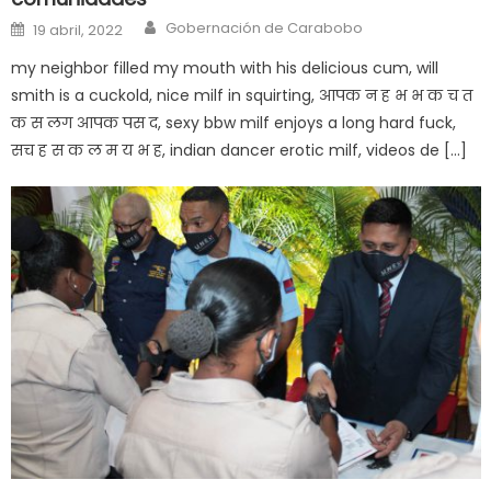
nice
Author
Posted on
Gobernación de Carabobo
19 abril, 2022
milf
my neighbor filled my mouth with his delicious cum, will
in
smith is a cuckold, nice milf in squirting, आपक न ह भ भ क च त
squirting
,
क स लग आपक पस द, sexy bbw milf enjoys a long hard fuck,
आपक
सच ह स क ल म य भ ह, indian dancer erotic milf, videos de […]
न
ह
भ
भ
क
च
त
क
स
लग
आपक
पस
द
,