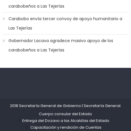
bunch
carabobeños a Las Tejerías
of
dicks
Carabobo envía tercer convoy de apoyo humanitario a
to
Las Tejerías
satisfy
her
Gobernador Lacava agradece masivo apoyo de los
needs
,
carabobeños a Las Tejerías
throat
gagging
whores
make
perfect
Kadıköy
deneme
team
Escort
bonusu
mates
,
Ataşehir
veren
quero
Escort
siteler
2018 Secretaría General de Gobierno
|
Secretaría General
.
ver
Anadolu
Cuerpo consular del Estado
filme
Yakası
Entrega del Dozavo a las Alcaldías del Estado
de
Escort
Capacitación y rendición de Cuentas