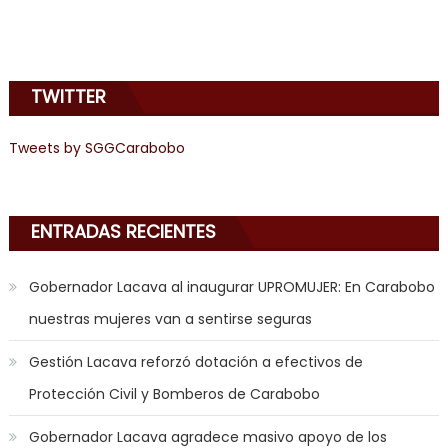
i
am
in
the
TWITTER
mood
to
Tweets by SGGCarabobo
play
a
jerk
off
ENTRADAS RECIENTES
game
with
Gobernador Lacava al inaugurar UPROMUJER: En Carabobo
you
nuestras mujeres van a sentirse seguras
joi
,
nana
Gestión Lacava reforzó dotación a efectivos de
nakamura
Protección Civil y Bomberos de Carabobo
gets
a
Gobernador Lacava agradece masivo apoyo de los