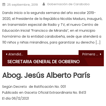
Author
Posted on
Gobernación de Carabobo
25 septiembre, 2019
indian
dancer
Dando inicio a la segunda semana del año escolar 2019-
erotic
2020, el Presidente de la República Nicolás Maduro, inauguró,
milf
,
en transmisión especial de Radio y TV, el nuevo Centro de
videos
Educación Inicial “Francisco de Miranda”, en el municipio
de
homónimo de la entidad carabobeña, sede que atenderá a
pono
110 niños y niñas mirandinos, para garantizar su derecho […]
doido
,
Navegación de entradas
sinful
Atendidas 420 familias afectadas por las inundaciones en Trapichito y Bendición de Dios
Primera etapa será concluida en 45 días Gestión Lacava inició rehabilitación de la Facultad de Ciencias de la Salud de la UC
angel
SECRETARIA GENERAL DE GOBIERNO
emily
learns
Abog. Jesús Alberto París
about
joys
Según Decreto de Ratificación No. 001
of
Publicado en Gaceta Oficial Extraordinaria No. 8413
anal
El día 06/12/2021
sex
,