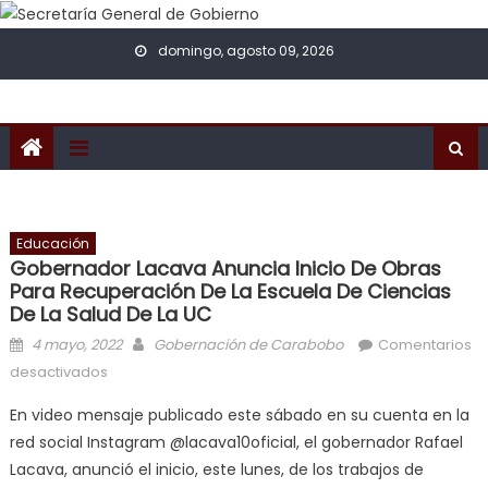
Skip to content
domingo, agosto 09, 2026
Educación
Gobernador Lacava Anuncia Inicio De Obras
Para Recuperación De La Escuela De Ciencias
De La Salud De La UC
Posted on
Author
4 mayo, 2022
Gobernación de Carabobo
Comentarios
en Gobernador Lacava anuncia inicio de obras para
desactivados
recuperación de la escuela de Ciencias de la Salud
En video mensaje publicado este sábado en su cuenta en la
de la UC
red social Instagram @lacava10oficial, el gobernador Rafael
Lacava, anunció el inicio, este lunes, de los trabajos de