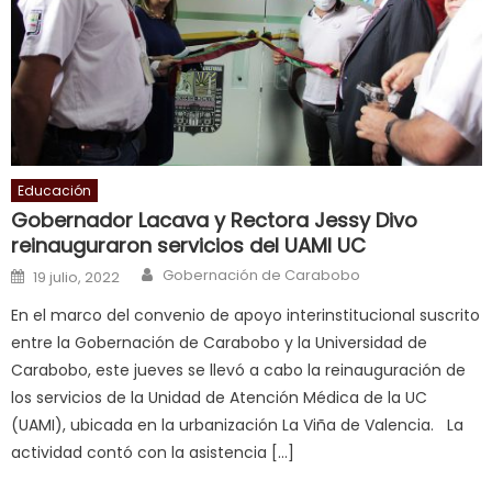
cuckold
,
nice
milf
in
squirting
,
आपक
न
Educación
ह
Gobernador Lacava y Rectora Jessy Divo
भ
reinauguraron servicios del UAMI UC
भ
Author
Posted on
Gobernación de Carabobo
19 julio, 2022
क
En el marco del convenio de apoyo interinstitucional suscrito
च
entre la Gobernación de Carabobo y la Universidad de
त
Carabobo, este jueves se llevó a cabo la reinauguración de
क
los servicios de la Unidad de Atención Médica de la UC
स
(UAMI), ubicada en la urbanización La Viña de Valencia. La
लग
actividad contó con la asistencia […]
आपक
पस