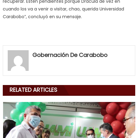
recuperar. Estén pendientes porque Drácula de vez en
cuando los va a venir a visitar, chao, querida Universidad
Carabobo”, concluyó en su mensaje.
my
neighbor
Gobernación De Carabobo
filled
my
mouth
with
RELATED ARTICLES
his
delicious
cum
,
will
smith
is
a