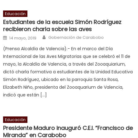
द
,
Educación
sexy
Estudiantes de la escuela Simón Rodríguez
bbw
recibieron charla sobre las aves
milf
Author
Posted on
Gobernación de Carabobo
enjoys
14 mayo, 2019
a
(Prensa Alcaldía de Valencia).- En el marco del Día
long
Internacional de las Aves Migratorias que se celebró el 11 de
hard
mayo, la Alcaldía de Valencia, a través del Zooaquiarium,
fuck
,
dictó charla formativa a estudiantes de la Unidad Educativa
सच
Simón Rodríguez, ubicado en la parroquia Santa Rosa,
ह
Elizabeth Niño, presidenta del Zooaquarium de Valencia,
स
indicó que están […]
क
ल
म
Educación
य
Presidente Maduro inauguró C.E.I. “Francisco de
भ
Miranda” en Carabobo
ह
,