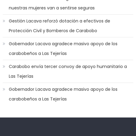
mood
nuestras mujeres van a sentirse seguras
to
play
Gestión Lacava reforzó dotación a efectivos de
a
Protección Civil y Bomberos de Carabobo
jerk
off
Gobernador Lacava agradece masivo apoyo de los
game
carabobeños a Las Tejerías
with
you
Carabobo envía tercer convoy de apoyo humanitario a
joi
,
Las Tejerías
nana
nakamura
Gobernador Lacava agradece masivo apoyo de los
gets
carabobeños a Las Tejerías
a
bunch
of
dicks
to
Kadıköy
deneme