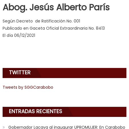
milf
,
Abog. Jesús Alberto París
videos
de
Según Decreto de Ratificación No. 001
pono
Publicado en Gaceta Oficial Extraordinaria No. 8413
doido
,
El día 06/12/2021
sinful
angel
emily
learns
about
TWITTER
joys
of
Tweets by SGGCarabobo
anal
sex
,
i
am
ENTRADAS RECIENTES
in
the
Gobernador Lacava al inaugurar UPROMUJER: En Carabobo