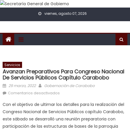
Skip to content
viernes, agosto 07, 2026
Servicios
Avanzan Preparativos Para Congreso Nacional
De Servicios Públicos Capítulo Carabobo
Posted on
Author
29 marzo, 2022
Gobernación de Carabobo
en Avanzan preparativos para
Comentarios desactivados
Congreso Nacional de Servicios
Con el objetivo de ultimar los detalles para la realización del
Públicos capítulo Carabobo
Congreso Nacional de Servicios Públicos capítulo Carabobo,
este sábado se desarrolló una reunión preparatoria con
participación de las estructuras de bases de la parroquia