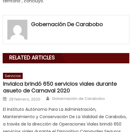
territorio”, concluyó.
my
neighbor
Gobernación De Carabobo
filled
my
mouth
with
RELATED ARTICLES
his
delicious
cum
,
Servicios
will
Invialca brindó 650 servicios viales durante
smith
asueto de Carnaval 2020
is
Author
Posted on
Gobernación de Carabobo
28 febrero, 2020
a
El Instituto Autónomo Para La Administración,
cuckold
,
Mantenimiento y Conservación De La Vialidad de Carabobo,
nice
a través de la dirección de Operaciones Viales brindó 650
milf
servicios viales durante el Dispositivo Carnavales Seguros
in