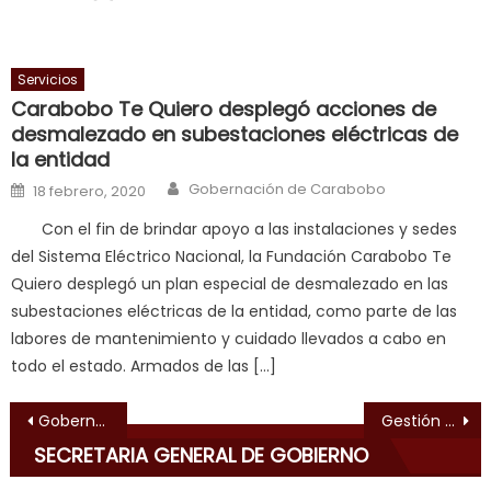
milf
enjoys
a
Servicios
long
Carabobo Te Quiero desplegó acciones de
hard
desmalezado en subestaciones eléctricas de
fuck
,
la entidad
सच
Author
Posted on
Gobernación de Carabobo
18 febrero, 2020
ह
स
Con el fin de brindar apoyo a las instalaciones y sedes
क
del Sistema Eléctrico Nacional, la Fundación Carabobo Te
ल
Quiero desplegó un plan especial de desmalezado en las
म
subestaciones eléctricas de la entidad, como parte de las
य
labores de mantenimiento y cuidado llevados a cabo en
भ
todo el estado. Armados de las […]
ह
,
Navegación de entradas
indian
Gobernador Lacava entregó enseres de línea blanca a familias afectadas por las lluvias en sector El Inca de Morón
Gestión Lacava y GMBNBT rehabilitaron espacios en La Pastora
dancer
SECRETARIA GENERAL DE GOBIERNO
erotic