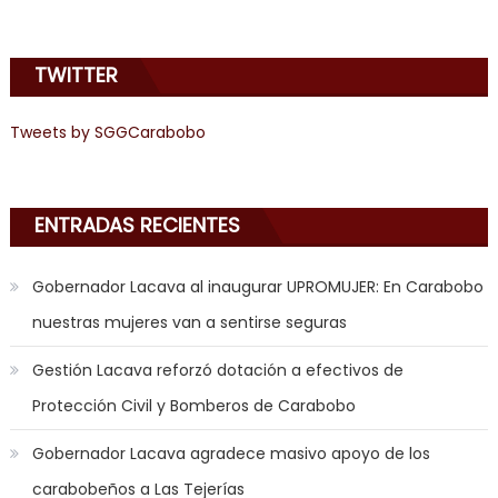
emily
learns
TWITTER
about
joys
of
Tweets by SGGCarabobo
anal
sex
,
i
ENTRADAS RECIENTES
am
in
Gobernador Lacava al inaugurar UPROMUJER: En Carabobo
the
nuestras mujeres van a sentirse seguras
mood
to
Gestión Lacava reforzó dotación a efectivos de
play
Protección Civil y Bomberos de Carabobo
a
jerk
Gobernador Lacava agradece masivo apoyo de los
off
carabobeños a Las Tejerías
game