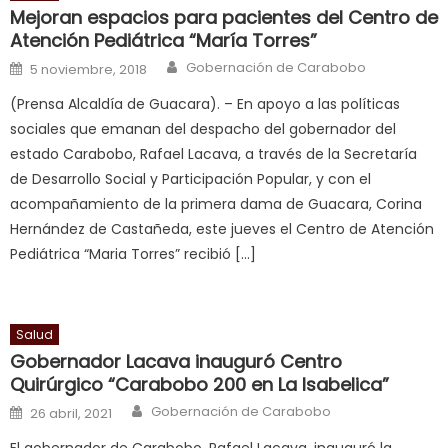
क
Mejoran espacios para pacientes del Centro de
च
Atención Pediátrica “María Torres”
त
Author
Posted on
Gobernación de Carabobo
5 noviembre, 2018
क
(Prensa Alcaldía de Guacara). – En apoyo a las políticas
स
sociales que emanan del despacho del gobernador del
लग
estado Carabobo, Rafael Lacava, a través de la Secretaría
आपक
de Desarrollo Social y Participación Popular, y con el
पस
acompañamiento de la primera dama de Guacara, Corina
द
,
Hernández de Castañeda, este jueves el Centro de Atención
sexy
Pediátrica “Maria Torres” recibió […]
bbw
milf
enjoys
Salud
a
Gobernador Lacava inauguró Centro
long
Quirúrgico “Carabobo 200 en La Isabelica”
hard
Author
Posted on
fuck
,
Gobernación de Carabobo
26 abril, 2021
सच