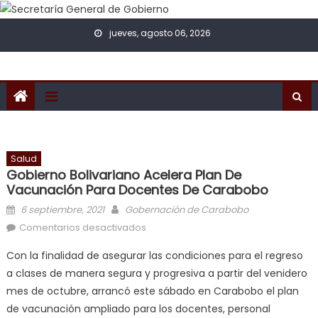
Skip to content
jueves, agosto 06, 2026
Salud
Gobierno Bolivariano Acelera Plan De
Vacunación Para Docentes De Carabobo
Posted on
Author
6 septiembre, 2021
Gobernación de Carabobo
en Gobierno bolivariano acelera
Comentarios desactivados
plan de vacunación para docentes
Con la finalidad de asegurar las condiciones para el regreso
de Carabobo
a clases de manera segura y progresiva a partir del venidero
mes de octubre, arrancó este sábado en Carabobo el plan
de vacunación ampliado para los docentes, personal