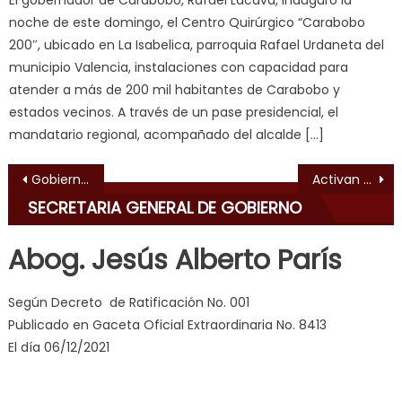
El gobernador de Carabobo, Rafael Lacava, inauguró la
ह
noche de este domingo, el Centro Quirúrgico “Carabobo
स
200″, ubicado en La Isabelica, parroquia Rafael Urdaneta del
क
municipio Valencia, instalaciones con capacidad para
ल
atender a más de 200 mil habitantes de Carabobo y
म
estados vecinos. A través de un pase presidencial, el
य
mandatario regional, acompañado del alcalde […]
भ
ह
,
Navegación de entradas
Gobierno Bolivariano inició rehabilitación integral del Liceo Pedro Gual de Valencia
Activan Plan Avalancha en Hospital Materno-Infantil “Dr. José María Vargas” de Valencia
indian
SECRETARIA GENERAL DE GOBIERNO
dancer
erotic
Abog. Jesús Alberto París
milf
,
videos
Según Decreto de Ratificación No. 001
de
Publicado en Gaceta Oficial Extraordinaria No. 8413
pono
El día 06/12/2021
doido
,
sinful
angel