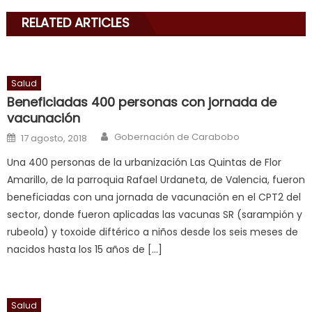
with
RELATED ARTICLES
his
delicious
cum
,
will
Salud
smith
Beneficiadas 400 personas con jornada de
is
vacunación
a
Author
Posted on
Gobernación de Carabobo
17 agosto, 2018
cuckold
,
Una 400 personas de la urbanización Las Quintas de Flor
nice
Amarillo, de la parroquia Rafael Urdaneta, de Valencia, fueron
milf
beneficiadas con una jornada de vacunación en el CPT2 del
in
sector, donde fueron aplicadas las vacunas SR (sarampión y
squirting
,
rubeola) y toxoide diftérico a niños desde los seis meses de
आपक
nacidos hasta los 15 años de […]
न
ह
भ
भ
Salud