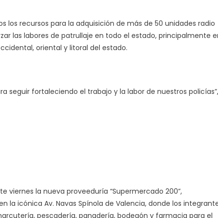
s los recursos para la adquisición de más de 50 unidades radio
zar las labores de patrullaje en todo el estado, principalmente 
cidental, oriental y litoral del estado.
eguir fortaleciendo el trabajo y la labor de nuestros policías”
ste viernes la nueva proveeduría “Supermercado 200”,
n la icónica Av. Navas Spínola de Valencia, donde los integrant
charcutería, pescadería, panadería, bodegón y farmacia para el