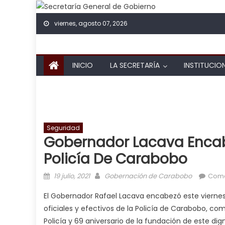
Skip to content
viernes, agosto 07, 2026
INICIO
LA SECRETARÍA
INSTITUCIO
Seguridad
Gobernador Lacava Encab
Policía De Carabobo
Posted on
Author
19 julio, 2021
Gobernación de Carabobo
Come
El Gobernador Rafael Lacava encabezó este viernes 
oficiales y efectivos de la Policía de Carabobo, c
Policía y 69 aniversario de la fundación de este di