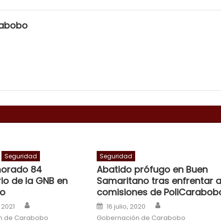
rabobo
Seguridad
Seguridad
orado 84
Abatido prófugo en Buen
io de la GNB en
Samaritano tras enfrentar 
o
comisiones de PoliCarabob
Author
Author
n
Posted on
 2021
16 julio, 2020
n de Carabobo
Gobernación de Carabobo