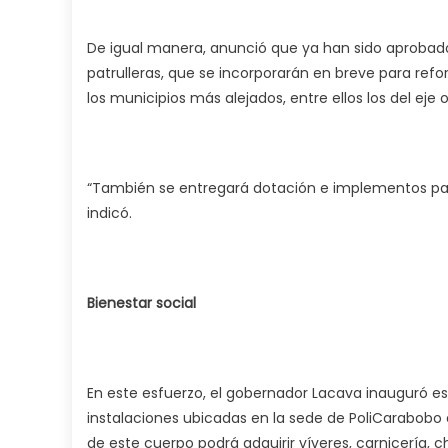
De igual manera, anunció que ya han sido aprobado
patrulleras, que se incorporarán en breve para refor
los municipios más alejados, entre ellos los del eje oc
“También se entregará dotación e implementos para s
indicó.
Bienestar social
En este esfuerzo, el gobernador Lacava inauguró e
instalaciones ubicadas en la sede de PoliCarabobo e
de este cuerpo podrá adquirir víveres, carnicería, 