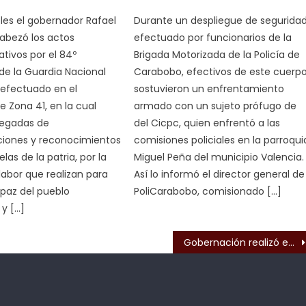
les el gobernador Rafael
Durante un despliegue de segurida
abezó los actos
efectuado por funcionarios de la
ivos por el 84º
Brigada Motorizada de la Policía de
 de la Guardia Nacional
Carabobo, efectivos de este cuerp
, efectuado en el
sostuvieron un enfrentamiento
Zona 41, en la cual
armado con un sujeto prófugo de
regadas de
del Cicpc, quien enfrentó a las
iones y reconocimientos
comisiones policiales en la parroqui
elas de la patria, por la
Miguel Peña del municipio Valencia.
labor que realizan para
Así lo informó el director general de
 paz del pueblo
PoliCarabobo, comisionado […]
y […]
s
Gobernación realizó expo venta de fertilizantes e insumos para productores del eje occidental