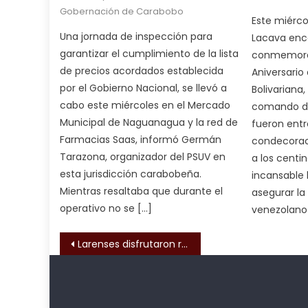
Gobernación de Carabobo
आपक
Este miérco
न
Una jornada de inspección para
Lacava enc
ह
garantizar el cumplimiento de la lista
conmemorat
भ
de precios acordados establecida
Aniversario
भ
por el Gobierno Nacional, se llevó a
Bolivariana
क
cabo este miércoles en el Mercado
comando de 
च
Municipal de Naguanagua y la red de
fueron ent
त
Farmacias Saas, informó Germán
condecorac
क
Tarazona, organizador del PSUV en
a los centin
स
esta jurisdicción carabobeña.
incansable 
लग
Mientras resaltaba que durante el
asegurar la
आपक
operativo no se […]
venezolano 
पस
द
,
Navegación de entrada
Larenses disfrutaron ruta “Honores de Gloria” del plan de “Turismo Social Bicentenario 200”
sexy
bbw
milf
Kadıköy
deneme
enjoys
Escort
bonusu