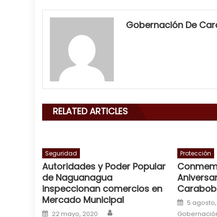
my
neighbor
Gobernación De Ca
filled
my
mouth
with
his
delicious
cum
,
RELATED ARTICLES
will
smith
is
a
Seguridad
Protección
Autoridades y Poder Popular
Conmem
cuckold
,
de Naguanagua
Aniversar
nice
inspeccionan comercios en
Carabob
milf
Mercado Municipal
Posted o
in
5 agosto,
Author
Posted on
squirting
22 mayo, 2020
,
Gobernació