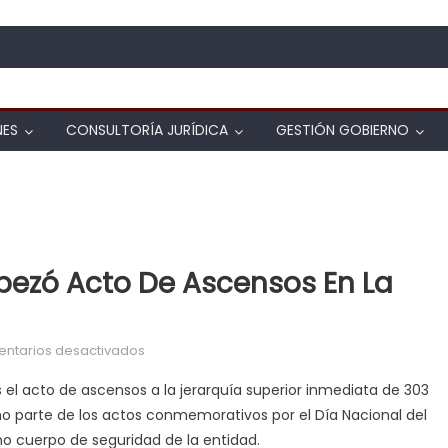
NES
CONSULTORÍA JURÍDICA
GESTIÓN GOBIERNO
ezó Acto De Ascensos En La
en Gobernador Lacava encabezó acto de asce
ntarios desactivados
el acto de ascensos a la jerarquía superior inmediata de 303
omo parte de los actos conmemorativos por el Día Nacional del
gno cuerpo de seguridad de la entidad.