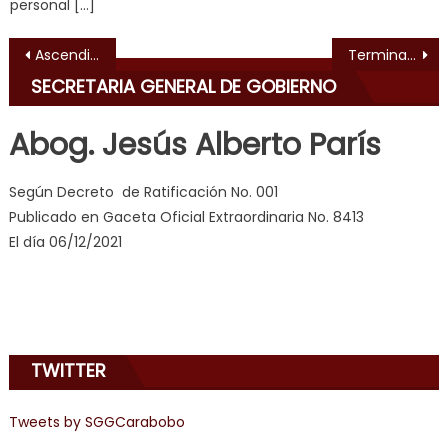
personal […]
भ
ह
,
Navegación de entradas
Ascendidos 161 funcionarios del Sistema Integrado de Protección Civil en Carabobo
Terminal de Pasajeros del Big Low tiene tres rutas suburbanas activas
indian
SECRETARIA GENERAL DE GOBIERNO
dancer
erotic
Abog. Jesús Alberto París
milf
,
videos
Según Decreto de Ratificación No. 001
de
Publicado en Gaceta Oficial Extraordinaria No. 8413
pono
El día 06/12/2021
doido
,
sinful
angel
emily
learns
TWITTER
about
joys
of
Tweets by SGGCarabobo
anal