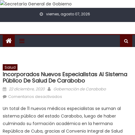
Skip to content
viernes, agosto 07, 2026
Salud
Incorporados Nuevos Especialistas Al Sistema
Público De Salud De Carabobo
Posted on
Author
22 diciembre, 2020
Gobernación de Carabobo
en Incorporados nuevos
Comentarios desactivados
especialistas al sistema público de
Un total de 11 nuevos médicos especialistas se suman al
salud de Carabobo
sistema público del estado Carabobo, luego de haber
culminado su formación académica en la hermana
República de Cuba, gracias al Convenio Integral de Salud