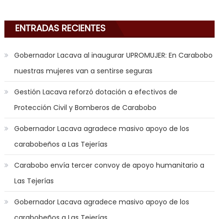
sex
,
i
ENTRADAS RECIENTES
am
in
Gobernador Lacava al inaugurar UPROMUJER: En Carabobo
the
nuestras mujeres van a sentirse seguras
mood
to
Gestión Lacava reforzó dotación a efectivos de
play
Protección Civil y Bomberos de Carabobo
a
jerk
Gobernador Lacava agradece masivo apoyo de los
off
carabobeños a Las Tejerías
game
with
Carabobo envía tercer convoy de apoyo humanitario a
you
Las Tejerías
joi
,
nana
Gobernador Lacava agradece masivo apoyo de los
nakamura
carabobeños a Las Tejerías
gets