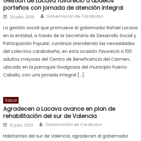
Gestión de Lacava favoreció a abuelos
is
porteños con jornada de atención integral
a
Author
Posted on
Gobernación de Carabobo
29 julio, 2019
cuckold
,
La gestión social que promueve el gobernador Rafael Lacava
nice
en la entidad, a través de la Secretaría de Desarrollo Social y
milf
Participación Popular, continúa atendiendo las necesidades
in
del colectivo carabobeño, en esta ocasión favoreció a 100
squirting
,
adultos mayores del Centro de Beneficencia del Carmen,
आपक
ubicado en la parroquia Goaigoaza del municipio Puerto
न
Cabello, con una jornada integral […]
ह
भ
भ
क
Salud
च
Agradecen a Lacava avance en plan de
त
rehabilitación del sur de Valencia
क
Author
Posted on
Gobernación de Carabobo
12 julio, 2021
स
Habitantes del sur de Valencia, agradecen al gobernador
लग