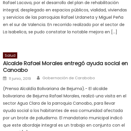
Rafael Lacava, por el desarrollo del plan de rehabilitación
आपक
integral, desplegado en espacios públicos, vialidad, viviendas
पस
y servicios de las parroquias Rafael Urdaneta y Miguel Peña
द
,
en el sur de Valencia. En recorrido realizado por el sector de
sexy
La Isabelica, se pudo constatar la notable mejora en […]
bbw
milf
enjoys
Salud
a
Alcalde Rafael Morales entregó ayuda social en
long
Canoabo
hard
Author
Posted on
fuck
,
Gobernación de Carabobo
11 junio, 2019
सच
(Prensa Alcaldía Bolivariana de Bejuma).- El alcalde
ह
bolivariano de Bejuma Rafael Morales, realizó una visita en el
स
sector Agua Clara de la parroquia Canoabo, para llevar
क
ayuda social a los habitantes de esa comunidad afectada
ल
por un brote de paludismo. El mandatario municipal indicó
म
que este abordaje integral es un trabajo en conjunto con el
य