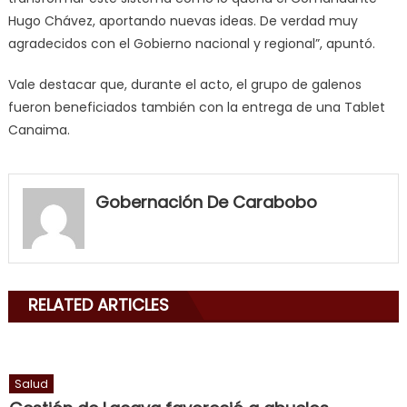
Hugo Chávez, aportando nuevas ideas. De verdad muy
agradecidos con el Gobierno nacional y regional”, apuntó.
Vale destacar que, durante el acto, el grupo de galenos
fueron beneficiados también con la entrega de una Tablet
Canaima.
my
neighbor
Gobernación De Carabobo
filled
my
mouth
with
RELATED ARTICLES
his
delicious
cum
,
will
Salud
smith