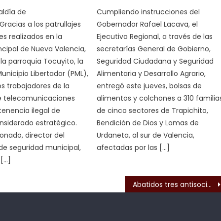
aldía de
Cumpliendo instrucciones del
Gracias a los patrullajes
Gobernador Rafael Lacava, el
 realizados en la
Ejecutivo Regional, a través de las
ncipal de Nueva Valencia,
secretarías General de Gobierno,
la parroquia Tocuyito, la
Seguridad Ciudadana y Seguridad
Municipio Libertador (PML),
Alimentaria y Desarrollo Agrario,
s trabajadores de la
entregó este jueves, bolsas de
 telecomunicaciones
alimentos y colchones a 310 familia
 tenencia ilegal de
de cinco sectores de Trapichito,
nsiderado estratégico.
Bendición de Dios y Lomas de
nado, director del
Urdaneta, al sur de Valencia,
e seguridad municipal,
afectadas por las […]
 […]
s
Abatidos tres antisociales en Valencia, Libertador y Guacara tras enfrentamientos con PoliCarabobo