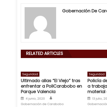
my
neighbor
Gobernación De Ca
filled
my
mouth
with
his
delicious
cum
,
RELATED ARTICLES
will
smith
is
a
Seguridad
Seguridad
Ultimado alias “El Viejo” tras
Policía d
cuckold
,
enfrentar a PoliCarabobo en
a trabaj
nice
Parque Valencia
material
milf
Author
Posted on
Posted o
in
4 junio, 2020
13 julio, 2
squirting
Gobernación de Carabobo
,
Gobernació