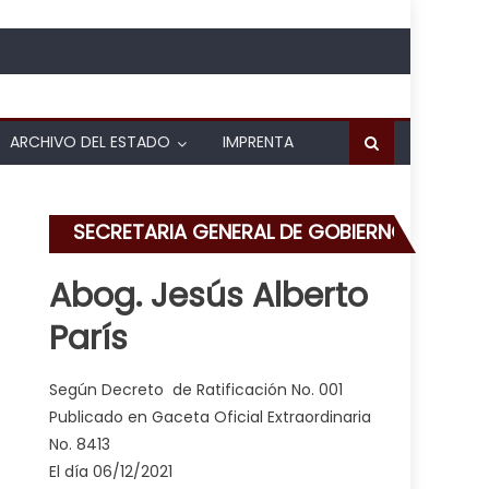
ARCHIVO DEL ESTADO
IMPRENTA
SECRETARIA GENERAL DE GOBIERNO
Abog. Jesús Alberto
París
os en homicidio del General GNB Negrín Alvarado en JJ Mora
Según Decreto de Ratificación No. 001
Publicado en Gaceta Oficial Extraordinaria
No. 8413
El día 06/12/2021