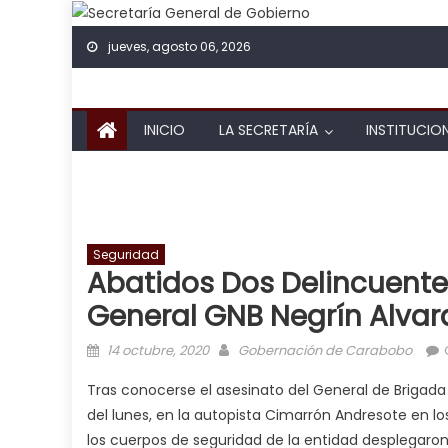
Skip to content
jueves, agosto 06, 2026
INICIO
LA SECRETARÍA
INSTITUCIO
Seguridad
Abatidos Dos Delincuente
General GNB Negrín Alvar
Posted on
Author
14 octubre, 2020
Gobernación de Carabobo
Tras conocerse el asesinato del General de Brigada
del lunes, en la autopista Cimarrón Andresote en lo
los cuerpos de seguridad de la entidad desplegaron