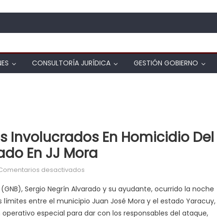
NES
CONSULTORÍA JURÍDICA
GESTIÓN GOBIERNO
s Involucrados En Homicidio Del
ado En JJ Mora
en Abatidos dos delincuentes involucrad
Comentarios desactivados
 (GNB), Sergio Negrín Alvarado y su ayudante, ocurrido la noche
s límites entre el municipio Juan José Mora y el estado Yaracuy,
 operativo especial para dar con los responsables del ataque,