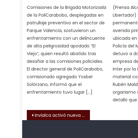
आपक
Comisiones de la Brigada Motorizada
(Prensa Alc
न
de la PoliCarabobo, desplegadas en
Libertador) 
ह
patrullaje preventivo en el sector de
permanentes
भ
Parque Valencia, sostuvieron un
avenida pri
भ
enfrentamiento con un delincuente
ubicada en 
क
de alta peligrosidad apodado “El
Policía del 
च
Viejo”, quien resultó abatido tras
detuvo a do
त
desafiar a las comisiones policiales.
empresa de
क
El director general de PoliCarabobo,
Inter por la
स
comisionado agregado Yosbel
material co
लग
Solórzano, informó que el
Rubén Maldo
आपक
enfrentamiento tuvo lugar […]
organismo d
पस
detalló que
द
,
sexy
Navegación de entrada
Invialca activó nueva aplicación para agilizar recargas y consultas de tarjetas electrónicas
bbw
milf
enjoys
Kadıköy
deneme