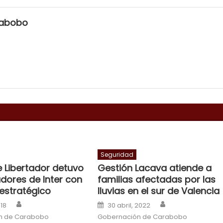
rabobo
Seguridad
e Libertador detuvo
Gestión Lacava atiende a
adores de Inter con
familias afectadas por las
 estratégico
lluvias en el sur de Valencia
Author
Author
n
Posted on
018
30 abril, 2022
n de Carabobo
Gobernación de Carabobo