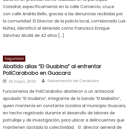
पस
Catedral, específicamente en la calle Comercio, cruce
द
,
con calle Andrés Bello, gracias a las denuncias recibidas por
sexy
la comunidad. El Director de la policía local, comisionado Luis
bbw
Núñez, identificó al detenido como Francisco Enrique
milf
Sánchez Alcalá de 42 años […]
enjoys
a
long
Seguridad
hard
Abatido alias “El Guabina” al enfrentar
fuck
,
PoliCarabobo en Guacara
सच
Author
Posted on
ह
Gobernación de Carabobo
22 mayo, 2020
स
Funcionarios de PoliCarabobo abatieron a un antisocial
क
apodado “El Guabina”, integrante de la banda “El Maikelito”,
ल
quien mantenía en constante zozobra al municipio Guacara,
म
en hecho registrado durante el desarrollo de labores de
य
patrullaje y de investigación, para ubicar a delincuentes que
भ
mantienen azotada la colectividad. El director general de