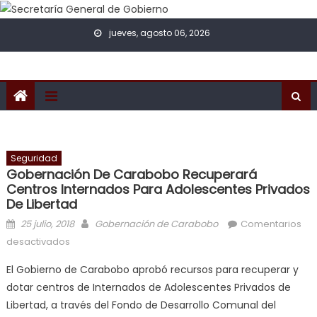
Skip to content
jueves, agosto 06, 2026
Seguridad
Gobernación De Carabobo Recuperará
Centros Internados Para Adolescentes Privados
De Libertad
Posted on
Author
25 julio, 2018
Gobernación de Carabobo
Comentarios
en Gobernación de Carabobo recuperará centros
desactivados
internados para adolescentes privados de libertad
El Gobierno de Carabobo aprobó recursos para recuperar y
dotar centros de Internados de Adolescentes Privados de
Libertad, a través del Fondo de Desarrollo Comunal del