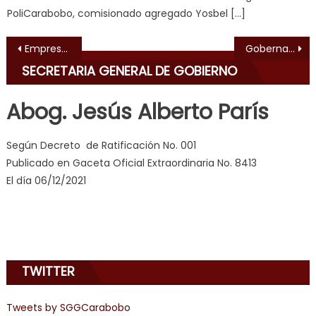
ह
,
PoliCarabobo, comisionado agregado Yosbel […]
indian
dancer
Navegación de entradas
Empresa privada dispuso de productos para incluirlos en los Clap
Gobernador Lacava ascendió a 315 funcionarios de PoliCarabobo
erotic
SECRETARIA GENERAL DE GOBIERNO
milf
,
videos
Abog. Jesús Alberto París
de
pono
Según Decreto de Ratificación No. 001
doido
,
Publicado en Gaceta Oficial Extraordinaria No. 8413
sinful
El día 06/12/2021
angel
emily
learns
about
joys
TWITTER
of
anal
sex
,
Tweets by SGGCarabobo