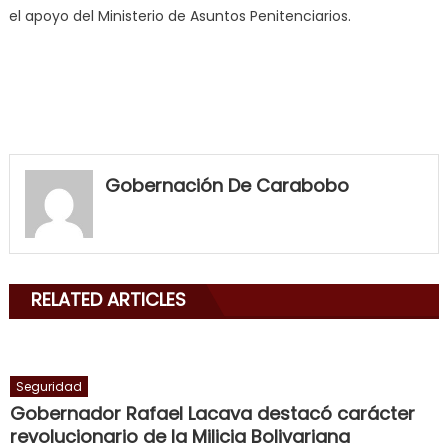
el apoyo del Ministerio de Asuntos Penitenciarios.
my
neighbor
Gobernación De Carabobo
filled
my
mouth
with
RELATED ARTICLES
his
delicious
cum
,
will
Seguridad
smith
Gobernador Rafael Lacava destacó carácter
is
revolucionario de la Milicia Bolivariana