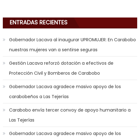
i
am
in
ENTRADAS RECIENTES
the
mood
Gobernador Lacava al inaugurar UPROMUJER: En Carabobo
to
nuestras mujeres van a sentirse seguras
play
a
Gestión Lacava reforzó dotación a efectivos de
jerk
Protección Civil y Bomberos de Carabobo
off
game
Gobernador Lacava agradece masivo apoyo de los
with
carabobeños a Las Tejerías
you
joi
,
Carabobo envía tercer convoy de apoyo humanitario a
nana
Las Tejerías
nakamura
gets
Gobernador Lacava agradece masivo apoyo de los
a