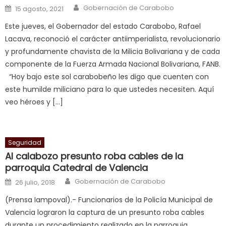
a
Author
Posted on
Gobernación de Carabobo
15 agosto, 2021
cuckold
,
Este jueves, el Gobernador del estado Carabobo, Rafael
nice
Lacava, reconoció el carácter antiimperialista, revolucionario
milf
y profundamente chavista de la Milicia Bolivariana y de cada
in
componente de la Fuerza Armada Nacional Bolivariana, FANB.
squirting
,
“Hoy bajo este sol carabobeño les digo que cuenten con
आपक
este humilde miliciano para lo que ustedes necesiten. Aquí
न
veo héroes y […]
ह
भ
भ
क
Seguridad
च
Al calabozo presunto roba cables de la
त
parroquia Catedral de Valencia
क
Author
Posted on
Gobernación de Carabobo
26 julio, 2018
स
(Prensa Iampoval).- Funcionarios de la Policía Municipal de
लग
Valencia lograron la captura de un presunto roba cables
आपक
durante un procedimiento realizado en la parroquia