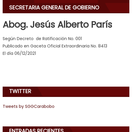
milf
,
SECRETARIA GENERAL DE GOBIERNO
videos
de
Abog. Jesús Alberto París
pono
doido
,
Según Decreto de Ratificación No. 001
sinful
Publicado en Gaceta Oficial Extraordinaria No. 8413
angel
El día 06/12/2021
emily
learns
about
joys
of
TWITTER
anal
sex
,
Tweets by SGGCarabobo
i
am
in
the
ENTRADAS RECIENTES