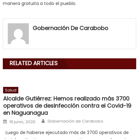
manera gratuita a todo el pueblo.
my
neighbor
Gobernación De Carabobo
filled
my
mouth
with
RELATED ARTICLES
his
delicious
cum
,
will
Salud
smith
Alcalde Gutiérrez: Hemos realizado más 3700
is
operativos de desinfección contra el Covid-19
a
en Naguanagua
cuckold
,
Author
Posted on
Gobernación de Carabobo
19 junio, 2020
nice
Luego de haberse ejecutado más de 3700 operativos de
milf