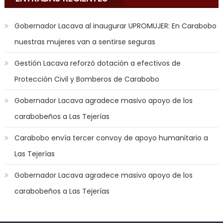
mood
to
Gobernador Lacava al inaugurar UPROMUJER: En Carabobo
play
nuestras mujeres van a sentirse seguras
a
jerk
Gestión Lacava reforzó dotación a efectivos de
off
Protección Civil y Bomberos de Carabobo
game
with
Gobernador Lacava agradece masivo apoyo de los
you
carabobeños a Las Tejerías
joi
,
nana
Carabobo envía tercer convoy de apoyo humanitario a
nakamura
Las Tejerías
gets
a
Gobernador Lacava agradece masivo apoyo de los
bunch
carabobeños a Las Tejerías
of
dicks
to