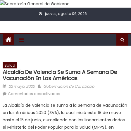
Skip to content
jueves, agosto 06, 2026
Salud
Alcaldía De Valencia Se Suma A Semana De
Vacunación En Las Américas
Posted on
Author
22 mayo, 2020
Gobernación de Carabobo
en Alcaldía de Valencia se suma a
Comentarios desactivados
Semana de Vacunación en las
La Alcaldía de Valencia se suma a la Semana de Vacunación
Américas
en las Américas 2020 (SVA), la cual inició este 18 de mayo
hasta el 15 de junio, cumpliendo con los lineamientos dados
el Ministerio del Poder Popular para la Salud (MPPS), en