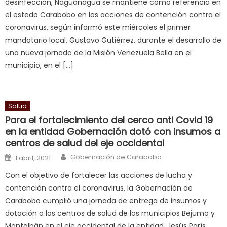
desinfección, Naguanagua se mantiene como referencia en
in
el estado Carabobo en las acciones de contención contra el
squirting
,
coronavirus, según informó este miércoles el primer
आपक
mandatario local, Gustavo Gutiérrez, durante el desarrollo de
न
una nueva jornada de la Misión Venezuela Bella en el
ह
municipio, en el […]
भ
भ
क
च
Salud
त
Para el fortalecimiento del cerco anti Covid 19
en la entidad Gobernación dotó con insumos a
क
centros de salud del eje occidental
स
Author
लग
Posted on
Gobernación de Carabobo
1 abril, 2021
आपक
Con el objetivo de fortalecer las acciones de lucha y
पस
contención contra el coronavirus, la Gobernación de
द
,
Carabobo cumplió una jornada de entrega de insumos y
sexy
dotación a los centros de salud de los municipios Bejuma y
bbw
Montalbán en el eje occidental de la entidad. Jesús París,