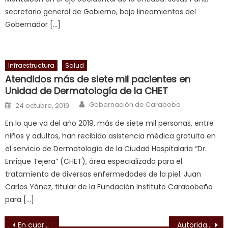
milf
secretario general de Gobierno, bajo lineamientos del
enjoys
Gobernador […]
a
long
hard
Infraestructura
Salud
fuck
,
Atendidos más de siete mil pacientes en
सच
Unidad de Dermatología de la CHET
ह
Author
Posted on
Gobernación de Carabobo
24 octubre, 2019
स
क
En lo que va del año 2019, más de siete mil personas, entre
ल
niños y adultos, han recibido asistencia médica gratuita en
म
el servicio de Dermatología de la Ciudad Hospitalaria “Dr.
य
Enrique Tejera” (CHET), área especializada para el
भ
tratamiento de diversas enfermedades de la piel. Juan
ह
,
Carlos Yánez, titular de la Fundación Instituto Carabobeño
indian
para […]
dancer
Navegación de entradas
erotic
En cuarentena social el Clap llega a San Joaquín y Valencia
Autoridades y Poder Popular de Naguanagua inspeccionan comercios en Mercado Municipal