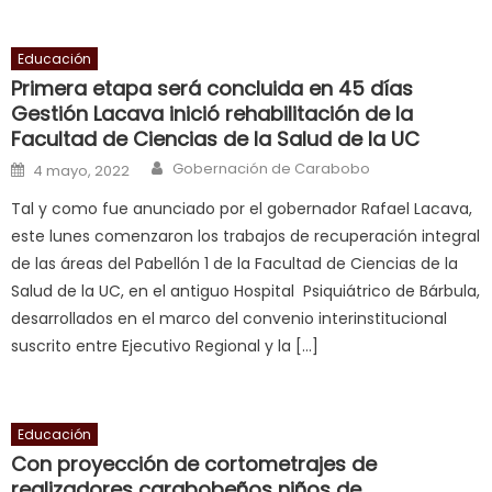
cum
,
will
Educación
smith
Primera etapa será concluida en 45 días
is
Gestión Lacava inició rehabilitación de la
a
Facultad de Ciencias de la Salud de la UC
cuckold
,
Author
Posted on
Gobernación de Carabobo
4 mayo, 2022
nice
Tal y como fue anunciado por el gobernador Rafael Lacava,
milf
este lunes comenzaron los trabajos de recuperación integral
in
de las áreas del Pabellón 1 de la Facultad de Ciencias de la
squirting
,
Salud de la UC, en el antiguo Hospital Psiquiátrico de Bárbula,
आपक
desarrollados en el marco del convenio interinstitucional
न
suscrito entre Ejecutivo Regional y la […]
ह
भ
भ
क
Educación
च
Con proyección de cortometrajes de
realizadores carabobeños niños de
त