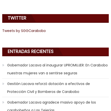
joys
of
TWITTER
anal
sex
,
Tweets by SGGCarabobo
i
am
in
the
ENTRADAS RECIENTES
mood
to
Gobernador Lacava al inaugurar UPROMUJER: En Carabobo
play
nuestras mujeres van a sentirse seguras
a
jerk
Gestión Lacava reforzó dotación a efectivos de
off
Protección Civil y Bomberos de Carabobo
game
with
Gobernador Lacava agradece masivo apoyo de los
you
carabobeños a Las Tejerías