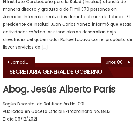
El Instituto Carabobeño para la Salud (Insalud) atendió de
ल
manera directa y gratuita a de 11 mil 370 personas en
म
Jornadas Integrales realizadas durante el mes de febrero. El
य
presidente de Insalud, Juan Carlos Yánez, informó que estas
भ
actividades médico-asistenciales se desarrollan bajo
ह
,
directrices del gobernador Rafael Lacava con el propósito de
indian
llevar servicios de […]
dancer
Navegación de entradas
erotic
Jornadas integrales de Insalud beneficiaron a más de 11 mil carabobeños
Unos 80 pedalistas corrieron el tradicional Clásico valenciano “Richard Ochoa”
milf
,
SECRETARIA GENERAL DE GOBIERNO
videos
de
Abog. Jesús Alberto París
pono
doido
,
Según Decreto de Ratificación No. 001
sinful
Publicado en Gaceta Oficial Extraordinaria No. 8413
angel
El día 06/12/2021
emily
learns
about