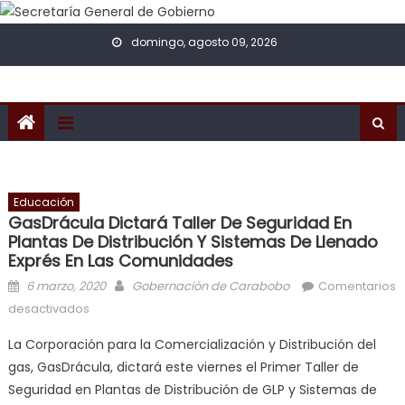
Skip to content
domingo, agosto 09, 2026
Educación
GasDrácula Dictará Taller De Seguridad En
Plantas De Distribución Y Sistemas De Llenado
Exprés En Las Comunidades
Posted on
Author
6 marzo, 2020
Gobernación de Carabobo
Comentarios
en GasDrácula dictará taller de Seguridad en Plantas
desactivados
de Distribución y Sistemas de Llenado Exprés en las
La Corporación para la Comercialización y Distribución del
comunidades
gas, GasDrácula, dictará este viernes el Primer Taller de
Seguridad en Plantas de Distribución de GLP y Sistemas de