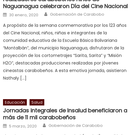
Naguanagua celebraron Día del Cine Nacional
क
Author
स
Posted on
Gobernación de Carabobo
30 enero, 2020
लग
A propósito de la semana conmemorativa por los 123 años
आपक
del Cine Nacional, niños, niñas e integrantes de la
पस
comunidad educativa de la Escuela Básica Bolivariana
द
,
“Montalbán”, del municipio Naguanagua, disfrutaron de la
sexy
proyección de los cortometrajes “Sarita, Sarita” y “Misión
bbw
H2O”, destacadas producciones realizadas por jóvenes
milf
cineastas carabobeños. A esta emotiva jornada, asistieron
enjoys
Nathaly […]
a
long
hard
Educación
Salud
fuck
,
Jornadas integrales de Insalud beneficiaron a
सच
más de 11 mil carabobeños
ह
Author
Posted on
Gobernación de Carabobo
5 marzo, 2020
स
क