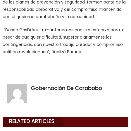
de los planes de prevención y seguridad, forman parte de la
responsabilidad corporativa y del compromiso mantenido
con el gobierno carabobeño y la comunidad.
“Desde GasDrácula, mantenemos nuestro esfuerzo para, a
pesar de cualquier dificultad, superar diariamente las
contingencias, con nuestro trabajo creador y compromiso
político revolucionario”, finalizó Parada.
my
neighbor
Gobernación De Carabobo
filled
my
mouth
with
RELATED ARTICLES
his
delicious