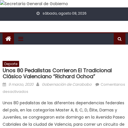
Skip to content
sábado, agosto 08, 2026
Deporte
Unos 80 Pedalistas Corrieron El Tradicional
Clásico Valenciano “Richard Ochoa”
Posted on
Author
9 marzo, 2020
Gobernación de Carabobo
Comentarios
en Unos 80 pedalistas corrieron el tradicional Clásico
desactivados
valenciano “Richard Ochoa”
Unos 80 pedalistas de las diferentes dependencias federales
del país, en las categorías Master A, B, C, D, Élite, Damas y
Juveniles, se congregaron este domingo en la Avenida Paseo
Cabriales de la ciudad de Valencia, para correr un circuito de