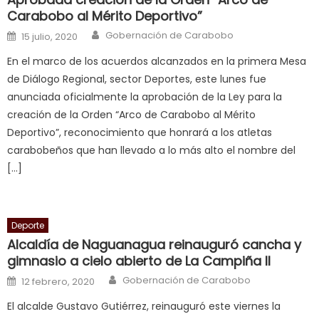
bbw
Carabobo al Mérito Deportivo”
milf
Author
Posted on
Gobernación de Carabobo
enjoys
15 julio, 2020
a
En el marco de los acuerdos alcanzados en la primera Mesa
long
de Diálogo Regional, sector Deportes, este lunes fue
hard
anunciada oficialmente la aprobación de la Ley para la
fuck
,
creación de la Orden “Arco de Carabobo al Mérito
सच
Deportivo”, reconocimiento que honrará a los atletas
ह
carabobeños que han llevado a lo más alto el nombre del
स
[…]
क
ल
म
Deporte
य
Alcaldía de Naguanagua reinauguró cancha y
भ
gimnasio a cielo abierto de La Campiña II
ह
,
Author
Posted on
Gobernación de Carabobo
12 febrero, 2020
indian
dancer
El alcalde Gustavo Gutiérrez, reinauguró este viernes la