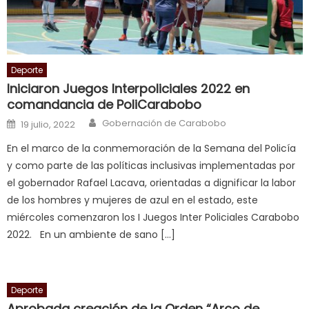
in
squirting
,
आपक
न
Deporte
ह
Iniciaron Juegos Interpoliciales 2022 en
भ
comandancia de PoliCarabobo
भ
Author
Posted on
Gobernación de Carabobo
19 julio, 2022
क
En el marco de la conmemoración de la Semana del Policía
च
y como parte de las políticas inclusivas implementadas por
त
el gobernador Rafael Lacava, orientadas a dignificar la labor
क
de los hombres y mujeres de azul en el estado, este
स
miércoles comenzaron los I Juegos Inter Policiales Carabobo
लग
2022. En un ambiente de sano […]
आपक
पस
द
,
Deporte
sexy
Aprobada creación de la Orden “Arco de