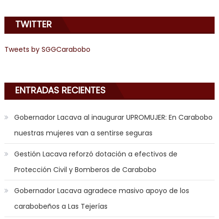
the
mood
TWITTER
to
play
Tweets by SGGCarabobo
a
jerk
off
game
ENTRADAS RECIENTES
with
you
Gobernador Lacava al inaugurar UPROMUJER: En Carabobo
joi
,
nuestras mujeres van a sentirse seguras
nana
nakamura
Gestión Lacava reforzó dotación a efectivos de
gets
Protección Civil y Bomberos de Carabobo
a
bunch
Gobernador Lacava agradece masivo apoyo de los
of
carabobeños a Las Tejerías
dicks