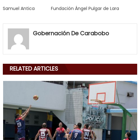
Samuel Antica Fundación Ángel Pulgar de Lara
my
neighbor
Gobernación De Carabobo
filled
my
mouth
with
RELATED ARTICLES
his
delicious
cum
,
will
smith
is
a
cuckold
,
nice
milf