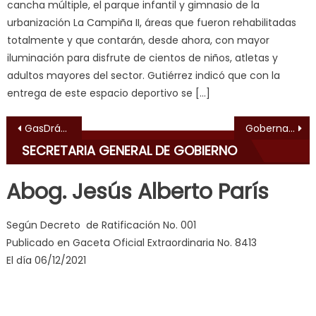
erotic
cancha múltiple, el parque infantil y gimnasio de la
milf
,
urbanización La Campiña II, áreas que fueron rehabilitadas
videos
totalmente y que contarán, desde ahora, con mayor
de
iluminación para disfrute de cientos de niños, atletas y
pono
adultos mayores del sector. Gutiérrez indicó que con la
doido
,
entrega de este espacio deportivo se […]
sinful
Navegación de entradas
angel
GasDrácula dictará taller de Seguridad en Plantas de Distribución y Sistemas de Llenado Exprés en las comunidades
Gobernación impulsa incorporación de pequeños y medianos productores del sur de Valencia al “Plan Z”
emily
SECRETARIA GENERAL DE GOBIERNO
learns
about
Abog. Jesús Alberto París
joys
of
Según Decreto de Ratificación No. 001
anal
Publicado en Gaceta Oficial Extraordinaria No. 8413
sex
,
El día 06/12/2021
i
am
in