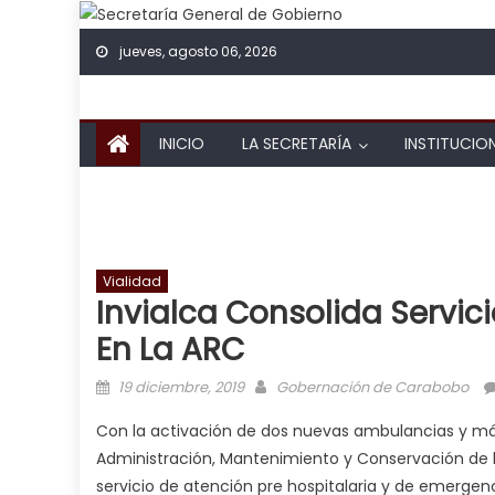
Skip to content
jueves, agosto 06, 2026
INICIO
LA SECRETARÍA
INSTITUCIO
Vialidad
Invialca Consolida Servi
En La ARC
Posted on
Author
19 diciembre, 2019
Gobernación de Carabobo
Con la activación de dos nuevas ambulancias y má
Administración, Mantenimiento y Conservación de la
servicio de atención pre hospitalaria y de emergenc