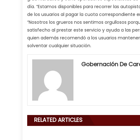
día. “Estamos disponibles para recorrer las autopist
de los usuarios al pagar la cuota correspondiente e
“Nosotros los grueros nos sentimos orgullosos porq
satisfecho al prestar este servicio y ayuda a las p
quien además recomendó a los usuarios mantener 
solventar cualquier situación.
my
neighbor
Gobernación De Ca
filled
my
mouth
with
his
delicious
cum
,
RELATED ARTICLES
will
smith
is