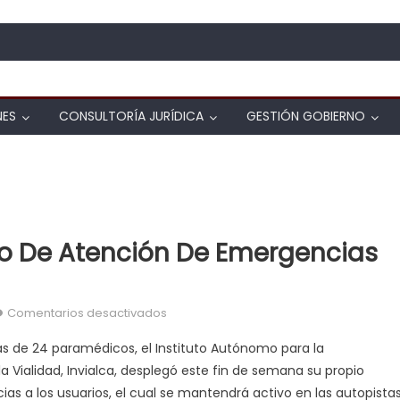
NES
CONSULTORÍA JURÍDICA
GESTIÓN GOBIERNO
cio De Atención De Emergencias
en Invialca consolida servicio de aten
Comentarios desactivados
s de 24 paramédicos, el Instituto Autónomo para la
 Vialidad, Invialca, desplegó este fin de semana su propio
ias a los usuarios, el cual se mantendrá activo en las autopista