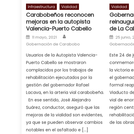
a
Infraestructura
Vialidad
Vialidad
Carabobeños reconocen
Goberna
cuckold
,
mejoras en la autopista
reinaugu
nice
Valencia-Puerto Cabello
de La Ca
milf
Author
Posted on
Posted o
in
11 mayo, 2021
25 junio, 
squirting
Gobernación de Carabobo
,
Gobernació
आपक
Usuarios de la Autopista Valencia-
Este 24 de 
न
Puerto Cabello se mostraron
conmemorac
ह
complacidos por los trabajos de
la victoria 
भ
rehabilitación ejecutados por la
el gobernad
भ
gestión del gobernador Rafael
formal reap
क
Lacava, en la arteria vial carabobeña.
Viaducto de
च
En ese sentido, José Alejandro
vial de eno
त
Suárez, conductor, aseguró que las
región cent
क
mejoras de la vialidad son evidentes,
rehabilitac
स
ya que se pueden observar cambios
de las obras
लग
notables en el asfaltado e […]
आपक