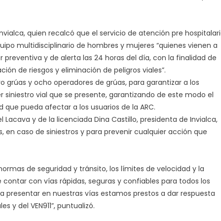
nvialca, quien recalcó que el servicio de atención pre hospitalar
ipo multidisciplinario de hombres y mujeres “quienes vienen a
 preventiva y de alerta las 24 horas del día, con la finalidad de
ón de riesgos y eliminación de peligros viales”.
o grúas y ocho operadores de grúas, para garantizar a los
r siniestro vial que se presente, garantizando de este modo el
ad que pueda afectar a los usuarios de la ARC.
Lacava y de la licenciada Dina Castillo, presidenta de Invialca,
, en caso de siniestros y para prevenir cualquier acción que
ormas de seguridad y tránsito, los límites de velocidad y la
de contar con vías rápidas, seguras y confiables para todos los
da presentar en nuestras vías estamos prestos a dar respuesta
es y del VEN911”, puntualizó.