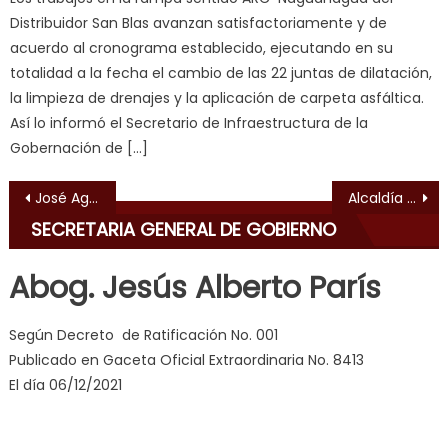
ह
Distribuidor San Blas avanzan satisfactoriamente y de
स
acuerdo al cronograma establecido, ejecutando en su
क
totalidad a la fecha el cambio de las 22 juntas de dilatación,
ल
la limpieza de drenajes y la aplicación de carpeta asfáltica.
म
Así lo informó el Secretario de Infraestructura de la
य
Gobernación de […]
भ
ह
,
Navegación de entradas
José Agustín Sánchez realizó “Ofrenda Musical” en el inmortal Campo de Carabobo
Alcaldía de Valencia se suma a la Jornada de Vacunación de las Américas 2021
indian
SECRETARIA GENERAL DE GOBIERNO
dancer
erotic
Abog. Jesús Alberto París
milf
,
videos
Según Decreto de Ratificación No. 001
de
Publicado en Gaceta Oficial Extraordinaria No. 8413
pono
El día 06/12/2021
doido
,
sinful
angel