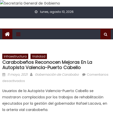
Skip to content
lunes, agosto 10, 2026
Infraestructura
Vialidad
Carabobeños Reconocen Mejoras En La
Autopista Valencia-Puerto Cabello
Posted on
Author
11 mayo, 2021
Gobernación de Carabobo
Comentarios
en Carabobeños reconocen mejoras en la autopista
desactivados
Valencia-Puerto Cabello
Usuarios de la Autopista Valencia-Puerto Cabello se
mostraron complacidos por los trabajos de rehabilitación
ejecutados por la gestión del gobernador Rafael Lacava, en
la arteria vial carabobeña.