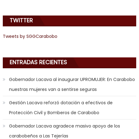
emily
learns
TWITTER
about
joys
of
Tweets by SGGCarabobo
anal
sex
,
i
ENTRADAS RECIENTES
am
in
Gobernador Lacava al inaugurar UPROMUJER: En Carabobo
the
nuestras mujeres van a sentirse seguras
mood
to
Gestión Lacava reforzó dotación a efectivos de
play
Protección Civil y Bomberos de Carabobo
a
jerk
Gobernador Lacava agradece masivo apoyo de los
off
carabobeños a Las Tejerías
game