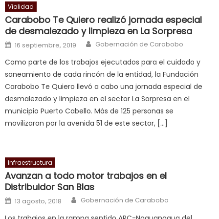
क
Vialidad
च
Carabobo Te Quiero realizó jornada especial
त
de desmalezado y limpieza en La Sorpresa
क
Author
Posted on
Gobernación de Carabobo
16 septiembre, 2019
स
Como parte de los trabajos ejecutados para el cuidado y
लग
saneamiento de cada rincón de la entidad, la Fundación
आपक
Carabobo Te Quiero llevó a cabo una jornada especial de
पस
desmalezado y limpieza en el sector La Sorpresa en el
द
,
municipio Puerto Cabello. Más de 125 personas se
sexy
movilizaron por la avenida 51 de este sector, […]
bbw
milf
enjoys
Infraestructura
a
Avanzan a todo motor trabajos en el
long
Distribuidor San Blas
hard
Author
Posted on
fuck
,
Gobernación de Carabobo
13 agosto, 2018
सच
Los trabajos en la rampa sentido ARC-Naguanagua del