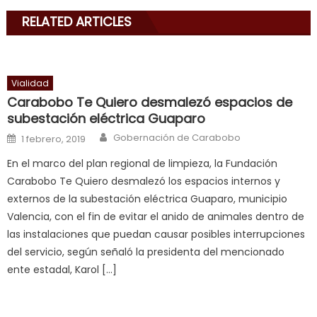
with
RELATED ARTICLES
his
delicious
cum
,
will
Vialidad
smith
Carabobo Te Quiero desmalezó espacios de
is
subestación eléctrica Guaparo
a
Author
Posted on
Gobernación de Carabobo
1 febrero, 2019
cuckold
,
En el marco del plan regional de limpieza, la Fundación
nice
Carabobo Te Quiero desmalezó los espacios internos y
milf
externos de la subestación eléctrica Guaparo, municipio
in
Valencia, con el fin de evitar el anido de animales dentro de
squirting
,
las instalaciones que puedan causar posibles interrupciones
आपक
del servicio, según señaló la presidenta del mencionado
न
ente estadal, Karol […]
ह
भ
भ