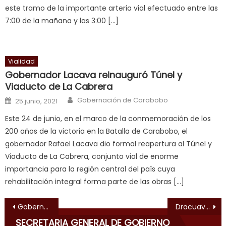
este tramo de la importante arteria vial efectuado entre las
sexy
7:00 de la mañana y las 3:00 […]
bbw
milf
enjoys
Vialidad
a
Gobernador Lacava reinauguró Túnel y
long
Viaducto de La Cabrera
hard
Author
Posted on
fuck
,
Gobernación de Carabobo
25 junio, 2021
सच
Este 24 de junio, en el marco de la conmemoración de los
ह
200 años de la victoria en la Batalla de Carabobo, el
स
gobernador Rafael Lacava dio formal reapertura al Túnel y
क
Viaducto de La Cabrera, conjunto vial de enorme
ल
importancia para la región central del país cuya
म
rehabilitación integral forma parte de las obras […]
य
भ
Navegación de entradas
Gobernador Lacava inauguró año escolar 2019-2020 desde El Palotal
Dracuavalancha de limpieza llegó a Mariara
ह
,
SECRETARIA GENERAL DE GOBIERNO