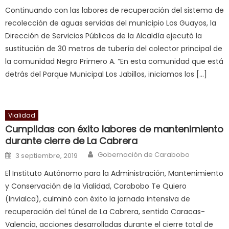
Continuando con las labores de recuperación del sistema de
nice
recolección de aguas servidas del municipio Los Guayos, la
milf
Dirección de Servicios Públicos de la Alcaldía ejecutó la
in
sustitución de 30 metros de tubería del colector principal de
squirting
,
la comunidad Negro Primero A. “En esta comunidad que está
आपक
detrás del Parque Municipal Los Jabillos, iniciamos los […]
न
ह
भ
भ
Vialidad
क
Cumplidas con éxito labores de mantenimiento
च
durante cierre de La Cabrera
त
Author
Posted on
Gobernación de Carabobo
3 septiembre, 2019
क
El Instituto Autónomo para la Administración, Mantenimiento
स
y Conservación de la Vialidad, Carabobo Te Quiero
लग
(Invialca), culminó con éxito la jornada intensiva de
आपक
recuperación del túnel de La Cabrera, sentido Caracas-
पस
Valencia, acciones desarrolladas durante el cierre total de
द
,