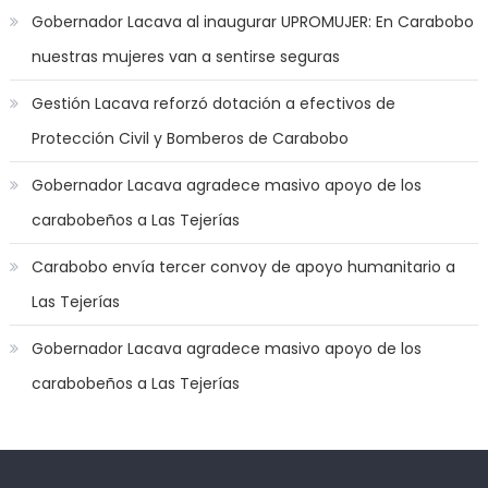
am
Gobernador Lacava al inaugurar UPROMUJER: En Carabobo
in
nuestras mujeres van a sentirse seguras
the
mood
Gestión Lacava reforzó dotación a efectivos de
to
Protección Civil y Bomberos de Carabobo
play
a
Gobernador Lacava agradece masivo apoyo de los
jerk
carabobeños a Las Tejerías
off
game
Carabobo envía tercer convoy de apoyo humanitario a
with
Las Tejerías
you
joi
,
Gobernador Lacava agradece masivo apoyo de los
nana
carabobeños a Las Tejerías
nakamura
gets
a
bunch