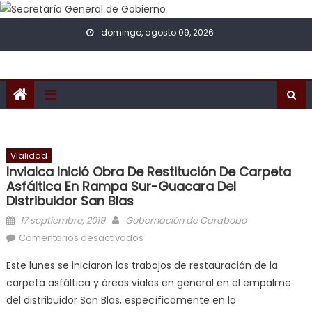
Skip to content
domingo, agosto 09, 2026
Vialidad
Invialca Inició Obra De Restitución De Carpeta
Asfáltica En Rampa Sur-Guacara Del
Distribuidor San Blas
Posted on
Author
17 septiembre, 2019
Gobernación de Carabobo
en Invialca inició obra de restitución
Comentarios desactivados
de carpeta asfáltica en rampa Sur-
Este lunes se iniciaron los trabajos de restauración de la
Guacara del Distribuidor San Blas
carpeta asfáltica y áreas viales en general en el empalme
del distribuidor San Blas, específicamente en la