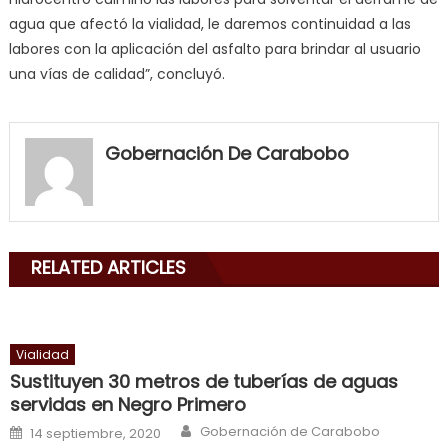
agua que afectó la vialidad, le daremos continuidad a las
labores con la aplicación del asfalto para brindar al usuario
una vías de calidad”, concluyó.
my
neighbor
Gobernación De Carabobo
filled
my
mouth
with
RELATED ARTICLES
his
delicious
cum
,
will
Vialidad
smith
Sustituyen 30 metros de tuberías de aguas
is
servidas en Negro Primero
a
Author
Posted on
Gobernación de Carabobo
14 septiembre, 2020
cuckold
,