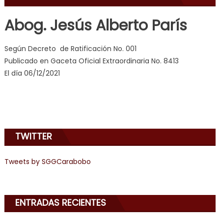
indian
dancer
Abog. Jesús Alberto París
erotic
milf
,
Según Decreto de Ratificación No. 001
videos
Publicado en Gaceta Oficial Extraordinaria No. 8413
de
El día 06/12/2021
pono
doido
,
sinful
angel
emily
TWITTER
learns
about
joys
Tweets by SGGCarabobo
of
anal
sex
,
ENTRADAS RECIENTES
i